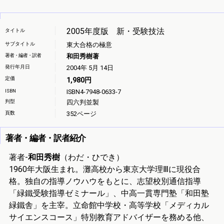
2005年度版 新・受験技法
タイトル
サブタイトル
東大合格の極意
著者・編者・訳者
和田秀樹著
発行年月日
2004年 5月 14日
定価
1,980円
ISBN
ISBN4-7948-0633-7
判型
四六判並製
頁数
352ページ
著者・編者・訳者紹介
著者-
和田秀樹
（わだ・ひでき）
1960年大阪生まれ。灘高校から東京大学理Ⅲに現役合
格。独自の指導ノウハウをもとに、志望校別通信指導
「緑鐵受験指導ゼミナール」、中高一貫専門塾「和田塾
緑鐵舎」を主宰。立命館中学校・高等学校「メディカル
サイエンスコース」特別教育アドバイザーを務める他、