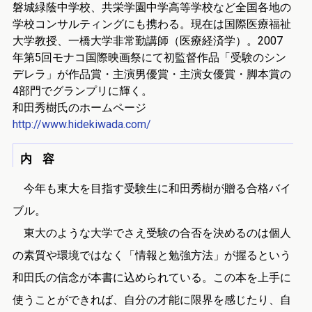
磐城緑蔭中学校、共栄学園中学高等学校など全国各地の
学校コンサルティングにも携わる。現在は国際医療福祉
大学教授、一橋大学非常勤講師（医療経済学）。2007
年第5回モナコ国際映画祭にて初監督作品「受験のシン
デレラ」が作品賞・主演男優賞・主演女優賞・脚本賞の
4部門でグランプリに輝く。
和田秀樹氏のホームページ
http://www.hidekiwada.com/
内 容
今年も東大を目指す受験生に和田秀樹が贈る合格バイ
ブル。
東大のような大学でさえ受験の合否を決めるのは個人
の素質や環境ではなく「情報と勉強方法」が握るという
和田氏の信念が本書に込められている。この本を上手に
使うことができれば、自分の才能に限界を感じたり、自