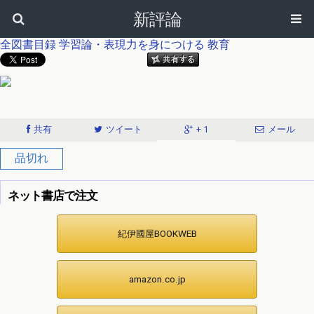
新評論
全図書目録
学習論・表現力を身につける
教育
共有
ツイート
+ 1
メール
品切れ
ネット書店で注文
紀伊國屋BOOKWEB
amazon.co.jp