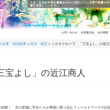
人文・社会科学系の書籍を中心に刊行している専門図書の出
籍を用意しています。
お問い合わせ
全図書目録
会社概要
. .
小企業・地域産業
»
経済・経営
» ツカキグループ 「
三宝
よし」の近江
. .
三宝
よし」の近江商人
ズ始動！ 京の老舗に学生たちが果敢に斬り込むフィールドワークの記