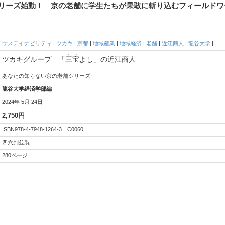
リーズ始動！ 京の老舗に学生たちが果敢に斬り込むフィールドワ
サステイナビリティ
|
ツカキ
|
京都
|
地域産業
|
地域経済
|
老舗
|
近江商人
|
龍谷大学
|
. .
ツカキグループ 「
三宝
よし」の近江商人
あなたの知らない京の老舗シリーズ
龍谷大学経済学部編
2024年 5月 24日
2,750円
ISBN978-4-7948-1264-3 C0060
四六判並製
280ページ