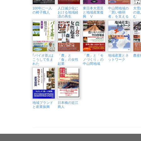
100年に一人
人口減少化に
東日本大震災
中山間地域の
大雪
の椅子職人
おける地域経
と地域産業復
「買い物弱
の遊
済の再生
興 Ⅴ
者」を支える
む
｢バイオ茶｣は
「農」と
「農」と「モ
地域産業とネ
農産
こうして生ま
「食」の女性
ノづくり」の
ットワーク
れた
起業
中山間地域
地域ブランド
日本橋の近江
と産業振興
商人