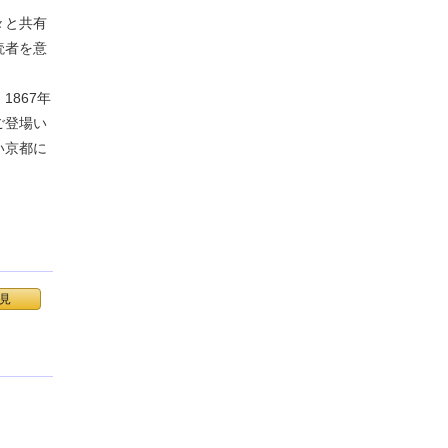
々と共有
読者を意
867年
ご登場い
い京都に
見