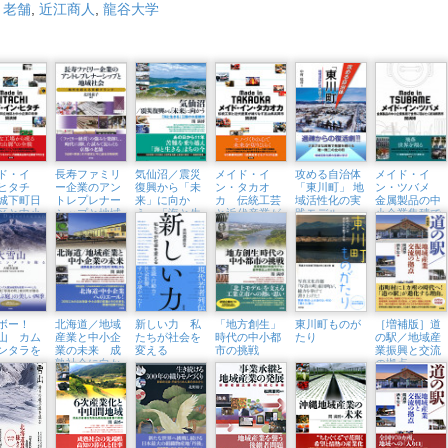
,
老舗
,
近江商人
,
龍谷大学
ド・イ
長寿ファミリ
気仙沼／震災
メイド・イ
攻める自治体
メイド・イ
・ヒタチ
ー企業のアン
復興から「未
ン・タカオ
「東川町」 地
ン・ツバメ
城下町日
トレプレナー
来」に向か
カ 伝統工芸
域活性化の実
金属製品の中
区と中小
シップと地域
う 「海と生
と近代産業が
践モデル
小企業集積で
の未来
社会 時代を
きる」三陸の
織りなす富山
世界に羽ばた
超える京都ブ
水産都市
県高岡市
く新潟県燕市
ランド
ラボー！
北海道／地域
新しい力 私
「地方創生」
東川町ものが
［増補版］道
山 カム
産業と中小企
たちが社会を
時代の中小都
たり
の駅／地域産
ンタラを
業の未来 成
変える
市の挑戦
業振興と交流
熟社会に向か
の拠点
う北の「現
場」から