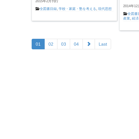
2015年2月刊行
2014年1
全図書目録
,
学校・家庭・塾を考える
,
現代思想
全図書
産業
,
経済
01
02
03
04
Last