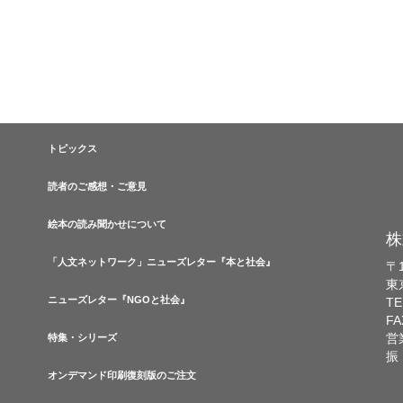
トピックス
読者のご感想・ご意見
絵本の読み聞かせについて
株
「人文ネットワーク」ニューズレター『本と社会』
〒1
東
ニューズレター『NGOと社会』
TE
FA
営
特集・シリーズ
振
オンデマンド印刷復刻版のご注文