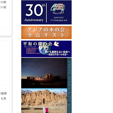
テ
常の助
ゴ
取り組
リ
ー
の復興
」を意