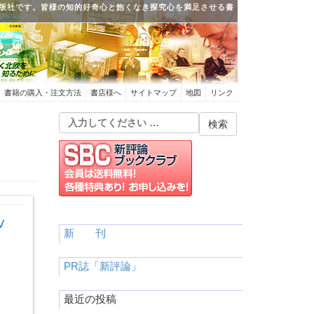
版社です。皆様の知的好奇心と飽くなき探究心を満足させる書
書籍の購入・注文方法
書店様へ
サイトマップ
地図
リンク
Ⅴ
新 刊
PR誌「新評論」
最近の投稿