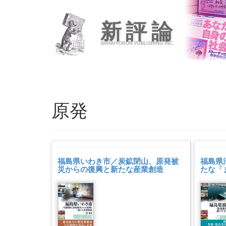
新評論
SHINHYORON PUBLISHING INC.
原発
福島県いわき市／炭鉱閉山、原発被
福島県
災からの復興と新たな産業創造
たな「