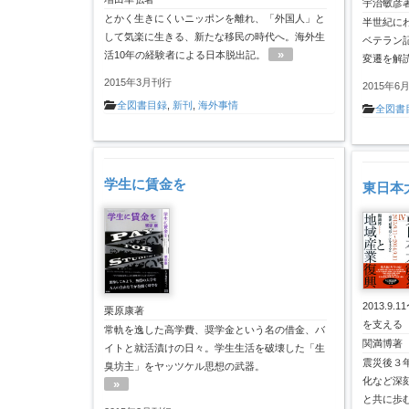
宇治敏彦
とかく生きにくいニッポンを離れ、「外国人」と
半世紀に
して気楽に生きる、新たな移民の時代へ。海外生
ベテラン
»
活10年の経験者による日本脱出記。
変遷を解
2015年3月刊行
2015年6
全図書目録
,
新刊
,
海外事情
全図書
学生に賃金を
東日本
2013.9
栗原康著
を支える
常軌を逸した高学費、奨学金という名の借金、バ
関満博著
イトと就活漬けの日々。学生生活を破壊した「生
震災後３
臭坊主」をヤッツケル思想の武器。
化など深
»
と共に歩