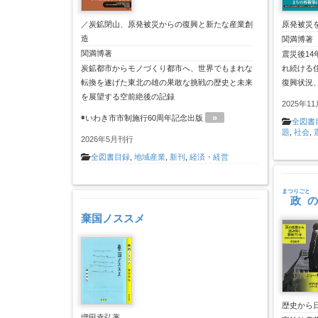
／炭鉱閉山、原発被災からの復興と新たな産業創
原発被災
造
関満博著
関満博著
震災後1
炭鉱都市からモノづくり都市へ、世界でもまれな
れ続ける
転換を遂げた東北の雄の果敢な挑戦の歴史と未来
復興状況
を展望する空前絶後の記録
2025年1
»
◉いわき市市制施行60周年記念出版
全図書
題
,
社会
,
2026年5月刊行
全図書目録
,
地域産業
,
新刊
,
経済・経営
まつりごと
政
の
棄国ノススメ
歴史から
増田幸弘著