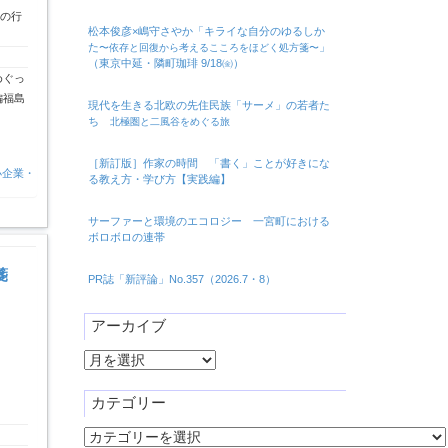
業の行
松本俊彦×嶋守さやか「キライな自分のゆるしか
た
」
〜依存と回復から考えるこころをほどく処方箋〜
（東京中延・隣町珈琲 9/18㈮）
めぐっ
編福島
現代を生きる北欧の先住民族「サーメ」の若者た
ち
北極圏と二風谷をめぐる旅
［新訂版］作家の時間 「書く」ことが好きにな
小企業・
る教え方・学び方【実践編】
サーファーと環境のエコロジー 一宮町における
ボロボロの連帯
箋
PR誌「新評論」No.357（2026.7・8）
アーカイブ
ア
ー
カ
カテゴリー
イ
カ
ブ