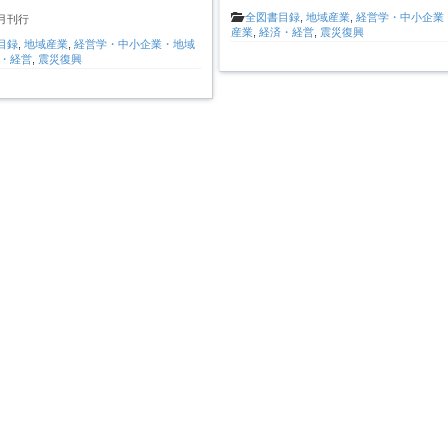
全図書目録
,
地域産業
,
経営学・中小企業
2月刊行
産業
,
経済・経営
,
震災復興
目録
,
地域産業
,
経営学・中小企業・地域
・経営
,
震災復興