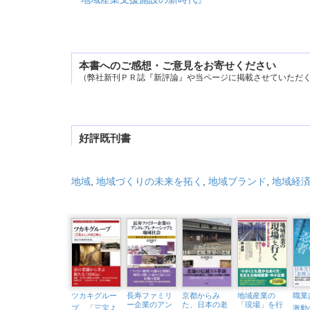
本書へのご感想・ご意見をお寄せください
（弊社新刊ＰＲ誌『新評論』や当ページに掲載させていただ
好評既刊書
地域
,
地域づくりの未来を拓く
,
地域ブランド
,
地域経
ツカキグルー
長寿ファミリ
京都からみ
地域産業の
職
. .
ー企業のアン
た、日本の老
「現場」を行
プ 「
三宝
よ
激動