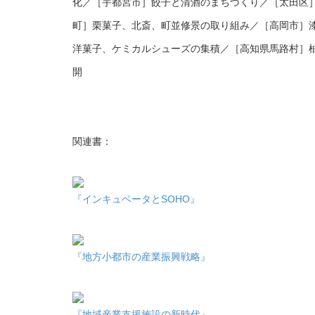
化／［宇都宮市］餃子と清酒のまちづくり／［太田区
町］栗菓子、北斎、町並修景の取り組み／［高岡市］
洋菓子、ケミカルシューズの集積／［高知県馬路村］
開
関連書：
『インキュベータとSOHO』
『地方小都市の産業振興戦略』
『地域産業支援施設の新時代』