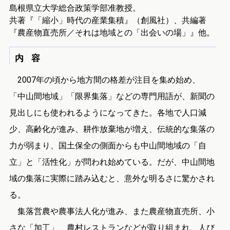
島根県立大学総合政策学部准教授。
共著『「縮小」時代の産業集積』（創風社）、共編著
『農産物直売所／それは地域との「出会いの場」』他。
内 容
2007年の頃から地方間の格差が注目を集め始め、
「中山間地域」「限界集落」などの専門用語が、新聞の
見出しにも使われるようになってきた。各地で人口減
少、高齢化が進み、耕作放棄地が増え、伝統的な集落の
力が弱まり、国土保全の側面からも中山間地域の「自
立」と「活性化」が問われ始めている。だが、中山間地
域の集落に実際に踏み込むと、意外な明るさに驚かされ
る。
集落営農や農事法人化が進み、また農産物直売所、小
さな「加工」、農村レストランなどが取り組まれ、人び