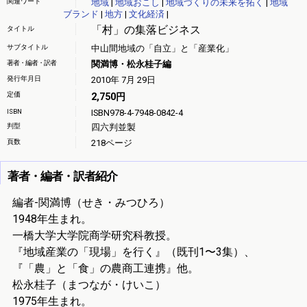
関連ワード
地域
|
地域おこし
|
地域づくりの未来を拓く
|
地域
ブランド
|
地方
|
文化経済
|
「村」の集落ビジネス
タイトル
サブタイトル
中山間地域の「自立」と「産業化」
著者・編者・訳者
関満博・松永桂子編
発行年月日
2010年 7月 29日
定価
2,750円
ISBN
ISBN978-4-7948-0842-4
判型
四六判並製
頁数
218ページ
著者・編者・訳者紹介
編者-
関満博（せき・みつひろ）
1948年生まれ。
一橋大学大学院商学研究科教授。
『地域産業の「現場」を行く』（既刊1〜3集）、
『「農」と「食」の農商工連携』他。
松永桂子
（まつなが・けいこ）
1975年生まれ。