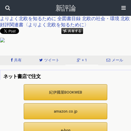
新評論
よりよく北欧を知るために
全図書目録
北欧の社会・環境
北欧
好評関連書〈よりよく北欧を知るために〉
共有
ツイート
+ 1
メール
ネット書店で注文
紀伊國屋BOOKWEB
amazon.co.jp
e-hon