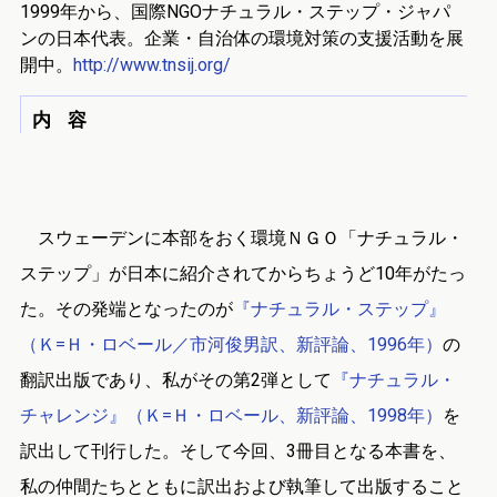
1999年から、国際NGOナチュラル・ステップ・ジャパ
ンの日本代表。企業・自治体の環境対策の支援活動を展
開中。
http://www.tnsij.org/
内 容
スウェーデンに本部をおく環境ＮＧＯ「ナチュラル・
ステップ」が日本に紹介されてからちょうど10年がたっ
た。その発端となったのが
『ナチュラル・ステップ』
（Ｋ=Ｈ・ロベール／市河俊男訳、新評論、1996年）
の
翻訳出版であり、私がその第2弾として
『ナチュラル・
チャレンジ』（Ｋ=Ｈ・ロベール、新評論、1998年）
を
訳出して刊行した。そして今回、3冊目となる本書を、
私の仲間たちとともに訳出および執筆して出版すること