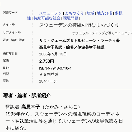
関連ワード
スウェーデン
|
まちづくり
|
地域
|
地方分権
|
多様
性
|
持続可能な社会
|
環境問題
|
スウェーデンの持続可能なまちづくり
タイトル
サブタイトル
ナチュラル・ステップが導くコミュニテ
著者・編者・訳者
サラ・ジェームズ＆トルビョーン・ラーティ著
高見幸子監訳・編著／伊波美智子解説
発行年月日
2006年 9月 15日
定価
2,750円
ISBN
ISBN4-7948-0710-4
判型
Ａ５判並製
頁数
284ページ
著者・編者・訳者紹介
監訳者-
高見幸子
（たかみ・さちこ）
1995年から、スウェーデンへの環境視察のコーディネ
ートや執筆活動等を通じてスウェーデンの環境保護を日
本に紹介。