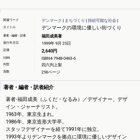
関連ワード
デンマーク
|
まちづくり
|
持続可能な社会
|
デンマークの環境に優しい街づくり
タイトル
著者・編者・訳者
福田成美著
発行年月日
1999年 9月 25日
定価
2,640円
ISBN
ISBN4-7948-0463-6
判型
四六判上製
頁数
256ページ
著者・編者・訳者紹介
著者-福田成美（ふくだ・なるみ）／デザイナー、デザ
イン・ジャーナリスト。
1963年、東京生まれ。
1986年、東京造形大学卒。
スタッフデザイナーを経て1991年に独立。
1993年よりデンマークを拠点に環境に優しいデザイン