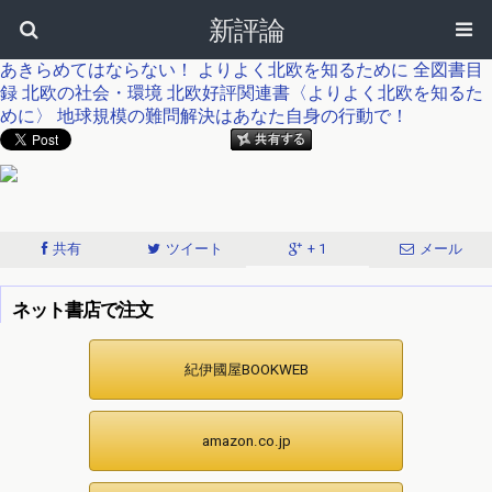
新評論
あきらめてはならない！
よりよく北欧を知るために
全図書目
録
北欧の社会・環境
北欧好評関連書〈よりよく北欧を知るた
めに〉
地球規模の難問解決はあなた自身の行動で！
共有
ツイート
+ 1
メール
ネット書店で注文
紀伊國屋BOOKWEB
amazon.co.jp