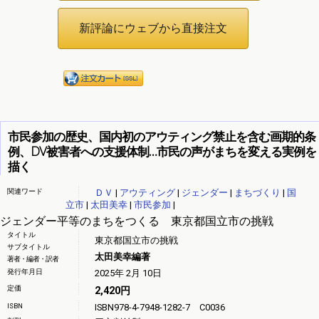
市民参加の歴史、国内初のアウティング禁止を含む画期的条
例、DV被害者への支援体制…市民の声がまちを変える実例を
描く
関連ワード
ＤＶ
|
アウティング
|
ジェンダー
|
まちづくり
|
国
立市
|
太田美幸
|
市民参加
|
ジェンダー平等のまちをつくる 東京都国立市の挑戦
タイトル
東京都国立市の挑戦
サブタイトル
太田美幸編著
著者・編者・訳者
発行年月日
2025年 2月 10日
定価
2,420円
ISBN
ISBN978-4-7948-1282-7 C0036