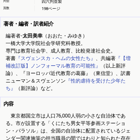
判型
四六判並製
頁数
198ページ
著者・編者・訳者紹介
編著者-
太田美幸
（おおた・みゆき）
一橋大学大学院社会学研究科教授。
専門は教育社会学、成人教育、比較発達社会史。
著書
『スヴェンスカ・ヘムの女性たち』
、共編著
『【増
補改訂版】ノンフォーマル教育の可能性』
（以上新評
論）、『ヨーロッパ近代教育の葛藤』（東信堂）、訳書
ニューマン＆スヴェンソン
『性的虐待を受けた少年た
ち』
（新評論）など。
内容
東京都国立市は人口76,000人弱の小さな自治体であ
る。市が設置する「くにたち男女平等参画ステーショ
ン・パラソル」は、全国の自治体に配置されているジェ
ンダー関連施策の担当職員の間ではわりと知られた存在