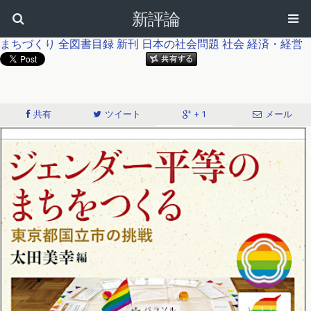
新評論
まちづくり
全図書目録
新刊
日本の社会問題
社会
経済・経営
共有
ツイート
+ 1
メール