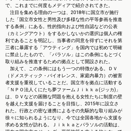
で、これまでに何度もメディアで紹介されてきた。
注目を集める理由の一つは、2018年に国立市が施行
した「国立市女性と男性及び多様な性の平等参画を推進
する条例」にある。性的指向および性自認などの公表
（カミングアウト）をするかしないかの選択は個人の権
利であることを明記し、当事者の同意を得ずにそれを第
三者に暴露する「アウティング」を国内では初めて明確
に禁止したもので、「パラソル」はこの条例にもとづく
取り組みを推進するための拠点として開設された。
加えて、この条例にはもう一つの特徴がある。ＤＶ
（ドメスティック・バイオレンス、家庭内暴力）の被害
者支援を重視していることだ。国立市を拠点に活動する
「ＮＰＯ法人くにたち夢ファームＪｉｋｋａ(ジッカ)」
は、ＤＶなどの困難な問題を抱える女性たちに制度の壁
を越えた支援を届けることを目指し、2015年に設立さ
れた。行政との密な連携によるその先駆的な取り組みが
徐々に知られるようになり、今では全国各地から支援を
求める女性が訪れる。Ｊｉｋｋａとパラソルの活動は、