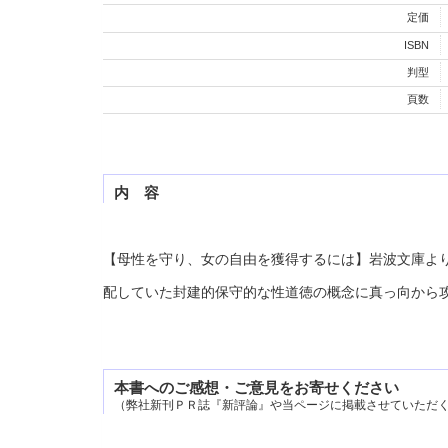
定価
ISBN
判型
頁数
内 容
【母性を守り、女の自由を獲得するには】岩波文庫よ
配していた封建的保守的な性道徳の概念に真っ向から
本書へのご感想・ご意見をお寄せください
（弊社新刊ＰＲ誌『新評論』や当ページに掲載させていただ