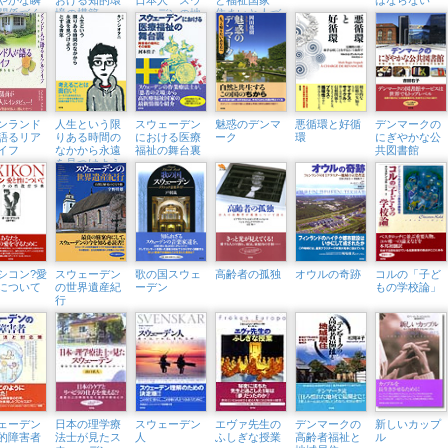
関係づく
境の構築
ェーデンの地
住まいと人づ
苦手な世
理読本は何を
くりの文化史
伝えてきたの
か
ンランド
人生という限
スウェーデン
魅惑のデンマ
悪循環と好循
デンマークの
語るリア
りある時間の
における医療
ーク
環
にぎやかな公
イフ
なかから永遠
福祉の舞台裏
共図書館
を見つけよう
とする青年
シコン?愛
スウェーデン
歌の国スウェ
高齢者の孤独
オウルの奇跡
コルの「子ど
について
の世界遺産紀
ーデン
もの学校論」
行
ェーデン
日本の理学療
スウェーデン
エヴァ先生の
デンマークの
新しいカップ
的障害者
法士が見たス
人
ふしぎな授業
高齢者福祉と
ル