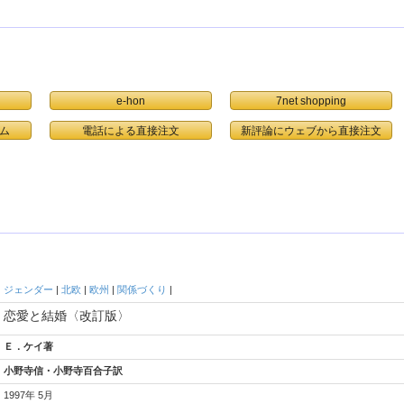
e-hon
7net shopping
ム
電話による直接注文
ジェンダー
|
北欧
|
欧州
|
関係づくり
|
恋愛と結婚〈改訂版〉
Ｅ．ケイ著
小野寺信・小野寺百合子訳
1997年 5月