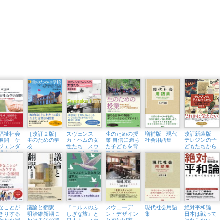
福祉社会
［改訂２版］
スヴェンス
生のための授
増補版 現代
改訂新装版
展開 ケ
生のための学
カ・ヘムの女
業 自信に満ち
社会用語集
テレジンの子
ジェンダ
校
性たち スウ
た子どもを育
どもたちから
視点から
ェーデン「専
てるデンマー
業主婦の時
ク最高の教師
代」の始まり
たち
と終わり
なことが
議論と翻訳
『ニルスのふ
スウェーデ
現代社会用語
絶対平和論
きりする
明治維新期に
しぎな旅』と
ン・デザイン
集
日本は戦って
やかな瞬
おける知的環
日本人 スウ
と福祉国家
はならない