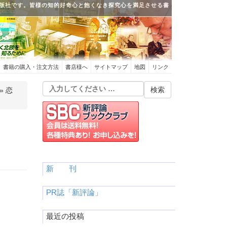
版社です。皆様の知的好奇心と飽くなき探究心を満足させる書
書籍の購入・注文方法
書店様へ
サイトマップ
地図
リンク
» 恋
新 刊
PR誌「新評論」
最近の投稿