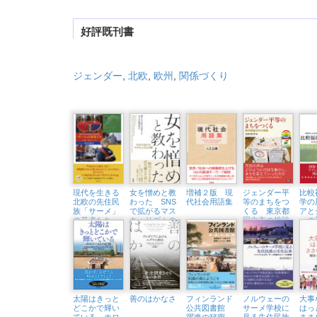
好評既刊書
ジェンダー
,
北欧
,
欧州
,
関係づくり
現代を生きる
女を憎めと教
増補２版 現
ジェンダー平
比較
北欧の先住民
わった SNS
代社会用語集
等のまちをつ
学の
族「サーメ」
で拡がるマス
くる 東京都
アと
の若者たち
キュリズムの
国立市の挑戦
ーの
闇
北極圏と二風谷
をめぐる旅
太陽はきっと
善のはかなさ
フィンランド
ノルウェーの
大事
どこかで輝い
公共図書館
サーメ学校に
はっ
ている ホロ
躍進の秘密
見る先住民族
ささ