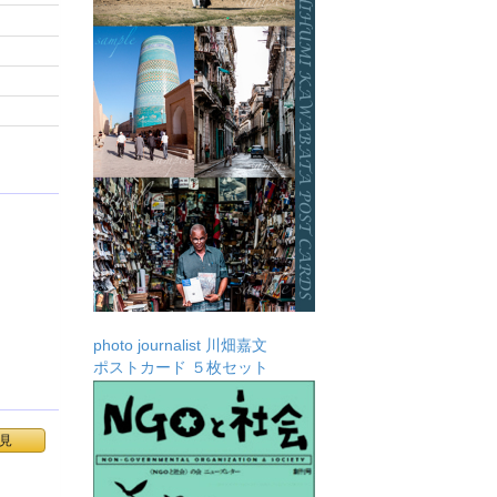
photo journalist 川畑嘉文
ポストカード ５枚セット
見