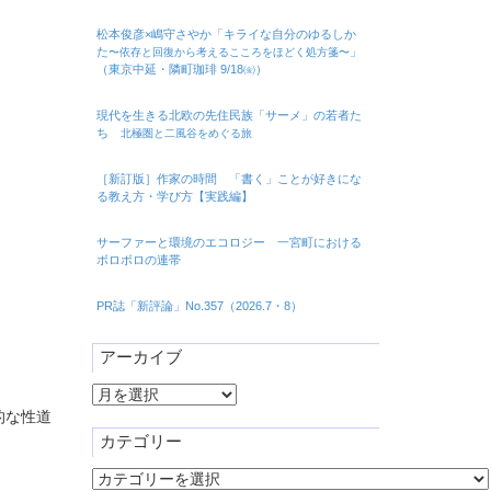
松本俊彦×嶋守さやか「キライな自分のゆるしか
た
」
〜依存と回復から考えるこころをほどく処方箋〜
（東京中延・隣町珈琲 9/18㈮）
現代を生きる北欧の先住民族「サーメ」の若者た
ち
北極圏と二風谷をめぐる旅
［新訂版］作家の時間 「書く」ことが好きにな
る教え方・学び方【実践編】
サーファーと環境のエコロジー 一宮町における
ボロボロの連帯
PR誌「新評論」No.357（2026.7・8）
アーカイブ
ア
ー
的な性道
カ
カテゴリー
イ
カ
ブ