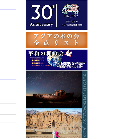
テ
ゴ
リ
ー