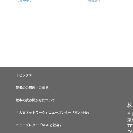
ウェーデン
地域居住
トピックス
読者のご感想・ご意見
絵本の読み聞かせについて
株
「人文ネットワーク」ニューズレター『本と社会』
〒1
東
ニューズレター『NGOと社会』
TE
FA