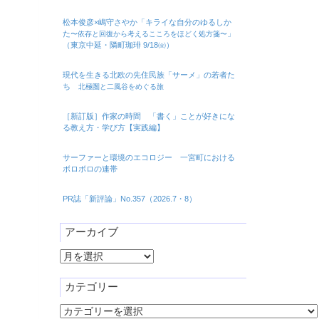
松本俊彦×嶋守さやか「キライな自分のゆるしか
た
」
〜依存と回復から考えるこころをほどく処方箋〜
（東京中延・隣町珈琲 9/18㈮）
現代を生きる北欧の先住民族「サーメ」の若者た
ち
北極圏と二風谷をめぐる旅
［新訂版］作家の時間 「書く」ことが好きにな
る教え方・学び方【実践編】
サーファーと環境のエコロジー 一宮町における
ボロボロの連帯
PR誌「新評論」No.357（2026.7・8）
アーカイブ
ア
ー
カ
カテゴリー
イ
カ
ブ