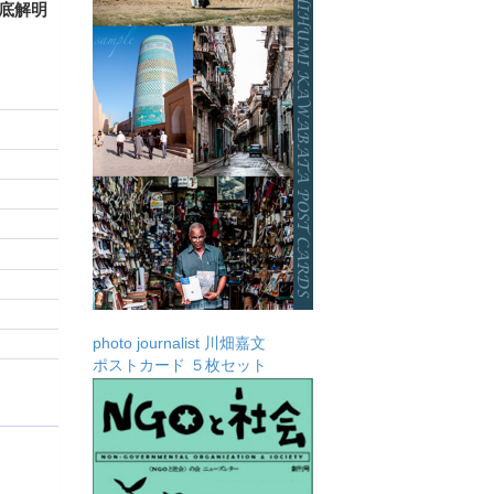
底解明
photo journalist 川畑嘉文
ポストカード ５枚セット