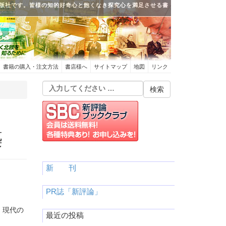
版社です。皆様の知的好奇心と飽くなき探究心を満足させる書
書籍の購入・注文方法
書店様へ
サイトマップ
地図
リンク
築
新 刊
PR誌「新評論」
、現代の
最近の投稿