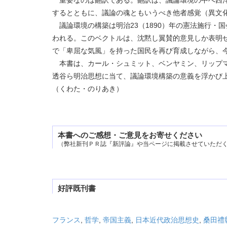
するとともに、議論の魂ともいうべき他者感覚（異文
議論環境の構築は明治23（1890）年の憲法施行・
われる。このベクトルは、沈黙し翼賛的意見しか表明
で「卑屈な気風」を持った国民を再び育成しながら、
本書は、カール・シュミット、ベンヤミン、リップマ
透谷ら明治思想に当て、議論環境構築の意義を浮かび
（くわた・のりあき）
本書へのご感想・ご意見をお寄せください
（弊社新刊ＰＲ誌『新評論』や当ページに掲載させていただ
好評既刊書
フランス
,
哲学
,
帝国主義
,
日本近代政治思想史
,
桑田禮