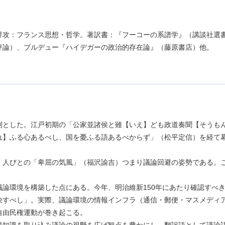
専攻：フランス思想・哲学。著訳書：『フーコーの系譜学』（講談社選
評論）、ブルデュー『ハイデガーの政治的存在論』（藤原書店）他。
とした。江戸初期の「公家並諸侯と雖【いえ】ども政道奏聞【そうも
れ】ふる心あるべし、国を憂ふる語あるべからず」（松平定信）を経て
人びとの「卑屈の気風」（福沢諭吉）つまり議論回避の姿勢である。
論環境を構築した点にある。今年、明治維新150年にあたり確認すべ
決すべし」。実際、議論環境の情報インフラ（通信・郵便・マスメディ
自由民権運動が巻き起こる。
知識を取り込み議論の視野を広げ観点を豊かにし、翻訳語として議論