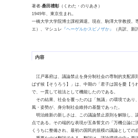
著者-
桑田禮彰
（くわた・のりあき）
1949年、東京生まれ。
一橋大学大学院博士課程満退。現在、駒澤大学教授。
エ）、マシュレ
『ヘーゲルかスピノザか』
（共訳、新
内容
江戸幕府は、議論禁止を身分制社会の専制的支配原則
ばず候【そうろう】」は、中期の「君子は国を憂【う
で、一貫して祖法として機能したのである。
その結果、社会を覆ったのは「無議」の環境であり、
風・姿勢が、身分制社会維持の基盤であった。
明治維新の新しさは、この議論禁止原則を解除し、議
点である。その端的な表現が五条誓文の「万機公論に
くうちに整備され、最初の国民的規模の議論としての
重要なのは翻訳である。翻訳は、議論環境の中へ西洋