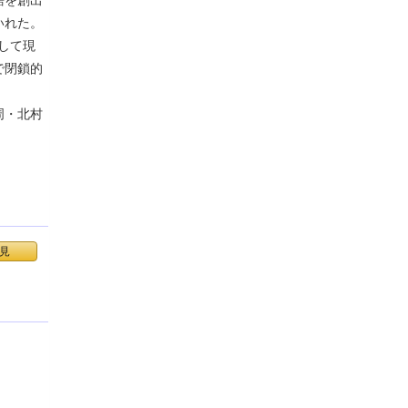
いれた。
して現
で閉鎖的
周・北村
見