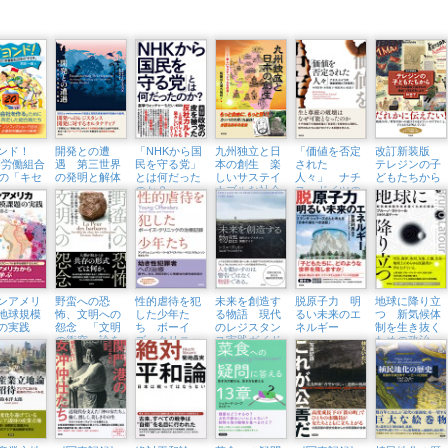
ヨンド！
開発との遭
「NHKから国
九州独立と日
「価値を否定
改訂新装版
DI労働組合
遇 第三世界
民を守る党」
本の創生 楽
された
テレジンの子
年の「キセ
の発明と解体
とは何だった
しいサステイ
人々」 ナチ
どもたちから
のか？
ナブルな社会
ス・ドイツの
をめざす
強制断種と
「安楽死」
ンアメリ
野蛮への恐
性的虐待を犯
未来を創造す
脱原子力 明
地球に降り立
地球規模
怖、文明への
した少年た
る物語 現代
るい未来のエ
つ 新気候体
の実践
怨念 「文明
ち ボーイ
のレジスタン
ネルギー
制を生き抜く
の衝突」論を
ズ・クリニッ
ス実践ガイド
ための政治
超えて「文化
クの治療記録
の出会い」を
考える