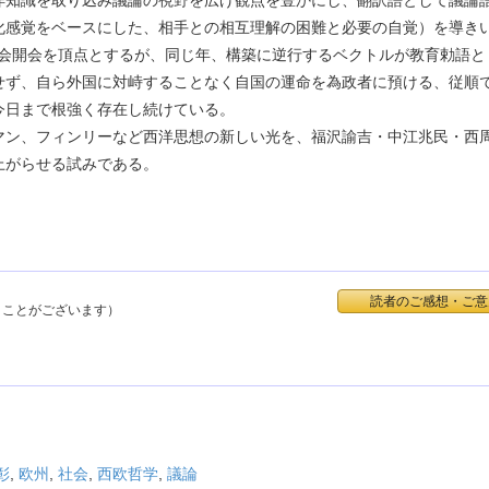
化感覚をベースにした、相手との相互理解の困難と必要の自覚）を導き
国会開会を頂点とするが、同じ年、構築に逆行するベクトルが教育勅語と
せず、自ら外国に対峙することなく自国の運命を為政者に預ける、従順
今日まで根強く存在し続けている。
ン、フィンリーなど西洋思想の新しい光を、福沢諭吉・中江兆民・西
上がらせる試みである。
読者のご感想・ご意
くことがございます）
彰
,
欧州
,
社会
,
西欧哲学
,
議論