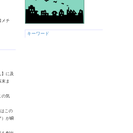
書メチ
キーワード
ん】に及
幕末ま
この気
きはこの
ア）が瞬
語を創出