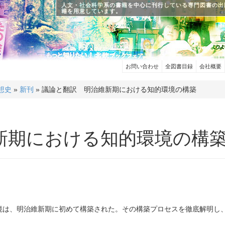
人文・社会科学系の書籍を中心に刊行している専門図書の出
籍を用意しています。
お問い合わせ
全図書目録
会社概要
想史
»
新刊
» 議論と翻訳 明治維新期における知的環境の構築
新期における知的環境の構
境は、明治維新期に初めて構築された。その構築プロセスを徹底解明し