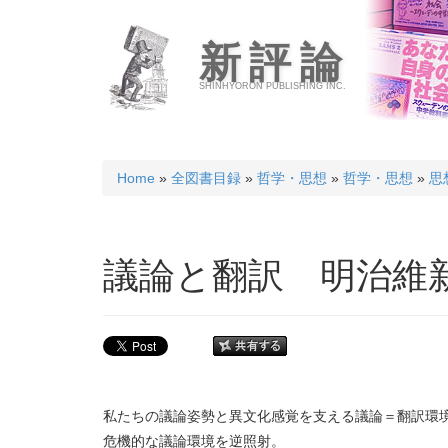
新評論
SHINHYORON PUBLISHING INC.
Home
»
全図書目録
»
哲学・思想
»
哲学・思想
»
思
議論と翻訳 明治維
私たちの議論姿勢と異文化感覚を支える議論＝翻訳環
危機的な議論環境を逆照射。