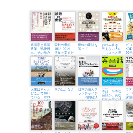
経済学と経済
殺戮の世紀
動物の足跡を
お好み書き
ビ
政策 戦後日
1914-2014
追って
見えない人の
KD
本、その歩み
世界を変えた
「ちょっと世
20
の価値を求め
20の戦争
間話」
キ」
て
太陽はきっと
善のはかなさ
日本の法人フ
とうわ
ラテ
等話
平等な
どこかで輝い
ランチャイジ
カ 
会話が、あな
ている ホロ
ー 消費経済
課題
たの人生と社
コーストの記
の知られざる
会を変える
憶
担い手