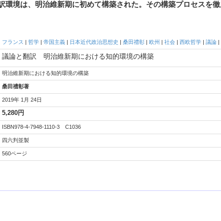
訳環境は、明治維新期に初めて構築された。その構築プロセスを徹
フランス
|
哲学
|
帝国主義
|
日本近代政治思想史
|
桑田禮彰
|
欧州
|
社会
|
西欧哲学
|
議論
|
議論と翻訳 明治維新期における知的環境の構築
明治維新期における知的環境の構築
桑田禮彰著
2019年 1月 24日
5,280円
ISBN978-4-7948-1110-3 C1036
四六判並製
560ページ