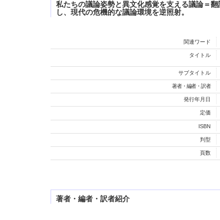
私たちの議論姿勢と異文化感覚を支える議論＝翻
し、現代の危機的な議論環境を逆照射。
関連ワード
タイトル
サブタイトル
著者・編者・訳者
発行年月日
定価
ISBN
判型
頁数
著者・編者・訳者紹介