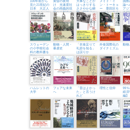
100年前から
黄昏の夜明
大事なことが
メイド・イ
国際
見た21世紀の
け 光速度社
はっきりする
ン・トーキョ
論
日本 大正人
会の両義的現
ささやかな瞬
ー 墨田区モ
アジ
からのメッセ
実と人類史の
間 関係づく
ノづくり中小
る経
ージ
「今」
りが苦手な世
企業の未来
ーバ
代
スウェーデン
動物・人間・
「衣食足りて
外食国際化の
動物
の小学校社会
暴虐史
礼節を知る」
ダイナミズム
科の教科書を
は誤りか
読む
ハムレットの
フェアな未来
「昔はよかっ
理性と信仰
99
大学
へ
た」と言うけ
経済
れど
編】