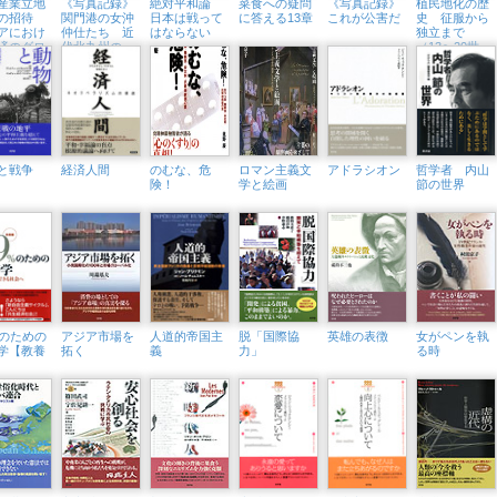
産業立地
《写真記録》
絶対平和論
菜食への疑問
《写真記録》
植民地化の歴
への招待
関門港の女沖
日本は戦って
に答える13章
これが公害だ
史 征服から
アにおけ
仲仕たち 近
はならない
独立まで
済のグロ
代北九州の一
（13〜20世
ル化
風景
紀）
と戦争
経済人間
のむな、危
ロマン主義文
アドラシオン
哲学者 内山
険！
学と絵画
節の世界
％のための
アジア市場を
人道的帝国主
脱「国際協
英雄の表徴
女がペンを執
学【教養
拓く
義
力」
る時