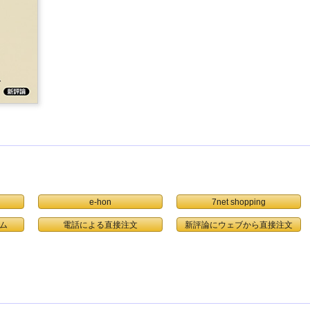
e-hon
7net shopping
ム
電話による直接注文