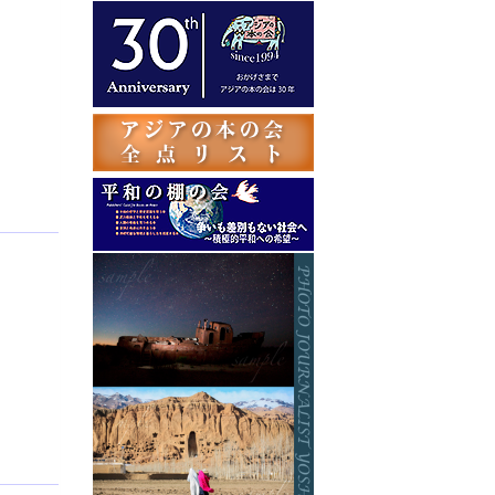
テ
ゴ
リ
ー