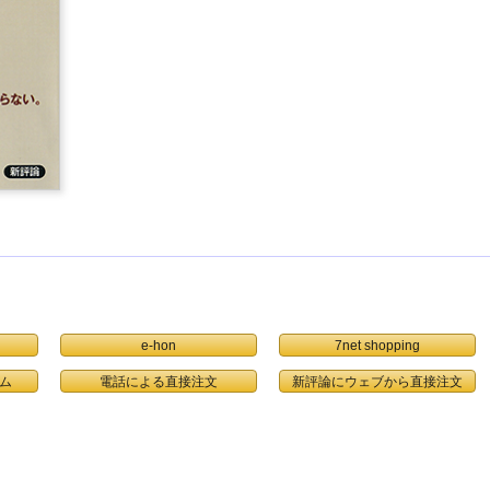
e-hon
7net shopping
ム
電話による直接注文