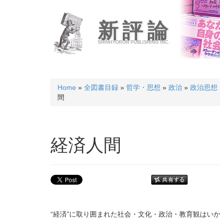
新評論
SHINHYORON PUBLISHING INC.
Home
»
全図書目録
»
哲学・思想
»
政治
»
政治思想
間
経済人間
“経済”に取り囲まれた社会・文化・政治・教育観はい