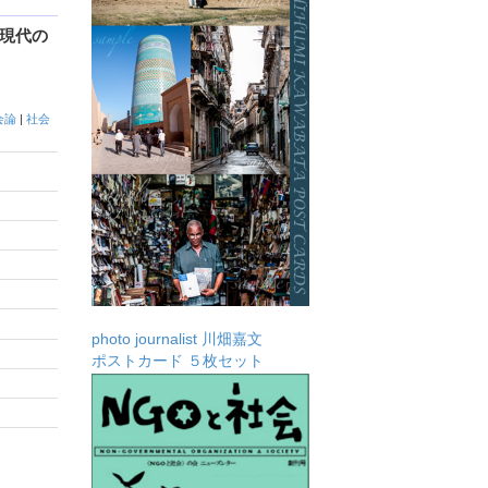
現代の
会論
|
社会
photo journalist 川畑嘉文
ポストカード ５枚セット