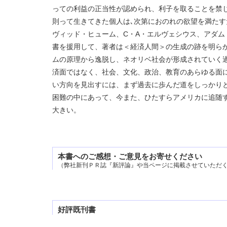
っての利益の正当性が認められ、利子を取ることを禁
則って生きてきた個人は､次第におのれの欲望を満た
ヴィッド・ヒューム、C・A・エルヴェシウス、アダ
書を援用して、著者は＜経済人間＞の生成の跡を明ら
ムの原理から逸脱し、ネオリベ社会が形成されていく
済面ではなく、社会、文化、政治、教育のあらゆる面
い方向を見出すには、まず過去に歩んだ道をしっかり
困難の中にあって、今また、ひたすらアメリカに追随
大きい。
本書へのご感想・ご意見をお寄せください
（弊社新刊ＰＲ誌『新評論』や当ページに掲載させていただ
好評既刊書