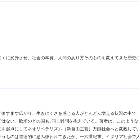
間＞に変身させ、社会の本質、人間のあり方そのものを変えてきた歴史
がますます広がり、生きにくさを感じる人がどんどん増える状況の中で
ではない。欧米のどの国も､同じ難問を抱えている。著者は、このような
先を起点にしてネオリベラリズム（新自由主義）万能社会へと変貌して
いうものは道徳的に忌み嫌われてきたが、一六世紀末、イタリア社会で