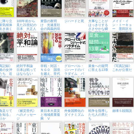
に降り立
100年前から
黄昏の夜明
ジハードと死
大事なことが
メイド・イ
新気候体
見た21世紀の
け 光速度社
はっきりする
ン・トーキョ
生き抜く
日本 大正人
会の両義的現
ささやかな瞬
ー 墨田区モ
の政治
からのメッセ
実と人類史の
間 関係づく
ノづくり中小
ージ
「今」
りが苦手な世
企業の未来
代
真記録》
絶対平和論
非戦・対話・
グローバル・
菜食への疑問
《写真記録》
港の女沖
日本は戦って
ＮＧＯ 国境
ジハードのパ
に答える13章
これが公害だ
たち 近
はならない
を越え、世代
ラダイム パ
九州の一
を受け継ぐ私
リを襲ったテ
たちの歩み
ロの起源
食足りて
《被災世代》
東日本大震災
外食国際化の
戦争を指導し
崩壊５段階説
を知る」
へのメッセー
と地域産業復
ダイナミズム
た七人の男た
りか
ジ
興 Ⅴ
ち