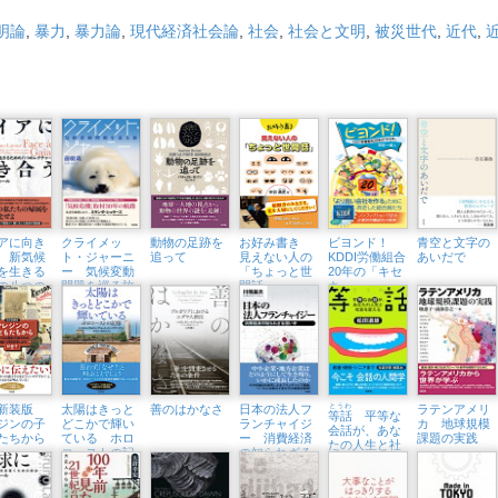
明論
,
暴力
,
暴力論
,
現代経済社会論
,
社会
,
社会と文明
,
被災世代
,
近代
,
アに向き
クライメッ
動物の足跡を
お好み書き
ビヨンド！
青空と文字の
 新気候
ト・ジャーニ
追って
見えない人の
KDDI労働組合
あいだで
を生きる
ー 気候変動
「ちょっと世
20年の「キセ
の八つの
問題を巡る旅
間話」
キ」
チャー
訂新装版
太陽はきっと
善のはかなさ
日本の法人フ
とうわ
ラテンアメリ
等話
平等な
ジンの子
どこかで輝い
ランチャイジ
カ 地球規模
会話が、あな
たちから
ている ホロ
ー 消費経済
課題の実践
たの人生と社
コーストの記
の知られざる
会を変える
憶
担い手