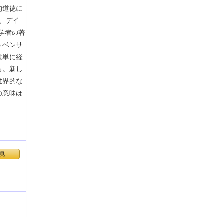
的道徳に
、デイ
学者の著
うベンサ
は単に経
る。新し
世界的な
の意味は
見