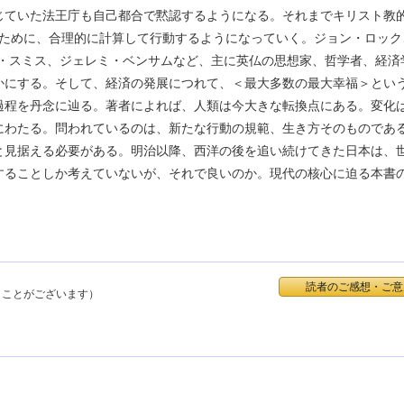
じていた法王庁も自己都合で黙認するようになる。それまでキリスト教
すために、合理的に計算して行動するようになっていく。ジョン・ロック
ム・スミス、ジェレミ・ベンサムなど、主に英仏の思想家、哲学者、経済
かにする。そして、経済の発展につれて、＜最大多数の最大幸福＞とい
過程を丹念に辿る。著者によれば、人類は今大きな転換点にある。変化
にわたる。問われているのは、新たな行動の規範、生き方そのものであ
と見据える必要がある。明治以降、西洋の後を追い続けてきた日本は、
することしか考えていないが、それで良いのか。現代の核心に迫る本書
読者のご感想・ご意
くことがございます）