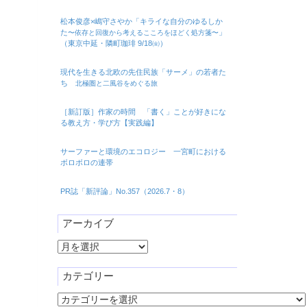
松本俊彦×嶋守さやか「キライな自分のゆるしか
た
」
〜依存と回復から考えるこころをほどく処方箋〜
（東京中延・隣町珈琲 9/18㈮）
現代を生きる北欧の先住民族「サーメ」の若者た
ち
北極圏と二風谷をめぐる旅
［新訂版］作家の時間 「書く」ことが好きにな
る教え方・学び方【実践編】
サーファーと環境のエコロジー 一宮町における
ボロボロの連帯
PR誌「新評論」No.357（2026.7・8）
アーカイブ
ア
ー
カ
カテゴリー
イ
カ
ブ