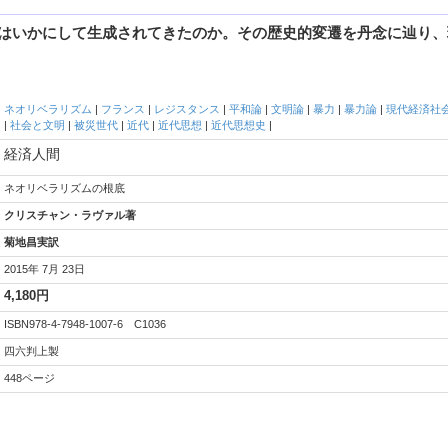
観はいかにして生成されてきたのか。その歴史的変遷を丹念に辿り、
ネオリベラリズム
|
フランス
|
レジスタンス
|
平和論
|
文明論
|
暴力
|
暴力論
|
現代経済社
|
社会と文明
|
被災世代
|
近代
|
近代思想
|
近代思想史
|
経済人間
ネオリベラリズムの根底
クリスチャン・ラヴァル著
菊地昌実訳
2015年 7月 23日
4,180円
ISBN978-4-7948-1007-6 C1036
四六判上製
448ページ