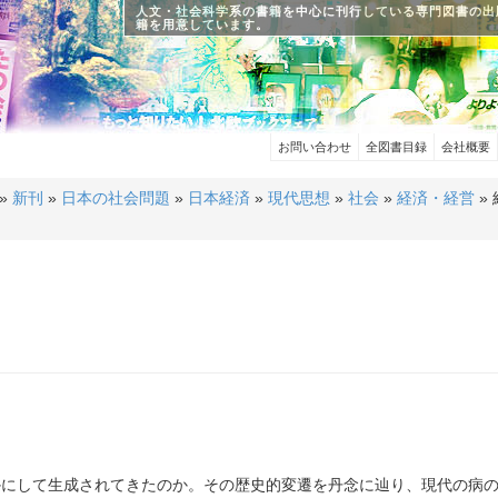
人文・社会科学系の書籍を中心に刊行している専門図書の出
籍を用意しています。
お問い合わせ
全図書目録
会社概要
»
新刊
»
日本の社会問題
»
日本経済
»
現代思想
»
社会
»
経済・経営
»
かにして生成されてきたのか。その歴史的変遷を丹念に辿り、現代の病