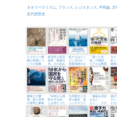
ネオリベラリズム
,
フランス
,
レジスタンス
,
平和論
,
文
近代思想史
エコロジー階
経済学と経済
私たちはどこ
「困った生
ガイ
級の登場につ
政策 戦後日
にいるのか
徒」の物語
合う
いての覚書
本、その歩み
惑星地球のロ
リアルな教育
体制
の価値を求め
ックダウンを
現場をのぞく
ため
て
知るためのレ
レク
ッスン
開発との遭
「NHKから国
九州独立と日
「価値を否定
改
遇 第三世界
民を守る党」
本の創生 楽
された
テレ
の発明と解体
とは何だった
しいサステイ
人々」 ナチ
ども
のか？
ナブルな社会
ス・ドイツの
をめざす
強制断種と
「安楽死」