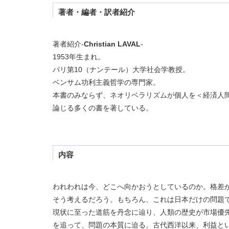
著者・編者・訳者紹介
著者紹介-
Christian LAVAL
-
1953年生まれ。
パリ第10（ナンテール）大学社会学教授。
ベンサム功利主義哲学の専門家。
本書のみならず、ネオリベラリズムが個人を＜経済人
論じる多くの書を著している。
内容
われわれは今、どこへ向かおうとしているのか。格差
そう考えるだろう。もちろん、これは日本だけの問題
現状に至った道筋を丹念に辿り、人類の歴史が市場優
を追って、問題の本質に迫る。古代西洋以来、利益と