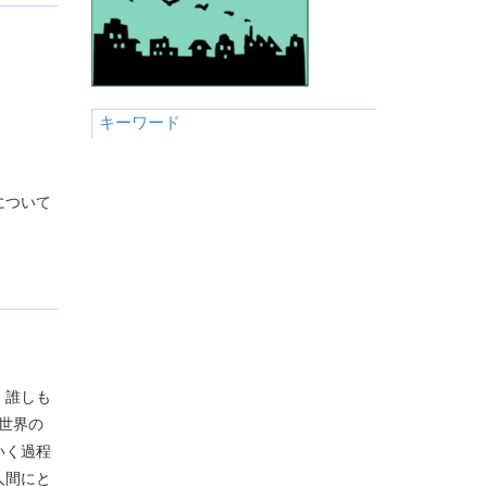
キーワード
について
、誰しも
世界の
いく過程
人間にと