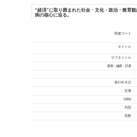
“経済”に取り囲まれた社会・文化・政治・教育
病の核心に迫る。
関連ワード
タイトル
サブタイトル
著者・編者・訳者
発行年月日
定価
ISBN
判型
頁数