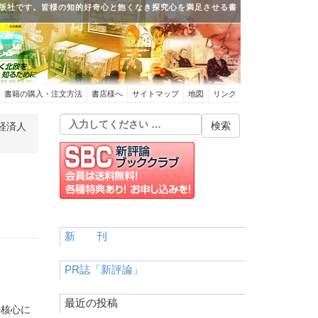
版社です。皆様の知的好奇心と飽くなき探究心を満足させる書
書籍の購入・注文方法
書店様へ
サイトマップ
地図
リンク
 経済人
新 刊
PR誌「新評論」
最近の投稿
の核心に