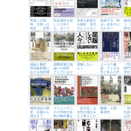
野蛮への恐
性的虐待を犯
未来を創造す
脱原子力 明
地球
怖、文明への
した少年た
る物語 現代
るい未来のエ
つ 
怨念 「文明
ち ボーイ
のレジスタン
ネルギー
制を
の衝突」論を
ズ・クリニッ
ス実践ガイド
ため
超えて「文化
クの治療記録
の出会い」を
考える
議論と翻訳
国際産業立地
屈服しない
ユーカラ邂
《写
明治維新期に
論への招待
人々
逅 アイヌ文
関門
おける知的環
アジアにおけ
学と歌人小中
仲仕
境の構築
る経済のグロ
英之の世界
代北
ーバル化
風景
植民地化の歴
スウェーデン
「近代化」は
動物・人間・
「衣
史 征服から
の小学校社会
女性の地位を
暴虐史
礼節
独立まで
科の教科書を
どう変えたか
は誤
（13〜20世
読む
紀）