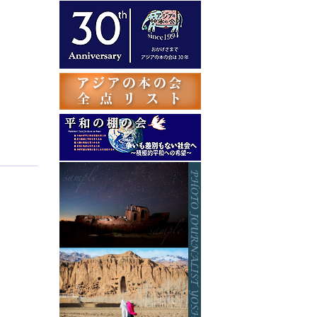
テ
ゴ
リ
ー