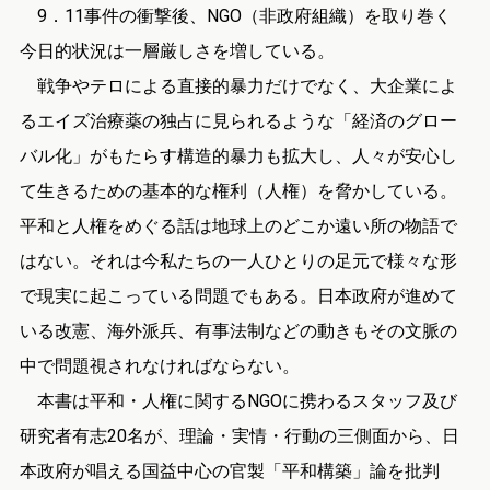
9．11事件の衝撃後、NGO（非政府組織）を取り巻く
今日的状況は一層厳しさを増している。
戦争やテロによる直接的暴力だけでなく、大企業によ
るエイズ治療薬の独占に見られるような「経済のグロー
バル化」がもたらす構造的暴力も拡大し、人々が安心し
て生きるための基本的な権利（人権）を脅かしている。
平和と人権をめぐる話は地球上のどこか遠い所の物語で
はない。それは今私たちの一人ひとりの足元で様々な形
で現実に起こっている問題でもある。日本政府が進めて
いる改憲、海外派兵、有事法制などの動きもその文脈の
中で問題視されなければならない。
本書は平和・人権に関するNGOに携わるスタッフ及び
研究者有志20名が、理論・実情・行動の三側面から、日
本政府が唱える国益中心の官製「平和構築」論を批判