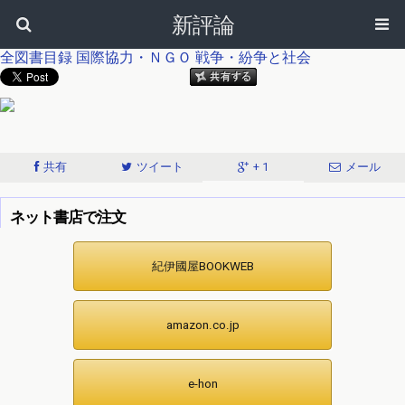
新評論
全図書目録
国際協力・ＮＧＯ
戦争・紛争と社会
共有
ツイート
+ 1
メール
ネット書店で注文
紀伊國屋BOOKWEB
amazon.co.jp
e-hon