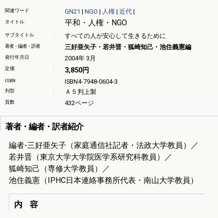
関連ワード
GN21
|
NGO
|
人権
|
近代
|
平和・人権・NGO
タイトル
サブタイトル
すべての人が安心して生きるために
著者・編者・訳者
三好亜矢子・若井晋・狐崎知己・池住義憲編
発行年月日
2004年 3月
定価
3,850円
ISBN
ISBN4-7948-0604-3
判型
Ａ５判上製
頁数
432ページ
著者・編者・訳者紹介
編者-三好亜矢子（家庭通信社記者・法政大学教員）／
若井晋（東京大学大学院医学系研究科教員）／
狐崎知己（専修大学教員）／
池住義憲（IPHC日本連絡事務所代表・南山大学教員）
内 容