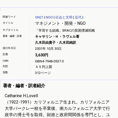
関連ワード
GN21
|
NGO
|
社会と文明
|
近代
|
マネジメント・開発・NGO
タイトル
サブタイトル
「学習する組織」BRACの貧困撲滅戦略
著者・編者・訳者
キャサリン・H ・ラヴェル著
久木田由貴子・久木田純訳
発行年月日
2001年 10月 30日
定価
3,630円
ISBN
ISBN4-7948-0537-3
判型
Ａ５判上製
頁数
312ページ
著者・編者・訳者紹介
Catharine H.Lovell
（1922-1991）カリフォルニア生まれ。カリフォルニア
大学バークレー校を卒業後、南カルフォルニア大学で行
政学の博士号を取得。財政と政府間関係を専門とし、ユ