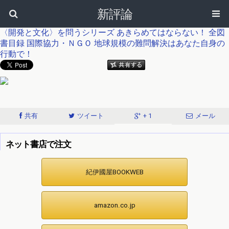
新評論
〈開発と文化〉を問うシリーズ
あきらめてはならない！
全図
書目録
国際協力・ＮＧＯ
地球規模の難問解決はあなた自身の
行動で！
共有
ツイート
+ 1
メール
ネット書店で注文
紀伊國屋BOOKWEB
amazon.co.jp