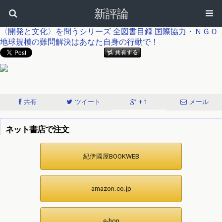
新評論
〈開発と文化〉を問うシリーズ
全図書目録
国際協力・ＮＧＯ
地球規模の難問解決はあなた自身の行動で！
共有
ツイート
+ 1
メール
ネット書店で注文
紀伊國屋BOOKWEB
amazon.co.jp
e-hon