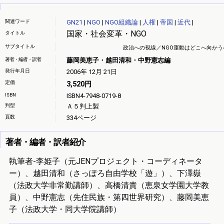
関連ワード
GN21
|
NGO
|
NGO組織論
|
人権
|
帝国
|
近代
|
国家・社会変革・NGO
タイトル
サブタイトル
政治への視線／NGO運動はどこへ向かう
著者・編者・訳者
藤岡美恵子・越田清和・中野憲志編
発行年月日
2006年 12月 21日
定価
3,520円
ISBN
ISBN4-7948-0719-8
判型
Ａ５判上製
頁数
334ページ
著者・編者・訳者紹介
執筆者-李姫子（元JENプロジェクト・コーディネータ
ー）、越田清和（さっぽろ自由学校「遊」）、下澤嶽
（法政大学非常勤講師）、高橋清貴（恵泉女学園大学教
員）、中野憲志（先住民族・第四世界研究）、藤岡美恵
子（法政大学・同大学院講師）