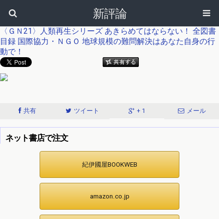
新評論
〈ＧＮ21〉人類再生シリーズ
あきらめてはならない！
全図書
目録
国際協力・ＮＧＯ
地球規模の難問解決はあなた自身の行
動で！
共有
ツイート
+ 1
メール
ネット書店で注文
紀伊國屋BOOKWEB
amazon.co.jp