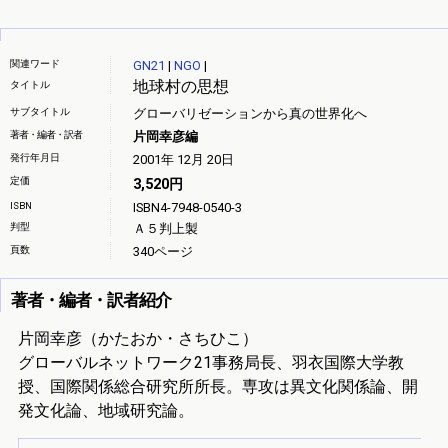
関連ワード
GN21
|
NGO
|
地球村の思想
タイトル
サブタイトル
グローバリゼーションから真の世界化へ
著者・編者・訳者
片岡幸彦編
発行年月日
2001年 12月 20日
定価
3,520円
ISBN
ISBN4-7948-0540-3
判型
Ａ５判上製
頁数
340ページ
著者・編者・訳者紹介
片岡幸彦（かたおか・さちひこ）
グローバルネットワーク21事務局長、羽衣国際大学教
授、国際関係総合研究所所長。専攻は異文化関係論、開
発文化論、地域研究論。