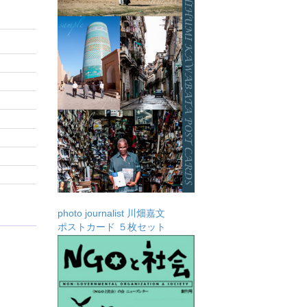
photo journalist 川畑嘉文
ポストカード ５枚セット