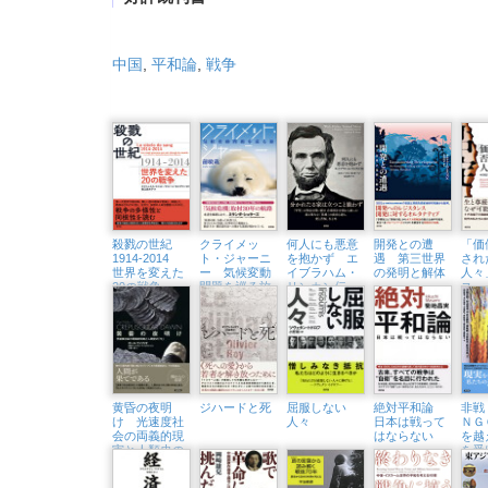
中国
,
平和論
,
戦争
殺戮の世紀
クライメッ
何人にも悪意
開発との遭
「価
1914-2014
ト・ジャーニ
を抱かず エ
遇 第三世界
され
世界を変えた
ー 気候変動
イブラハム・
の発明と解体
人々
20の戦争
問題を巡る旅
リンカン伝
ス・
強制
「安
黄昏の夜明
ジハードと死
屈服しない
絶対平和論
非戦
け 光速度社
人々
日本は戦って
ＮＧ
会の両義的現
はならない
を越
実と人類史の
を受
「今」
たち