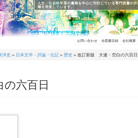
人文・社会科学系の書籍を中心に刊行している専門図書の出
籍を用意しています。
お問い合わせ
全図書目録
会社概要
東洋史
»
日本文学・評論・伝記
»
歴史
» 改訂新版 大連・空白の六百日
白の六百日