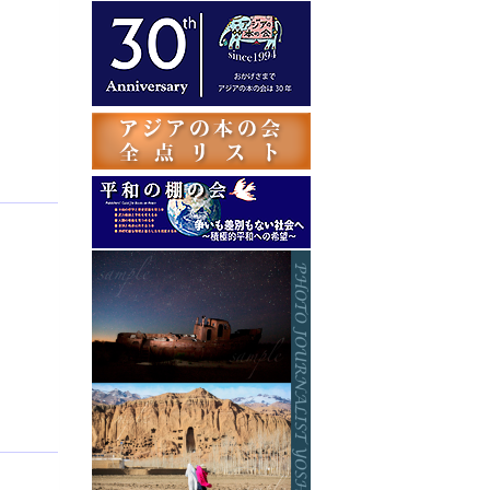
テ
ゴ
リ
ー