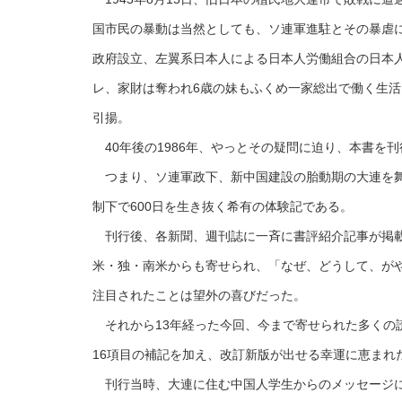
国市民の暴動は当然としても、ソ連軍進駐とその暴虐
政府設立、左翼系日本人による日本人労働組合の日本
レ、家財は奪われ6歳の妹もふくめ一家総出で働く生
引揚。
40年後の1986年、やっとその疑問に迫り、本書を
つまり、ソ連軍政下、新中国建設の胎動期の大連を舞
制下で600日を生き抜く希有の体験記である。
刊行後、各新聞、週刊誌に一斉に書評紹介記事が掲載
米・独・南米からも寄せられ、「なぜ、どうして、が
注目されたことは望外の喜びだった。
それから13年経った今回、今まで寄せられた多くの
16項目の補記を加え、改訂新版が出せる幸運に恵まれ
刊行当時、大連に住む中国人学生からのメッセージに