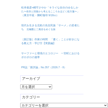
松本俊彦×嶋守さやか「キライな自分のゆるしか
た
」
〜依存と回復から考えるこころをほどく処方箋〜
（東京中延・隣町珈琲 9/18㈮）
現代を生きる北欧の先住民族「サーメ」の若者た
ち
北極圏と二風谷をめぐる旅
［新訂版］作家の時間 「書く」ことが好きにな
る教え方・学び方【実践編】
サーファーと環境のエコロジー 一宮町における
ボロボロの連帯
PR誌「新評論」No.357（2026.7・8）
アーカイブ
ア
ー
カ
カテゴリー
イ
カ
ブ