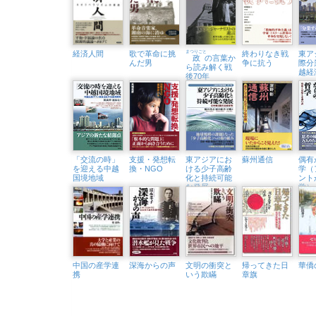
経済人間
歌で革命に挑
まつりごと
終わりなき戦
東ア
政
の言葉か
んだ男
争に抗う
際分
ら読み解く戦
越経
後70年
「交流の時」
支援・発想転
東アジアにお
蘇州通信
偶有
を迎える中越
換・NGO
ける少子高齢
学（
国境地域
化と持続可能
ント
な発展
学）
中国の産学連
深海からの声
文明の衝突と
帰ってきた日
華僑
携
いう欺瞞
章旗