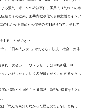
による混乱、米・ソの確執事件、国共入り乱れての市
人統轄とその結果、国共内戦激化で食糧危機とインフ
活にのしかかる市政府公償等の強制割り当て、そして
刊行することができた。
台に「日本人少女T」がおとなに脱皮、社会主義体
され、読者カードやメッセージは700余通。中・
やっと氷解した」というのが最も多く、研究者からも
読者の情報や中国からの新資料、誤記の指摘をもとに
た。
は「私たちも知らなかった歴史のひと駒」とあっ