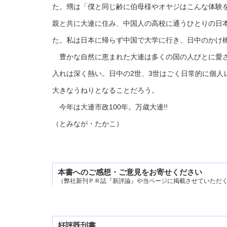
た。甥は「僕と同じ齢に伯母様やオヤジはこんな体験
親と共に大連に住み、中国人の高校に通うひとりの日
た。私は日本に帰らず中国で大学に行き、日中のかけ
豊かな自然に恵まれた大連は多くの国の人びとに愛さ
入れは深く熱い。日中の2世、3世はごく日常的に個人
大きなうねりとなることだろう。
今年は大連市政100年。万歳大連!!
（とみなが・たかこ）
本書へのご感想・ご意見をお寄せください
（弊社新刊ＰＲ誌『新評論』や当ページに掲載させていただ
好評既刊書