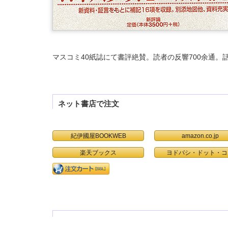
マスコミ40紙誌にて書評絶賛。読者の反響700余通。
ネット書店で注文
紀伊國屋BOOKWEB
amazon.co.jp
楽天ブックス
ヨドバシ・ドット・コ