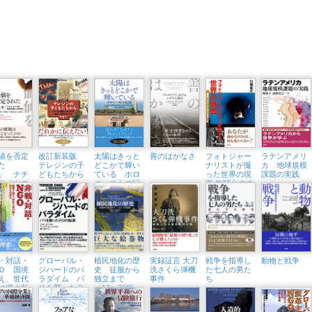
値を否定
改訂新装版
太陽はきっと
善のはかなさ
フォトジャー
ラテンアメリ
た
テレジンの子
どこかで輝い
ナリストが撮
カ 地球規模
」 ナチ
どもたちから
ている ホロ
った世界の現
課題の実践
ドイツの
コーストの記
実 無関心のす
断種と
憶
ぐそばにある
楽死」
人生
・対話・
グローバル・
植民地化の歴
実録証言 大刀
戦争を指導し
動物と戦争
Ｏ 国境
ジハードのパ
史 征服から
洗さくら弾機
た七人の男た
え、世代
ラダイム パ
独立まで
事件
ち
け継ぐ私
リを襲ったテ
（13〜20世
の歩み
ロの起源
紀）