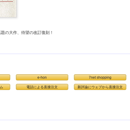
話題の大作、待望の改訂復刻！
e-hon
7net shopping
ム
電話による直接注文