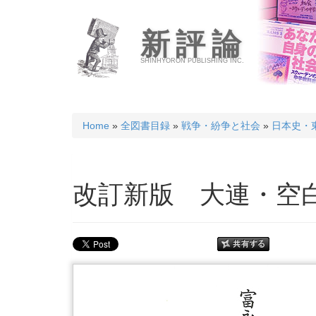
新評論
SHINHYORON PUBLISHING INC.
Home
»
全図書目録
»
戦争・紛争と社会
»
日本史・
改訂新版 大連・空