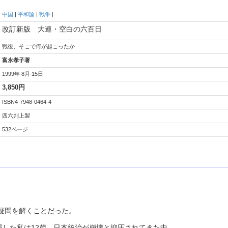
中国
|
平和論
|
戦争
|
改訂新版 大連・空白の六百日
戦後、そこで何が起こったか
富永孝子著
1999年 8月 15日
3,850円
ISBN4-7948-0464-4
四六判上製
532ページ
疑問を解くことだった。
遇した私は12歳。日本統治が崩壊と抑圧されてきた中