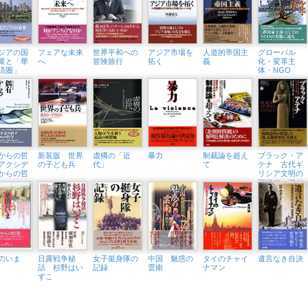
ジアの国
フェアな未来
世界平和への
アジア市場を
人道的帝国主
グローバル
業と「華
へ
冒険旅行
拓く
義
化・変革主
済圏」
体・NGO
からの哲
新装版 世界
虚構の「近
暴力
制裁論を超え
ブラック・ア
アクシデ
の子ども兵
代」
て
テナ 古代ギ
からの哲
リシア文明の
アフロ・アジ
ア的ルーツ
のいま
日露戦争秘
女子挺身隊の
中国 魅惑の
タイのチャイ
遺言なき自決
話 杉野はい
記録
雲南
ナマン
ずこ