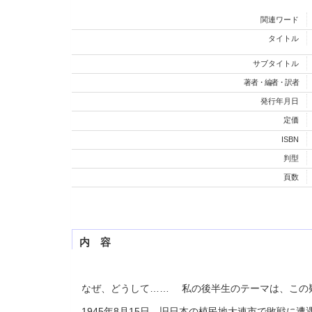
関連ワード
タイトル
サブタイトル
著者・編者・訳者
発行年月日
定価
ISBN
判型
頁数
内 容
なぜ、どうして…… 私の後半生のテーマは、この
1945年8月15日、旧日本の植民地大連市で敗戦に遭