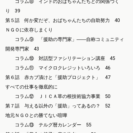
コラム⑧ インドのおばちゃんたちとの関係づく
り 39
第５話 何か変だぞ、おばちゃんたちの自助努力 40
ＮＧＯに依存しまくり
コラム⑨ 「援助の専門家」――自称コミュニティ
開発専門家 43
コラム⑩ 対話型ファシリテーション講座 45
コラム⑪ マイクロクレジットいろいろ 46
第６話 赤カブ漬けと「援助プロジェクト」 47
すべての仕事を徹底的に
コラム⑫ ＪＩＣＡ草の根技術協力事業 50
第７話 与える以外の「援助」ってあるの？ 52
地元ＮＧＯとの勝てない喧嘩
コラム⑬ テルグ暦カレンダー 55