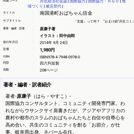
関連ワード
共生経済社会論
|
国際協力
|
国際協力・ＮＧＯ
|
地
域づくり
|
被災世代
|
南国港町おばちゃん信金
タイトル
サブタイトル
「支援」って何？ “おまけ組”共生コミ
著者・編者・訳者
原康子著
イラスト：田中由郎
発行年月日
2014年 9月 24日
定価
1,980円
ISBN
ISBN978-4-7948-0978-0
判型
四六判並製
頁数
208ページ
著者・編者・訳者紹介
著者-
原康子
（はら・やすこ）-
国際協力コンサルタント、コミュニティ開発専門家。わ
れながらウサンクサイ肩書きだが、アジアやアフリカの
農村や都市のスラムのおばちゃんたちと自信や自尊心を
高め合い、共生のコミュニティを創る「お節介」が仕
事。岐阜県出身、ネパール在住。