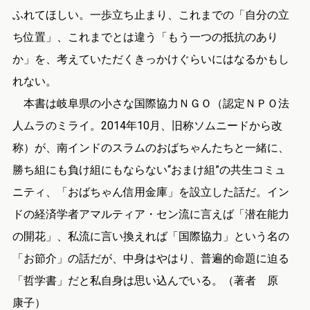
ふれてほしい。一歩立ち止まり、これまでの「自分の立
ち位置」、これまでとは違う「もう一つの抵抗のあり
か」を、考えていただくきっかけぐらいにはなるかもし
れない。
本書は岐阜県の小さな国際協力ＮＧＯ（認定ＮＰＯ法
人ムラのミライ。2014年10月、旧称ソムニードから改
称）が、南インドのスラムのおばちゃんたちと一緒に、
勝ち組にも負け組にもならない“おまけ組”の共生コミュ
ニティ、「おばちゃん信用金庫」を設立した話だ。イン
ドの経済学者アマルティア・セン流に言えば「潜在能力
の開花」、私流に言い換えれば「国際協力」という名の
「お節介」の話だが、中身はやはり、普遍的命題に迫る
「哲学書」だと私自身は思い込んでいる。（著者 原
康子）