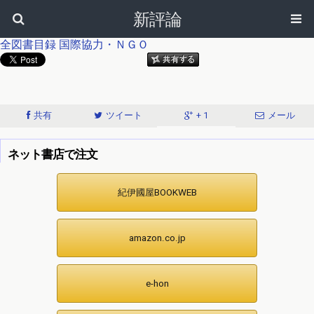
新評論
全図書目録
国際協力・ＮＧＯ
共有
ツイート
+ 1
メール
ネット書店で注文
紀伊國屋BOOKWEB
amazon.co.jp
e-hon