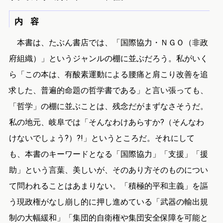
内 容
本書は、たぶん書店では、「国際協力・ＮＧＯ（非政
府組織）」というジャンルの棚に並ぶだろう。私がいく
ら「この本は、有酸素運動による腰痛と肩こり改善を追
求した、普遍的命題の哲学書である」と言い張っても、
「哲学」の棚に並ぶことは、残念だがまずなさそうだ。
私の地元、岐阜では「そんなわけあらすか?（そんなわ
けないでしょう?）?!」というところだ。それにして
も、本書のキーワードとなる「国際協力」「支援」「援
助」という言葉、美しいが、そのあり方そのものについ
て問われることはあまりない。「積極的平和主義」を謳
う現政権がなし崩し的に押し進めている「武器の輸出規
制の大幅緩和」「集団的自衛権や集団安全保障を可能と