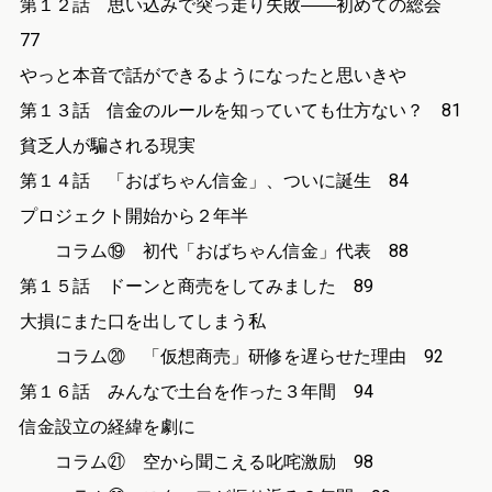
第１２話 思い込みで突っ走り失敗――初めての総会
77
やっと本音で話ができるようになったと思いきや
第１３話 信金のルールを知っていても仕方ない？ 81
貧乏人が騙される現実
第１４話 「おばちゃん信金」、ついに誕生 84
プロジェクト開始から２年半
コラム⑲ 初代「おばちゃん信金」代表 88
第１５話 ドーンと商売をしてみました 89
大損にまた口を出してしまう私
コラム⑳ 「仮想商売」研修を遅らせた理由 92
第１６話 みんなで土台を作った３年間 94
信金設立の経緯を劇に
コラム㉑ 空から聞こえる叱咤激励 98