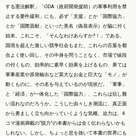
する憲法解釈」「ODA（政府開発援助）の軍事利用を禁
止する要件緩和」にも、必ず「支援」とか「国際協力」
とか「国際貢献」といった美名（偽装表示）が脇に付く
始末。これこそ、「そんなわけあらすか?！」である。
国境を超えた激しい競争社会もまた、これらの言葉を都
合よく使い回し、その中身を問うことなく、市場で値段
の付くもの、効率的に素早く効果を上げるもの、果ては
軍事産業や原発輸出など莫大なお金と巨大な「モノ」が
動くものに、その名を与えているのが現状だ。「軍事」
と「経済」が一体化した「国際協力」、これらは抗し難
い流れなのだろうか。こうした由々しき潮流に、真正面
から勇ましく立ち向かっていくような気概、迫力は、4
コマ漫画満載の“脱力”の本書からは全く伝わらないかも
しれない。しかし、ちょっと息を抜いて本書の世界にも