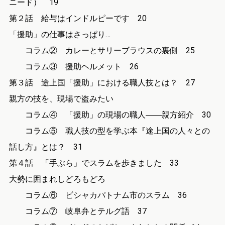
ニード） 19
第２話 給与はインドルピーです 20
「援助」の仕事はさっぱり…
コラム② カレーとサリーブラウスの裏側 25
コラム③ 援助ヘルメット 26
第３話 途上国「援助」における職人技とは？ 27
親方の技を、現場で盗みたい
コラム④ 「援助」の現場の職人――親方紹介 30
コラム⑤ 職人技の型を学ぶ本『途上国の人々との
話し方』とは？ 31
第４話 「手ぶら」でスラムを歩きました 33
大勢に囲まれしどろもどろ
コラム⑥ ビシャカパトナム市のスラム 36
コラム⑦ 岐阜弁とテルグ語 37