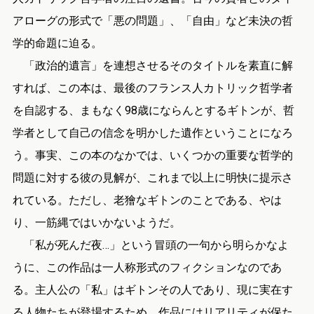
アローグの形式で「悪の問題」、「自由」など未決の哲
学的命題に迫る。
「政治的遺言」を連想させるそのタイトルを素直に解
すれば、この本は、最後のフランス人カトリック哲学者
を自認する、まもなく98歳にならんとするギトンが、哲
学者として自己の信念を明かした遺作ということになろ
う。事実、この本のなかでは、いくつかの重要な哲学的
問題に対する彼の見解が、これまで以上に明快に提示さ
れている。ただし、老獪なギトンのことである、やは
り、一筋縄ではいかないようだ。
「私が死んだ夜…」という冒頭の一句から明らかなよ
うに、この作品は一人称形式のフィクションなのであ
る。主人公の「私」はギトンその人であり、現に実在す
る人物たちが登場するため、作品にはリアリティが保た