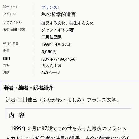
関連ワード
フランス
|
私の哲学的遺言
タイトル
サブタイトル
衝突する文化、共生する文化
著者・編者・訳者
ジャン・ギトン著
二川佳巳訳
発行年月日
1999年 4月 30日
定価
3,080円
ISBN
ISBN4-7948-0446-6
判型
四六判上製
頁数
340ページ
著者・編者・訳者紹介
訳者-二川佳巳（ふたがわ・よしみ）フランス文学。
内 容
1999年３月に97歳でこの世を去った最後のフランス
人カトリック哲学者の注目の遺書。古今の賢者とのダイ