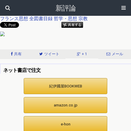
新評論
フランス思想
全図書目録
哲学・思想
宗教
共有
ツイート
+ 1
メール
ネット書店で注文
紀伊國屋BOOKWEB
amazon.co.jp
e-hon