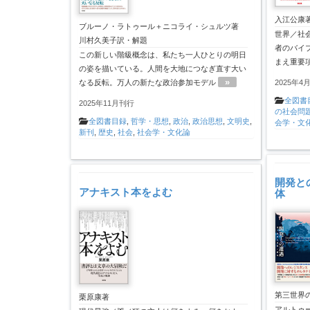
入江公康
ブルーノ・ラトゥール＋ニコライ・シュルツ著
世界／社
川村久美子訳・解題
者のバイ
この新しい階級概念は、私たち一人ひとりの明日
まえ重要
の姿を描いている。人間を大地につなぎ直す大い
»
2025年4
なる反転。万人の新たな政治参加モデル
全図書
2025年11月刊行
の社会問
全図書目録
,
哲学・思想
,
政治
,
政治思想
,
文明史
,
会学・文
新刊
,
歴史
,
社会
,
社会学・文化論
開発と
アナキスト本をよむ
体
第三世界
栗原康著
アルトゥ