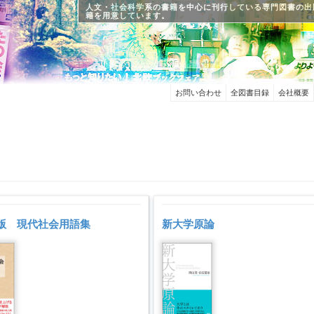
人文・社会科学系の書籍を中心に刊行している専門図書の出
籍を用意しています。
お問い合わせ
全図書目録
会社概要
版 現代社会用語集
新大学原論