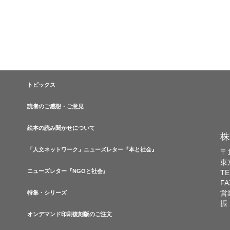
トピックス
読者のご感想・ご意見
絵本の読み聞かせについて
株
「人文ネットワーク」ニューズレター『本と社会』
〒1
東
ニューズレター『NGOと社会』
TE
FA
営
特集・シリーズ
振
オンデマンド印刷復刻版のご注文