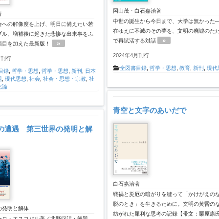
岡山茂・白石嘉治著
著
中世の誕生から今日まで、大学は無かった─
会への解像度を上げ、明日に備えたい若
在ゆえに不滅のその夢を、文明の廃墟のた
ブル、増補後に起きた悲惨な出来事をふ
»
で再賦活する対話
»
項目を加えた最新版！
2024年4月刊行
月刊行
全図書目録
,
哲学・思想
,
教育
,
新刊
,
現代
目録
,
哲学・思想
,
哲学・思想
,
新刊
,
日本
題
,
現代思想
,
社会
,
社会・思想・宗教
,
社
化論
青空と文字のあいだで
の遭遇 第三世界の発明と解
白石嘉治著
戦禍と災厄の暗がりを縫って「かけがえの
脱のとき」を生きるために。文明の黄昏の
の発明と解体
紡がれた犀利な思考の記録【帯文：栗原康
ーロ・エスコバル著／北野収訳・解題