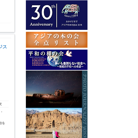
テ
ゴ
リ
ー
ジス
訳
」。
動を