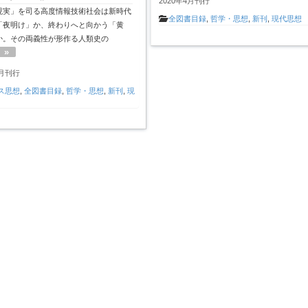
2020年4月刊行
現実」を司る高度情報技術社会は新時代
全図書目録
,
哲学・思想
,
新刊
,
現代思想
「夜明け」か、終わりへと向かう「黄
か。その両義性が形作る人類史の
»
0月刊行
ス思想
,
全図書目録
,
哲学・思想
,
新刊
,
現