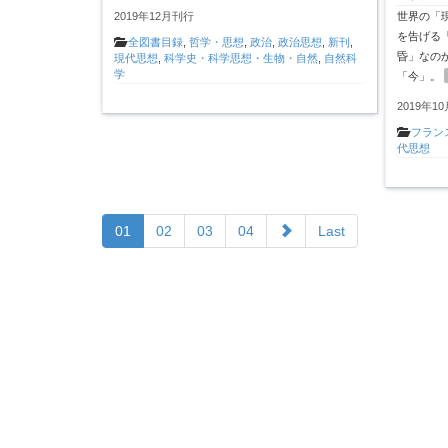
世界の「
2019年12月刊行
を告げる
全図書目録
,
哲学・思想
,
政治
,
政治思想
,
新刊
,
昏」なの
現代思想
,
科学史・科学思想・生物・自然
,
自然科
学
「今」。
2019年1
フラン
代思想
01
02
03
04
Last