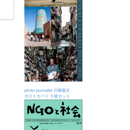
photo journalist 川畑嘉文
ポストカード ５枚セット