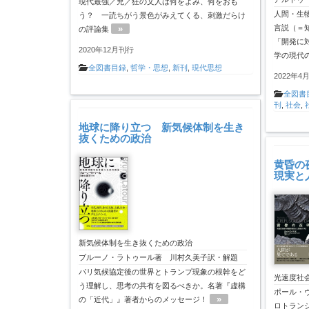
現代最強／兇／狂の文人は何をよみ、何をおも
人間・生
う？ 一読ちがう景色がみえてくる、刺激だらけ
»
言説（＝
の評論集
「開発に
2020年12月刊行
学の現代
全図書目録
,
哲学・思想
,
新刊
,
現代思想
2022年4
全図書
刊
,
社会
,
地球に降り立つ 新気候体制を生き
抜くための政治
黄昏の
現実と
新気候体制を生き抜くための政治
ブルーノ・ラトゥール著 川村久美子訳・解題
パリ気候協定後の世界とトランプ現象の根幹をど
光速度社
う理解し、思考の共有を図るべきか。名著『虚構
ポール・
»
の「近代」』著者からのメッセージ！
ロトラン