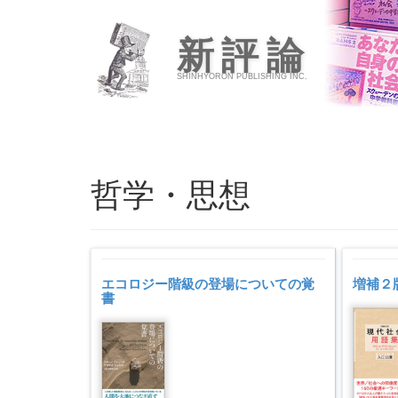
新評論
SHINHYORON PUBLISHING INC.
哲学・思想
エコロジー階級の登場についての覚
増補２
書