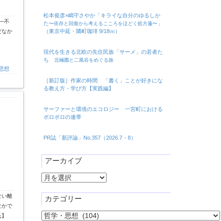
松本俊彦×嶋守さやか「キライな自分のゆるしか
─不
た
」
〜依存と回復から考えるこころをほどく処方箋〜
だなか
（東京中延・隣町珈琲 9/18㈮）
現代を生きる北欧の先住民族「サーメ」の若者た
ち
北極圏と二風谷をめぐる旅
思想
［新訂版］作家の時間 「書く」ことが好きにな
る教え方・学び方【実践編】
サーファーと環境のエコロジー 一宮町における
ボロボロの連帯
PR誌「新評論」No.357（2026.7・8）
アーカイブ
ア
ー
カ
ない離
カテゴリー
イ
なかで
カ
ブ
氏】