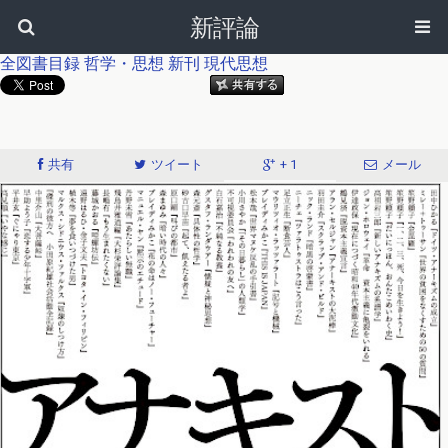
新評論
全図書目録
哲学・思想
新刊
現代思想
共有
ツイート
+ 1
メール