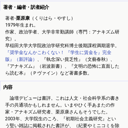
著者・編者・訳者紹介
著者-
栗原康
（くりはら・やすし）
1979年生まれ。
作家、政治学者、大学非常勤講師（専門：アナキズム研
究）。
早稲田大学大学院政治学研究科博士後期課程満期退学。
『奨学金なんかこわくない！ 『学生に賃金を』完全
版』（新評論）
、『執念深い貧乏性』（文藝春秋）、
『アナキズム』（岩波新書）、『文明の恐怖に直面した
ら読む本』（Ｐヴァイン）など著書多数。
内容
論壇デビューは書評。これは人文・社会科学系の書き
手の共通項かもしれません。いまやひく手あまたの作
家・アナキズム研究者、栗原康さんもそうでした。
2003年、大学院生のころ、『初期社会主義研究』とい
う堅い雑誌に掲載された書評が、（紀要やミニコミを除