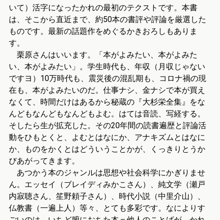
いて）活字になったかれの最初のテクストです。本書
は、そこから直近まで、約50本の書評や評論を厳選した
ものです。最新の話題作をめぐるかきおろしもありま
す。
栗原さんはいいます。「本がよみたい、本がよみた
い、本がよみたい」。学生時代も、年収（月収じゃない
ですヨ）10万時代も、震災後の混乱期も、コロナ禍の現
在も、本がよみたいのだ。仕事ナシ、金ナシで本が買え
なくて、時間だけはあるから秘蔵の『大杉栄全集』をな
んどもなんどもなんどもよむ。はては音読、写経する。
そしたら生が拡充した。その20年間の読書遍歴と評論活
動をひもとくと、よむとはなにか、アナキズムとはなに
か、ものをかくとはどういうことかが、くっきりとうか
びあがってきます。
あつかう本のジャンルは思想や社会科学にかぎりませ
ん。エッセイ（ブレイディみかこさん）、純文学（瀬戸
内寂聴さん、笙野頼子さん）、時代小説（中里介山）、
仏教書（一遍上人）等々、とても多彩です。なによりす
ごいのは、いちど腑におちた本＝他人のことばが、かれ