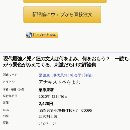
現代最強／兇／狂の文人は何をよみ、何をおもう？ 一読ち
がう景色がみえてくる、刺激だらけの評論集
関連ワード
栗原康
|
現代思想
|
社会学
|
評論
|
アナキスト本をよむ
タイトル
著者・編者・訳者
栗原康著
発行年月日
2020年 12月 16日
定価
2,420円
ISBN
ISBN978-4-7948-1167-7 C0095
判型
四六判上製
頁数
312ページ