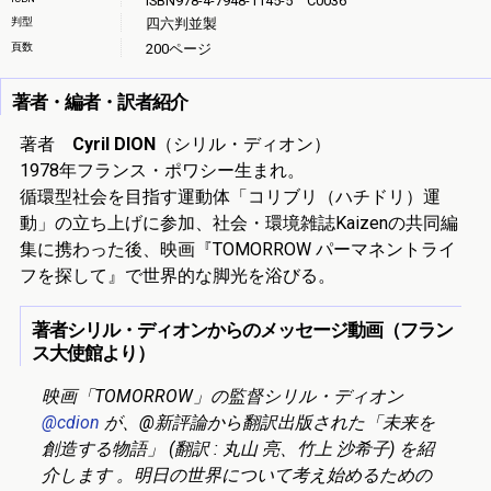
ISBN978-4-7948-1145-5 C0036
判型
四六判並製
頁数
200ページ
著者・編者・訳者紹介
著者
Cyril DION
（シリル・ディオン）
1978年フランス・ポワシー生まれ。
循環型社会を目指す運動体「コリブリ（ハチドリ）運
動」の立ち上げに参加、社会・環境雑誌Kaizenの共同編
集に携わった後、映画『TOMORROW パーマネントライ
フを探して』で世界的な脚光を浴びる。
著者シリル・ディオンからのメッセージ動画（フラン
ス大使館より）
映画「TOMORROW」の監督シリル・ディオン
@cdion
が、@新評論から翻訳出版された「未来を
創造する物語」 (翻訳 : 丸山 亮、竹上 沙希子) を紹
介します 。明日の世界について考え始めるための