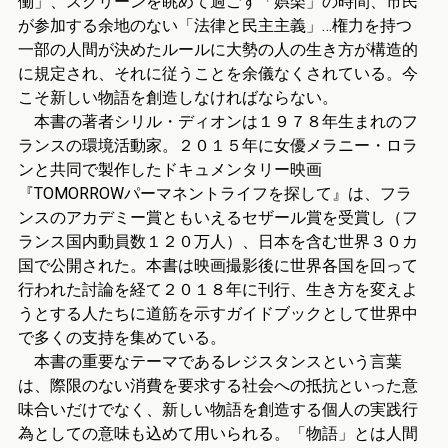
働」、スクリーンを眺めて過ごす「娯楽」の時間、市民
が参加する余地のない「法律と民主主義」…権力を持つ
一部の人間が決めたルールに大勢の人の生き方が構造的
に規定され、それに従うことを余儀なくされている。今
こそ新しい物語を創造しなければならない。
本書の著者シリル・ディオンは１９７８年生まれのフ
ランスの環境活動家。２０１５年に女優メラニー・ロラ
ンと共同で製作したドキュメンタリー映画
『TOMORROWパーマネントライフを探して』は、フラ
ンスのアカデミー賞ともいえるセザール賞を受賞し（フ
ランス国内動員数１２０万人）、日本を含む世界３０カ
国で公開された。本書は映画撮影後に世界各国を回って
行われた討論を経て２０１８年に刊行、生き方を変えよ
うとする人たちに道筋を示すガイドブックとして世界中
で多くの支持を集めている。
本書の重要なテーマであるレジスタンスという言葉
は、際限のない消費を要求する社会への抵抗といった意
味合いだけでなく、新しい物語を創造する個人の実践行
為としての意味も込めて用いられる。「物語」とは人間