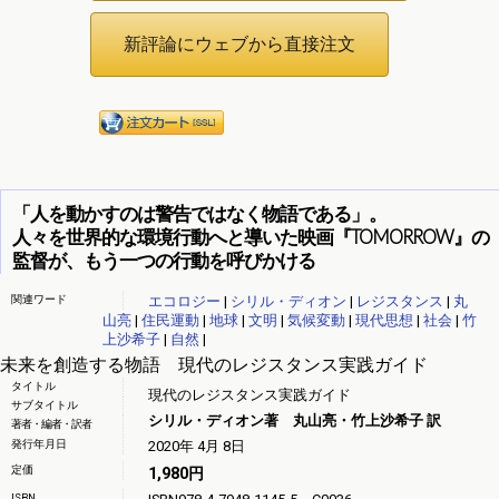
「人を動かすのは警告ではなく物語である」。
人々を世界的な環境行動へと導いた映画『TOMORROW』の
監督が、もう一つの行動を呼びかける
関連ワード
エコロジー
|
シリル・ディオン
|
レジスタンス
|
丸
山亮
|
住民運動
|
地球
|
文明
|
気候変動
|
現代思想
|
社会
|
竹
上沙希子
|
自然
|
未来を創造する物語 現代のレジスタンス実践ガイド
タイトル
現代のレジスタンス実践ガイド
サブタイトル
シリル・ディオン著 丸山亮・竹上沙希子 訳
著者・編者・訳者
発行年月日
2020年 4月 8日
定価
1,980円
ISBN