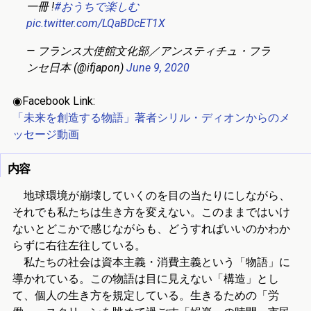
一冊 !
#おうちで楽しむ
pic.twitter.com/LQaBDcET1X
— フランス大使館文化部／アンスティチュ・フラ
ンセ日本 (@ifjapon)
June 9, 2020
◉Facebook Link:
「未来を創造する物語」著者シリル・ディオンからのメ
ッセージ動画
内容
地球環境が崩壊していくのを目の当たりにしながら、
それでも私たちは生き方を変えない。このままではいけ
ないとどこかで感じながらも、どうすればいいのかわか
らずに右往左往している。
私たちの社会は資本主義・消費主義という「物語」に
導かれている。この物語は目に見えない「構造」とし
て、個人の生き方を規定している。生きるための「労