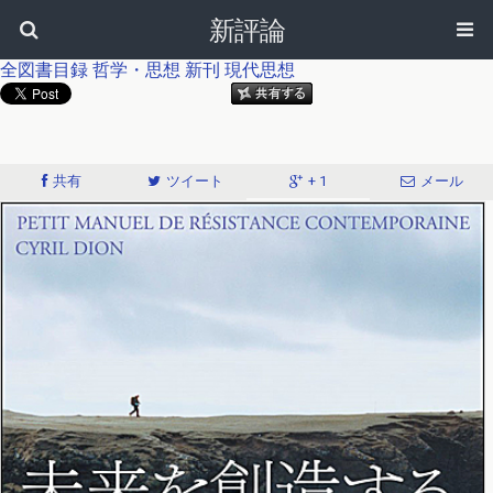
新評論
全図書目録
哲学・思想
新刊
現代思想
共有
ツイート
+ 1
メール