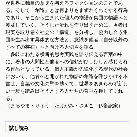
が世界に独自の意味を与えるフィクションのことであ
る。そして「創造」とは何よりもまずわくわくする行為
であり、そこから生まれた個人の物語が集団の物語へと
波及していく。そうした流れを作り出すために、著者は
現実を取り巻く社会の「構造」を分析し、協力し合う集
団を生み出す具体的な方法と、意識を他者（自分以外の
すべての存在）へと向ける大切さを語る。
多岐にわたる横断的思考実践を語り伝える言葉の中
に、著者の人間性と他者への信頼がひしひしと感じられ
る作品となっている。個人主義が先鋭化する現代の社会
において、他者へと開かれた物語の創造を呼びかける本
書は、言葉や文化の壁を越えて、世界をあきらめず新し
い一歩を踏み出そうとする人たちの背中を押してくれ
る。
（まるやま・りょう たけがみ・さきこ 仏翻訳家）
試し読み