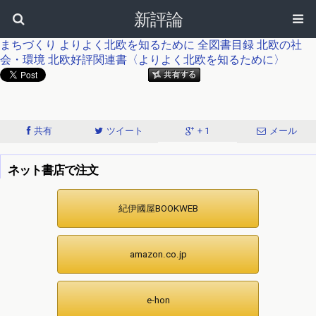
新評論
まちづくり
よりよく北欧を知るために
全図書目録
北欧の社
会・環境
北欧好評関連書〈よりよく北欧を知るために〉
共有
ツイート
+ 1
メール
ネット書店で注文
紀伊國屋BOOKWEB
amazon.co.jp
e-hon