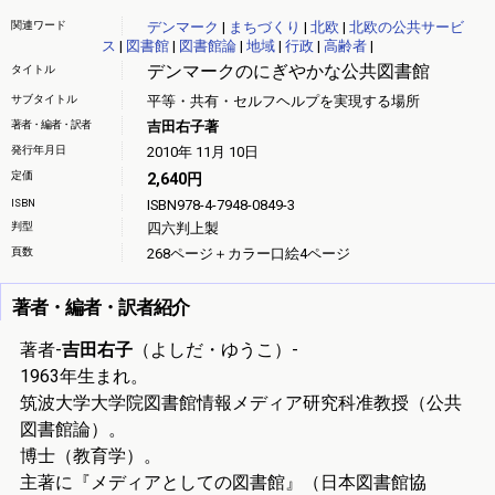
関連ワード
デンマーク
|
まちづくり
|
北欧
|
北欧の公共サービ
ス
|
図書館
|
図書館論
|
地域
|
行政
|
高齢者
|
デンマークのにぎやかな公共図書館
タイトル
サブタイトル
平等・共有・セルフヘルプを実現する場所
著者・編者・訳者
吉田右子著
発行年月日
2010年 11月 10日
定価
2,640円
ISBN
ISBN978-4-7948-0849-3
判型
四六判上製
頁数
268ページ＋カラー口絵4ページ
著者・編者・訳者紹介
著者-
吉田右子
（よしだ・ゆうこ）-
1963年生まれ。
筑波大学大学院図書館情報メディア研究科准教授（公共
図書館論）。
博士（教育学）。
主著に『メディアとしての図書館』（日本図書館協