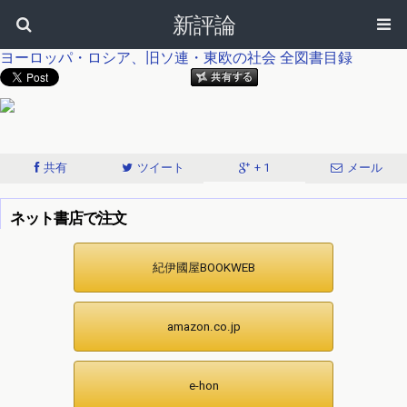
新評論
ヨーロッパ・ロシア、旧ソ連・東欧の社会
全図書目録
共有
ツイート
+ 1
メール
ネット書店で注文
紀伊國屋BOOKWEB
amazon.co.jp
e-hon