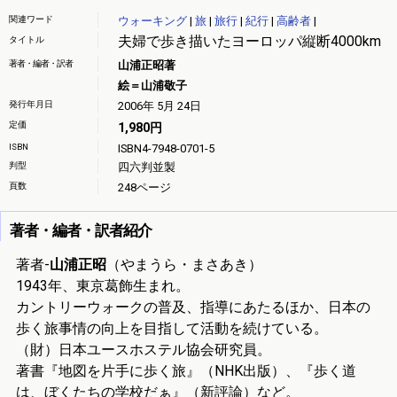
関連ワード
ウォーキング
|
旅
|
旅行
|
紀行
|
高齢者
|
夫婦で歩き描いたヨーロッパ縦断4000km
タイトル
著者・編者・訳者
山浦正昭著
絵＝山浦敬子
発行年月日
2006年 5月 24日
定価
1,980円
ISBN
ISBN4-7948-0701-5
判型
四六判並製
頁数
248ページ
著者・編者・訳者紹介
著者-
山浦正昭
（やまうら・まさあき）
1943年、東京葛飾生まれ。
カントリーウォークの普及、指導にあたるほか、日本の
歩く旅事情の向上を目指して活動を続けている。
（財）日本ユースホステル協会研究員。
著書『地図を片手に歩く旅』（NHK出版）、『歩く道
は、ぼくたちの学校だぁ』（新評論）など。