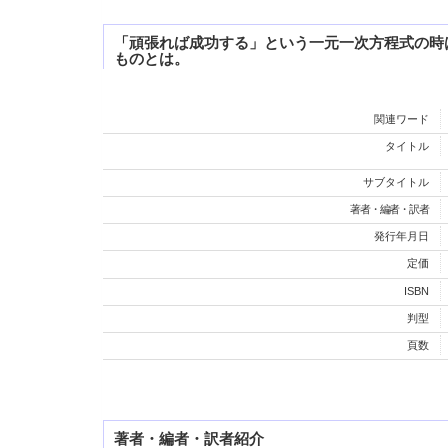
「頑張れば成功する」という一元一次方程式の時
ものとは。
関連ワード
タイトル
サブタイトル
著者・編者・訳者
発行年月日
定価
ISBN
判型
頁数
著者・編者・訳者紹介