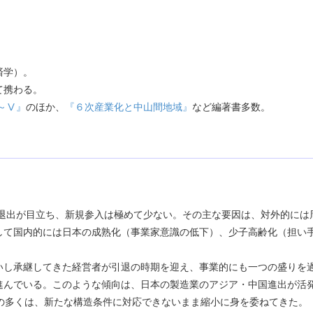
済学）。
て携わる。
～Ⅴ』
のほか、
『６次産業化と中山間地域』
など編著書多数。
に退出が目立ち、新規参入は極めて少ない。その主な要因は、対外的には
して国内的には日本の成熟化（事業家意識の低下）、少子高齢化（担い
し承継してきた経営者が引退の時期を迎え、事業的にも一つの盛りを
進んでいる。このような傾向は、日本の製造業のアジア・中国進出が活
の多くは、新たな構造条件に対応できないまま縮小に身を委ねてきた。