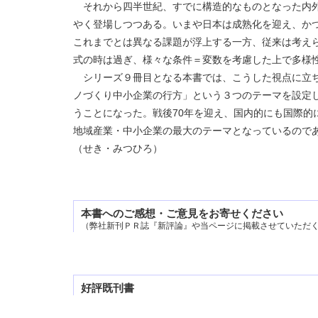
それから四半世紀、すでに構造的なものとなった内外
やく登場しつつある。いまや日本は成熟化を迎え、か
これまでとは異なる課題が浮上する一方、従来は考え
式の時は過ぎ、様々な条件＝変数を考慮した上で多様
シリーズ９冊目となる本書では、こうした視点に立ち、
ノづくり中小企業の行方」という３つのテーマを設定
うことになった。戦後70年を迎え、国内的にも国際
地域産業・中小企業の最大のテーマとなっているので
（せき・みつひろ）
本書へのご感想・ご意見をお寄せください
（弊社新刊ＰＲ誌『新評論』や当ページに掲載させていただ
好評既刊書