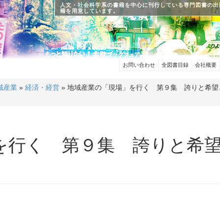
人文・社会科学系の書籍を中心に刊行している専門図書の出
籍を用意しています。
お問い合わせ
全図書目録
会社概要
域産業
»
経済・経営
» 地域産業の「現場」を行く 第９集 誇りと希望
を行く 第９集 誇りと希