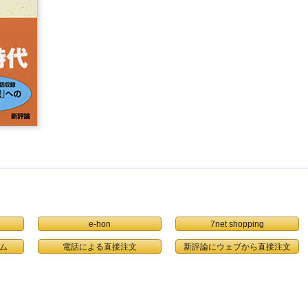
e-hon
7net shopping
ム
電話による直接注文