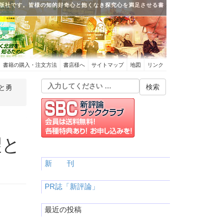
版社です。皆様の知的好奇心と飽くなき探究心を満足させる書
書籍の購入・注文方法
書店様へ
サイトマップ
地図
リンク
と勇
望と
新 刊
PR誌「新評論」
最近の投稿