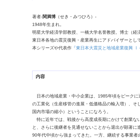
著者-
関満博
（せき・みつひろ）-
1948年生まれ。
明星大学経済学部教授、一橋大学名誉教授。博士（経
東日本各地の震災復興・産業再生にアドバイザーとし
本シリーズや代表作
『東日本大震災と地域産業復興 Ⅰ
内容
日本の地域産業・中小企業は、1985年頃をピーク
の工業化（生産移管の進展・低価格品の輸入増）、そ
国内市場の縮小）ということになろう。
特に近年では、戦後から高度成長期にかけて創業ない
と、さらに後継者を見通せないことから退出が顕著に
90年代中頃から強まってきた。一方、継続する事業者