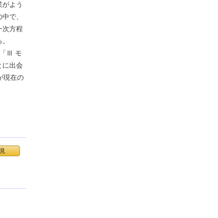
業がよう
の中で、
一次方程
る。
「Ⅲ モ
とに出会
が現在の
見