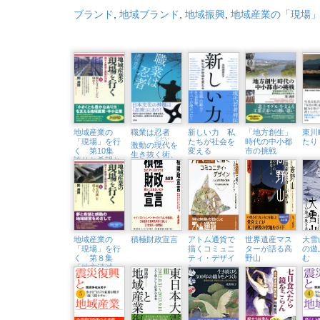
ブランド
,
地域ブランド
,
地域振興
,
地域産業の「現場
地域産業の
職業は忍者
新しい力 私
「地方創生」
東川
じだい
「現場」を行
たちが社会を
時代の中小都
たり
激動の
現代
を
く 第10集
変える
市の挑戦
生き抜く術、
誇りと希望と
ここ
日本
にあり！
勇気の30話
新たなステー
ジに向かう
地域産業の
積極財政宣言
アトム通貨で
世界遺産マス
大雪
「現場」を行
描くコミュニ
ターが語る高
の遊
く 第８集
ティ・デザイ
野山
む
「地方消滅」
ン
を超えて