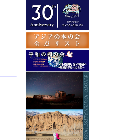
テ
ゴ
リ
ー