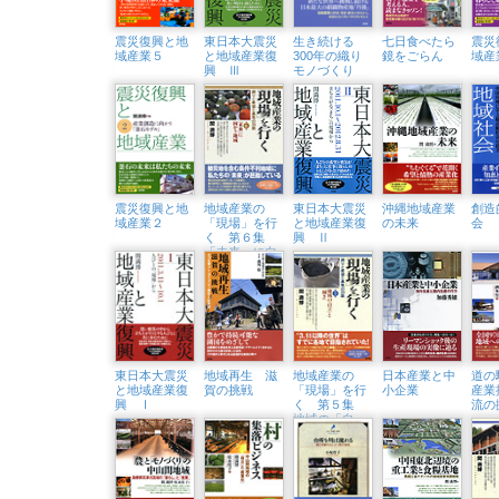
震災復興と地
東日本大震災
生き続ける
七日食べたら
震災
域産業５
と地域産業復
300年の織り
鏡をごらん
域産
興 Ⅲ
モノづくり
震災復興と地
地域産業の
東日本大震災
沖縄地域産業
創造
域産業２
「現場」を行
と地域産業復
の未来
会
く 第６集
興 Ⅱ
「未来」に向
かう地域
東日本大震災
地域再生 滋
地域産業の
日本産業と中
道の
と地域産業復
賀の挑戦
「現場」を行
小企業
産業
興 Ⅰ
く 第５集
流の
地域の「自
立」と「輝
き」