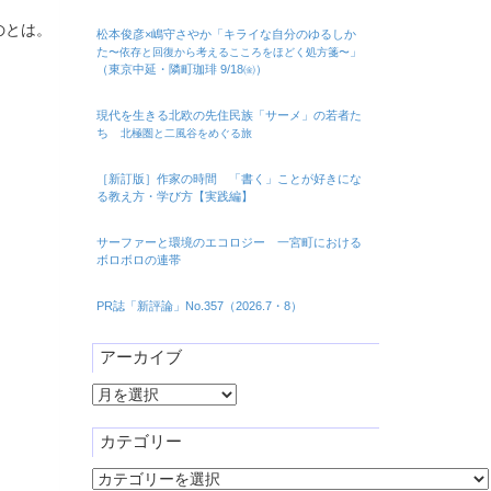
のとは。
松本俊彦×嶋守さやか「キライな自分のゆるしか
た
」
〜依存と回復から考えるこころをほどく処方箋〜
（東京中延・隣町珈琲 9/18㈮）
現代を生きる北欧の先住民族「サーメ」の若者た
ち
北極圏と二風谷をめぐる旅
［新訂版］作家の時間 「書く」ことが好きにな
る教え方・学び方【実践編】
サーファーと環境のエコロジー 一宮町における
ボロボロの連帯
PR誌「新評論」No.357（2026.7・8）
アーカイブ
ア
ー
カ
カテゴリー
イ
カ
ブ