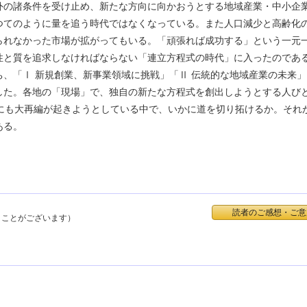
の諸条件を受け止め、新たな方向に向かおうとする地域産業・中小企
つてのように量を追う時代ではなくなっている。また人口減少と高齢化
られなかった市場が拡がってもいる。「頑張れば成功する」という一元
性と質を追求しなければならない「連立方程式の時代」に入ったのであ
「Ⅰ 新規創業、新事業領域に挑戦」「Ⅱ 伝統的な地域産業の未来」
した。各地の「現場」で、独自の新たな方程式を創出しようとする人び
的にも大再編が起きようとしている中で、いかに道を切り拓けるか。それ
ある。
読者のご感想・ご意
くことがございます）