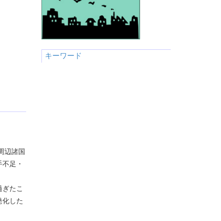
キーワード
周辺諸国
手不足・
過ぎたこ
発化した