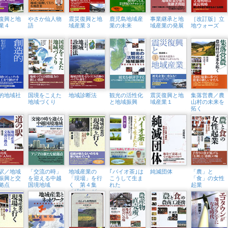
復興と地
やさか仙人物
震災復興と地
鹿児島地域産
事業継承と地
［改訂版］立
業４
語
域産業３
業の未来
域産業の発展
地ウォーズ
的地域社
国境をこえた
地域診断法
観光の活性化
震災復興と地
集落営農／農
地域づくり
と地域振興
域産業１
山村の未来を
拓く
駅／地域
「交流の時」
地域産業の
｢バイオ茶｣は
純減団体
「農」と
振興と交
を迎える中越
「現場」を行
こうして生ま
「食」の女性
拠点
国境地域
く 第４集
れた
起業
「辺境」が
「先端」に向
かう