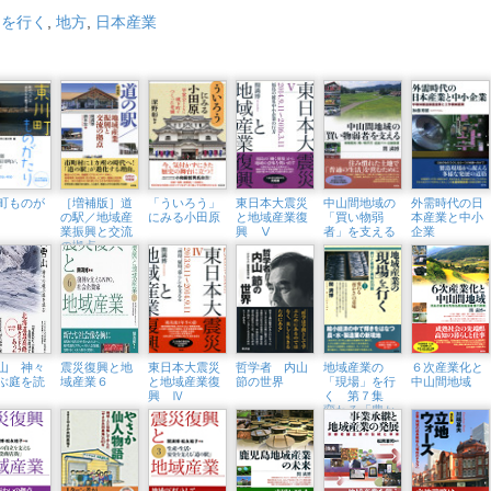
」を行く
,
地方
,
日本産業
町ものが
［増補版］道
「ういろう」
東日本大震災
中山間地域の
外需時代の日
の駅／地域産
にみる小田原
と地域産業復
「買い物弱
本産業と中小
業振興と交流
興 Ⅴ
者」を支える
企業
の拠点
山 神々
震災復興と地
東日本大震災
哲学者 内山
地域産業の
６次産業化と
ぶ庭を読
域産業６
と地域産業復
節の世界
「現場」を行
中山間地域
興 Ⅳ
く 第７集
変わる「豊か
さ」の意味