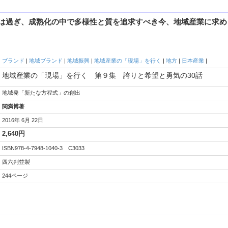
は過ぎ、成熟化の中で多様性と質を追求すべき今、地域産業に求め
ブランド
|
地域ブランド
|
地域振興
|
地域産業の「現場」を行く
|
地方
|
日本産業
|
地域産業の「現場」を行く 第９集 誇りと希望と勇気の30話
地域発「新たな方程式」の創出
関満博著
2016年 6月 22日
2,640円
ISBN978-4-7948-1040-3 C3033
四六判並製
244ページ