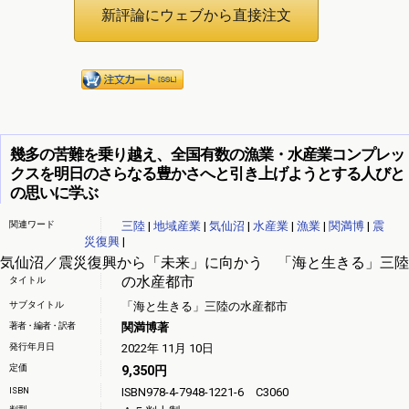
幾多の苦難を乗り越え、全国有数の漁業・水産業コンプレッ
クスを明日のさらなる豊かさへと引き上げようとする人びと
の思いに学ぶ
関連ワード
三陸
|
地域産業
|
気仙沼
|
水産業
|
漁業
|
関満博
|
震
災復興
|
気仙沼／震災復興から「未来」に向かう 「海と生きる」三陸
の水産都市
タイトル
サブタイトル
「海と生きる」三陸の水産都市
著者・編者・訳者
関満博著
発行年月日
2022年 11月 10日
定価
9,350円
ISBN
ISBN978-4-7948-1221-6 C3060