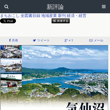
新評論
まちおこし
全図書目録
地域産業
新刊
経済・経営
共有
ツイート
+ 1
メール