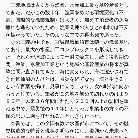
三陸地域は古くから漁業、水産加工業を基幹産業とし
てきた。だがこの数十年、漁業をめぐる環境変化（不
漁、国際的な漁業規制）は大きく、加えて消費者の魚食
離れも進んでいたため、漁業関連の人びとの間では不安
が拡がっていた。そのような中での再出発であった。
その三陸の中でも、宮城県気仙沼市は随一の漁業基地
であり、最大の水産加工コンプレックスを形成してき
た。それらが津波によって一瞬で流失し、続く復興期の
間、漁業、水産加工業という地域の基幹産業の将来が真
摯に問い直されてきた。海に支えられ、海に泣かされて
きた気仙沼の人びとは、被災を経てなお「海と生きる」
という言葉を掲げ、見事に立ち上がり、次の時代に向か
おうとしている。筆者がこの地を初めて訪れたのは１９
８６年、以来３６年間にわたり２００回以上の訪問を重
ねる中で、震災後の１１年はとりわけ事業者の方々の不
屈の思いに胸を打たれることしきりだった。
本書では、この全国有数の水産都市について、その歴
史構造的な特質と現状を明らかにし、復興から未来へと