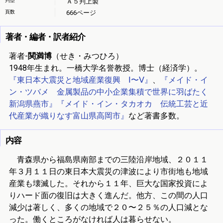
判型
Ａ５判上製
頁数
666ページ
著者・編者・訳者紹介
著者-
関満博
（せき・みつひろ）
1948年生まれ。一橋大学名誉教授。博士（経済学）。
『東日本大震災と地域産業復興 Ⅰ〜Ⅴ』
、
『メイド・イ
ン・ツバメ 金属製品の中小企業集積で世界に羽ばたく
新潟県燕市』
『メイド・イン・タカオカ 伝統工芸と近
代産業が織りなす富山県高岡市』
など著書多数。
内容
青森県から福島県南部までの三陸沿岸地域、２０１１
年３月１１日の東日本大震災の津波により市街地も地域
産業も壊滅した。それから１１年、巨大な国家投資によ
りハード面の復旧は大きく進んだ。他方、この間の人口
減少は著しく、多くの地域で２０〜２５％の人口減とな
った。働くところがなければ人は暮らせない。