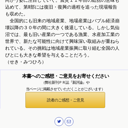
向かう姿に注目していく。震災１１年目の総括の意味も
込めて、第Ⅱ部には復旧・復興の過程を追った現場報告
も収めた。
全国的にも旧来の地域産業、地場産業はバブル経済崩
壊以降の３０年の間に大きく後退している。しかし気仙
沼では、最も旧い産業の一つである漁業、水産加工業の
世界で、新たな可能性に向けて興味深い取組みが重ねら
れている。その挑戦は地域産業振興に取り組む全国の人
びとにも大きな希望を与えることだろう。
（せき・みつひろ）
本書へのご感想・ご意見をお寄せください
（弊社新刊ＰＲ誌『新評論』や
当ページに掲載させていただくことがございます）
読者のご感想・ご意見