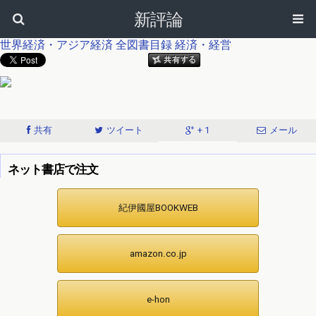
新評論
世界経済・アジア経済
全図書目録
経済・経営
共有
ツイート
+ 1
メール
ネット書店で注文
紀伊國屋BOOKWEB
amazon.co.jp
e-hon