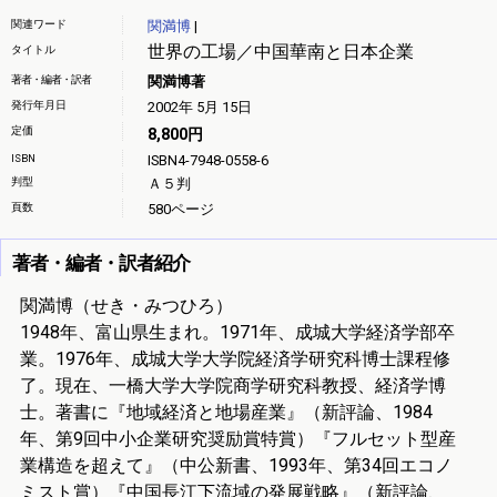
関連ワード
関満博
|
世界の工場／中国華南と日本企業
タイトル
著者・編者・訳者
関満博著
発行年月日
2002年 5月 15日
定価
8,800円
ISBN
ISBN4-7948-0558-6
判型
Ａ５判
頁数
580ページ
著者・編者・訳者紹介
関満博（せき・みつひろ）
1948年、富山県生まれ。1971年、成城大学経済学部卒
業。1976年、成城大学大学院経済学研究科博士課程修
了。現在、一橋大学大学院商学研究科教授、経済学博
士。著書に『地域経済と地場産業』（新評論、1984
年、第9回中小企業研究奨励賞特賞）『フルセット型産
業構造を超えて』（中公新書、1993年、第34回エコノ
ミスト賞）『中国長江下流域の発展戦略』（新評論、