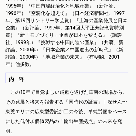
1995年）『中国市場経済化と地域産業』（新評論、
1996年）『空洞化を超えて』（日本経済新聞社、1997
年、第19回サントリー学芸賞）『上海の産業発展と日本
企業』（新評論、1997年、第14回大平正芳記念賞特別
賞）『新「モノづくり」企業が日本を変える』（講談
社、1999年）『挑戦する中国内陸の産業』（共著、新
評論、2000年）『日本企業／中国進出の新時代』（新
評論、2000年）『地域産業の未来』（有斐閣、2001
年）他多数。
内 容
この10年で目覚ましい飛躍を遂げた華南の現場から、
その発展と将来を報告する「同時代の証言」！深せん〜
東莞エリアの広東型委託加工の今後、単純労働をベース
にした低付加価値製品の「輸出生産拠点」の未来を究
明。