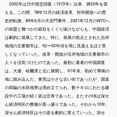
2002年は日中国交回復（1972年）以来、満30年を迎
える。この間、78年12月の経済改革、対外開放への歴
史的転換、89年6月の天安門事件、2001年12月のWTOへ
の加盟と幾つかの節目をくぐり抜けながらも、中国経済
は劇的に発展してきた。特に、発展の焦点とされた沿岸
地域の主要都市は、92〜93年頃を境に見違えるほど美
しくなっていった。改革・開放が沿岸地域の主要都市の
人々を活気づけたのであった。最初に著者の中国調査
は、大連、哈爾濱と北に展開し、91年末、初めて華南の
地に踏み込んだ。東莞は小さな古い街であったが、国道
の両脇の水田地帯は埋め立てられ、数十キロにわたる建
設中の工場が続く姿は圧巻であった。またその頃は深せ
ん経済特区の整備が真っ盛りであった。それから10年、
深せん経済特区はその姿を劇的に変えていった。深せ