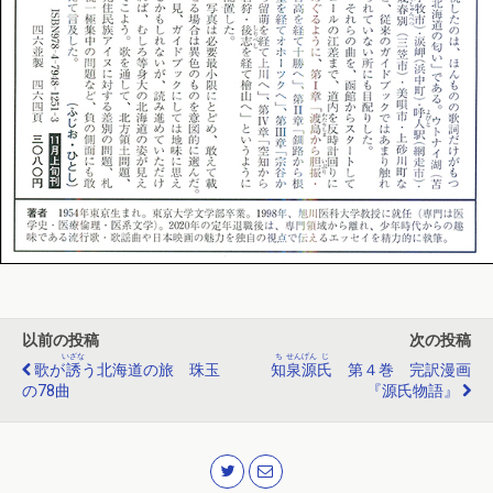
以前の投稿
次の投稿
いざな
ち
せん
げん
じ
歌が
誘
う北海道の旅 珠玉
知
泉
源
氏
第４巻 完訳漫画
の78曲
『源氏物語』