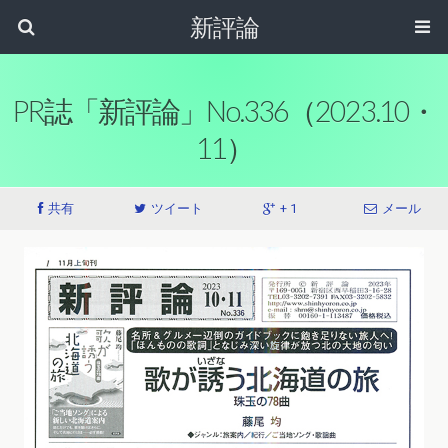
新評論
PR誌「新評論」No.336（2023.10・
11）
共有
ツイート
+ 1
メール