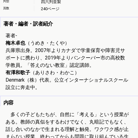
判型
四六判並製
頁数
240ページ
著者・編者・訳者紹介
著者-
梅木卓也
（うめき・たくや）
兵庫県出身。2007年よりカナダで学童保育や障害児サ
ポートに携わり、2019年よりバンクーバー市の高校数
学教員。「答えのない教室」認定講師。
有澤和歌子
（ありさわ・わかこ）
Denmark（株）代表。公立インターナショナルスクール
設立に奔走中。
内容
多くの子どもたちが、自然に「考える」という授業が
ある。教師の真似をするわけでなく、丸暗記でもなく、
話し合いのなかで生まれる理解と触発。ワクワク感が止
まらない授業、終わってからも問題に取り組んでいる生