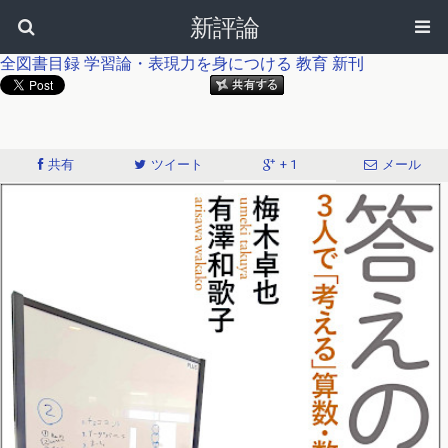
新評論
全図書目録
学習論・表現力を身につける
教育
新刊
共有
ツイート
+ 1
メール