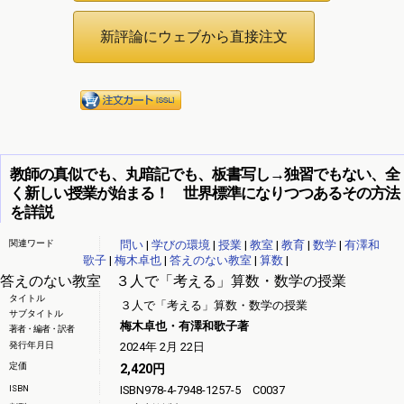
教師の真似でも、丸暗記でも、板書写し→独習でもない、全
く新しい授業が始まる！ 世界標準になりつつあるその方法
を詳説
関連ワード
問い
|
学びの環境
|
授業
|
教室
|
教育
|
数学
|
有澤和
歌子
|
梅木卓也
|
答えのない教室
|
算数
|
答えのない教室 ３人で「考える」算数・数学の授業
タイトル
３人で「考える」算数・数学の授業
サブタイトル
梅木卓也・有澤和歌子著
著者・編者・訳者
発行年月日
2024年 2月 22日
定価
2,420円
ISBN
ISBN978-4-7948-1257-5 C0037