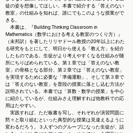
徒の姿を想像してほしい。本書で紹介する「答えのない
教室」の仕組みを知れば、誰にでもこのような授業がで
きる。
本書は、『Building Thinking Classroom in
Mathematics（数学における考える教室のつくり方）』
（未邦訳）を著したリリヤドール教授の20年以上にわた
る研究をもとにして、明日から使える「教え方」を紹介
したものである。生徒がより考えやすくなる仕組みが随
所にちりばめられている。第１章では「答えのない教
室」の骨格となる部分、第２章では「答えのない教室」
を実現するために必要な「準備運動」、そして第３章で
は「答えのない教室」を普段の授業に落とし込む方法が
説明されている。本書では「算数・数学の授業」を中心
に紹介しているが、仕組みさえ理解すれば他教科での応
用はたやすい。
実践すれば、ただ板書を写し、それぞれが演習問題に
黙々と取り組むといった典型的な授業は見違えるように
変わるだろう。３人ずつのグループになった生徒が、話