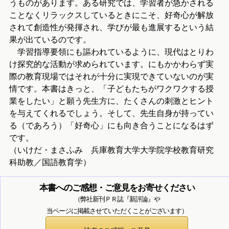
うものがあります。ある研究では、学習者が急かされる
ことなくリラックスしているときにこそ、好奇心が解放
されて創造性が発揮され、学びが最も進展するという結
果が出ているのです。
学習指導要領にも謳われているように、現代はとりわ
け探究的な活動が求められています。にもかかわらず実
際の教育現場ではそれが十分に実現できていないのが実
情です。本書はきっと、「子どもたちがワクワクする授
業をしたい」と願う先生方に、たくさんの刺激とヒント
を与えてくれるでしょう。そして、先生自身が持ってい
る（であろう）「好奇心」にも向き合うことになるはず
です。
（いけだ・まさふみ 兵庫教育大学大学院学校教育研究
科助教／国語教育学）
本書へのご感想・ご意見をお寄せください
（弊社新刊ＰＲ誌『新評論』や
当ページに掲載させていただくことがございます）