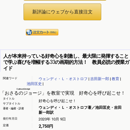
人が本来持っている好奇心を刺激し、最大限に発揮すること
で学ぶ喜びを増幅する33の画期的方法！ 教員必読の授業ガ
イド
関連ワード
ウェンディ・Ｌ・オストロフ
|
吉田新一郎
|
教育
|
池田匡史
|
CuriousGeorge
「
おさるのジョージ
」を教室で実現 好奇心を呼び起こせ！
タイトル
好奇心を呼び起こせ！
サブタイトル
ウェンディ・Ｌ・オストロフ著／池田匡史・吉田
著者・編者・訳者
新一郎訳
発行年月日
2020年 10月 9日
定価
2,750円