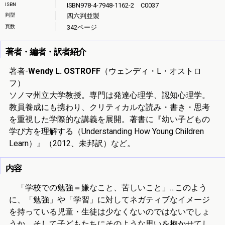
ISBN
ISBN978-4-7948-1162-2 C0037
判型
四六判並製
頁数
342ページ
著者・編者・訳者紹介
著者-
Wendy L. OSTROFF
（ウェンディ・L・オストロ
フ）
ソノマ州立大学教授。専門は発達心理学、認知心理学。
教員養成にも携わり、クリティカルな読み・書き・思考
を重視した学際的な講義を展開。著書に『幼い子どもの
学び方を理解する（Understanding How Young Children
Learn）』（2012、未邦訳）など。
内容
「学校での勉強＝嫌なこと、苦しいこと」…このよう
に、「勉強」や「学習」に対してネガティブなイメージ
を持っている児童・生徒は少なくないのではないでしょ
うか。そして子どもたちにそのような思いを抱かせてし