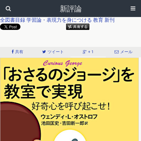
新評論
全図書目録
学習論・表現力を身につける
教育
新刊
共有
ツイート
+ 1
メール