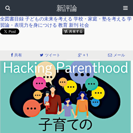
新評論
全図書目録
子どもの未来を考える
学校・家庭・塾を考える
学
習論・表現力を身につける
教育
新刊
社会
共有
ツイート
+ 1
メール