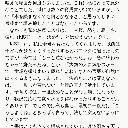
唱える場面が何度もありました。これは私にとって意外
なことでした。世には数々の育児書が出ていますが、つ
い「本を読まなくても何とかなるさ」と思ってしまい、
最後まで読み通したことはなかったからです。
なかでも私のお気に入りは、「空腹、怒り、寂しさ、
疲れ（KIST）」と「決めたことは変えない」です。
「KIST」は、私に余裕をもたらしてくれました。以前は
子どもがひどくぐずったりするとパニックに陥ったもの
ですが、今では「もっと遊びたかったよね、急に終わっ
ちゃって嫌だったね」とか、「大勢の人に気をつかっ
て、愛想を振りまいて疲れたよね」などの言葉が自然に
出てくるようになりました。「決めたことは変えない」
は、「一度しか言わない」と読み替えて活用していま
す。子育てでは、一度決めたことがなし崩しになった
り、状況に応じて変えざるを得なかったりすることがよ
くあります。でも今では私も妻も、最初に一度だけ「こ
うしようね」ときっぱり言って、決して変えないように
しています。
本書はとてもうまく構成されていて、具体例も充実し