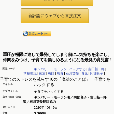
重圧が極限に達して爆発してしまう前に…気持ちを楽にし、
仲間をみつけ、子育てを楽しめるようになる最良の育児書！
関連ワード
キンバリー・モーラン
|
ハックする
|
吉田新一郎
|
学校環境
|
家族
|
教師
|
教育
|
石川英俊
|
育児
|
阿部良子
|
子育てのストレスを減らす10の「魔法のことば」 子育てを
ハックする
タイトル
サブタイトル
子育てをハックする
著者・編者・訳者
キンバリー・モーラン著／阿部良子・吉田新一郎
訳／石川英俊翻訳協力
発行年月日
2020年 10月 9日
定価
2,200円