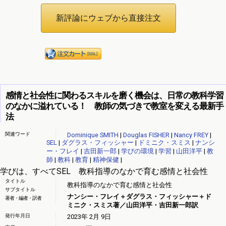
感情と社会性に関わるスキルを磨く機会は、日常の教科学習
のなかに溢れている！ 教師の気づきで教室を変える最新手
法
関連ワード
Dominique SMITH
|
Douglas FISHER
|
Nancy FREY
|
SEL
|
ダグラス・フィッシャー
|
ドミニク・スミス
|
ナンシ
ー・フレイ
|
吉田新一郎
|
学びの環境
|
学習
|
山田洋平
|
教
師
|
教科
|
教育
|
精神保健
|
学びは、すべてSEL 教科指導のなかで育む感情と社会性
タイトル
教科指導のなかで育む感情と社会性
サブタイトル
ナンシー・フレイ＋ダグラス・フィッシャー＋ド
著者・編者・訳者
ミニク・スミス著／山田洋平・吉田新一郎訳
発行年月日
2023年 2月 9日