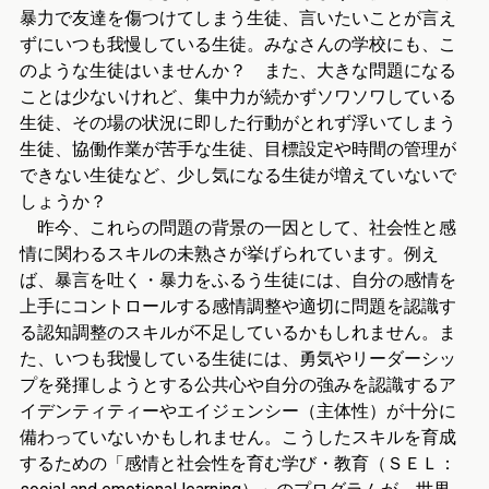
暴力で友達を傷つけてしまう生徒、言いたいことが言え
ずにいつも我慢している生徒。みなさんの学校にも、こ
のような生徒はいませんか？ また、大きな問題になる
ことは少ないけれど、集中力が続かずソワソワしている
生徒、その場の状況に即した行動がとれず浮いてしまう
生徒、協働作業が苦手な生徒、目標設定や時間の管理が
できない生徒など、少し気になる生徒が増えていないで
しょうか？
昨今、これらの問題の背景の一因として、社会性と感
情に関わるスキルの未熟さが挙げられています。例え
ば、暴言を吐く・暴力をふるう生徒には、自分の感情を
上手にコントロールする感情調整や適切に問題を認識す
る認知調整のスキルが不足しているかもしれません。ま
た、いつも我慢している生徒には、勇気やリーダーシッ
プを発揮しようとする公共心や自分の強みを認識するア
イデンティティーやエイジェンシー（主体性）が十分に
備わっていないかもしれません。こうしたスキルを育成
するための「感情と社会性を育む学び・教育（ＳＥＬ：