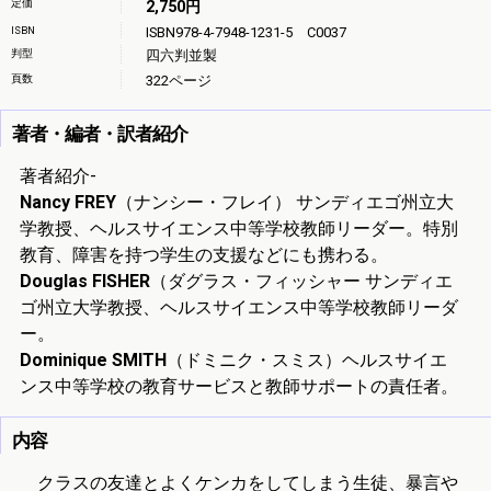
定価
2,750円
ISBN
ISBN978-4-7948-1231-5 C0037
判型
四六判並製
頁数
322ページ
著者・編者・訳者紹介
著者紹介-
Nancy FREY
（ナンシー・フレイ） サンディエゴ州立大
学教授、ヘルスサイエンス中等学校教師リーダー。特別
教育、障害を持つ学生の支援などにも携わる。
Douglas FISHER
（ダグラス・フィッシャー サンディエ
ゴ州立大学教授、ヘルスサイエンス中等学校教師リーダ
ー。
Dominique SMITH
（ドミニク・スミス）ヘルスサイエ
ンス中等学校の教育サービスと教師サポートの責任者。
内容
クラスの友達とよくケンカをしてしまう生徒、暴言や