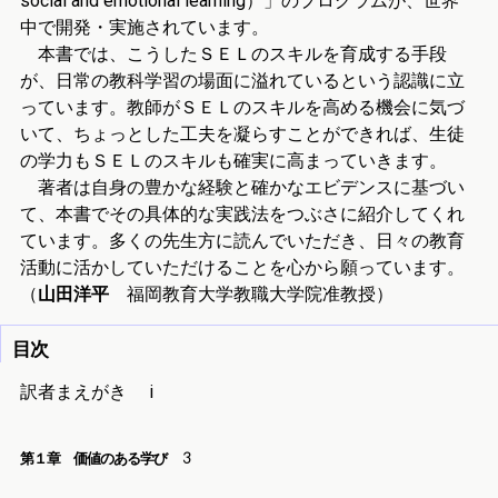
social and emotional learning）」のプログラムが、世界
中で開発・実施されています。
本書では、こうしたＳＥＬのスキルを育成する手段
が、日常の教科学習の場面に溢れているという認識に立
っています。教師がＳＥＬのスキルを高める機会に気づ
いて、ちょっとした工夫を凝らすことができれば、生徒
の学力もＳＥＬのスキルも確実に高まっていきます。
著者は自身の豊かな経験と確かなエビデンスに基づい
て、本書でその具体的な実践法をつぶさに紹介してくれ
ています。多くの先生方に読んでいただき、日々の教育
活動に活かしていただけることを心から願っています。
（
山田洋平
福岡教育大学教職大学院准教授）
目次
訳者まえがき
i
第１章 価値のある学び
3