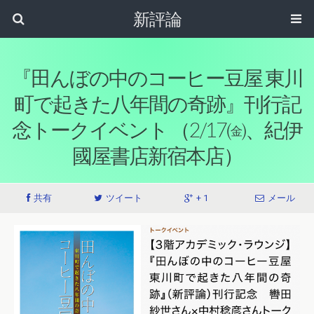
新評論
『田んぼの中のコーヒー豆屋 東川
町で起きた八年間の奇跡』刊行記
念トークイベント （2/17㈮、紀伊
國屋書店新宿本店）
共有
ツイート
+ 1
メール