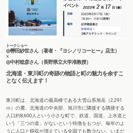
トークショー
◎轡田紗世さん（著者・『ヨシノリコーヒー』店主）
×
◎中村稔彦さん（長野県立大学准教授）
北海道・東川町の奇跡の物語と町の魅力を余すこ
となく伝えます！
東川町は、北海道の最高峰である大雪山系旭岳（2,291
ｍ）の麓、北海道の中央部、旭川市に隣接する隣接する
人口約8,600人という小さな町で、鉄道、国道、上水道と
いう「三つの道」がないという特徴をもつが、毎年のよ
うに人口と税収が増えている全国でも数少ない、いまだ