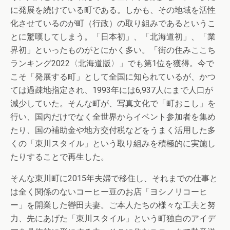
に発展を続けている町である。しかも、その地域を活性
化させているのが町（行政）の取り組みであるというこ
とに驚嘆してしまう。「日本初」、「北海道初」、「業
界初」といったものがとにかく多い。「街の住みここち
ランキング2022〈北海道版〉」でも第1位を獲得。今で
こそ「発展する町」として全国に知られているが、かつ
ては過疎地指定され、1993年には6,937人にまで人口が
減少していた。そんな町が、写真文化で「町おこし」を
行い、国内だけでなく全世界からイベント参加者を集め
たり、国の補助金や地方交付税などをうまく活用した多
くの「東川スタイル」という取り組みを積極的に実施し
たりすることで再生した。
そんな東川町に2015年夫婦で移住し、それまでの仕事と
は全く関係のないコーヒー豆のお店「ヨシノリコーヒ
ー」を開業した轡田夫妻。ご本人たちの様々な工夫と努
力、先にあげた「東川スタイル」という町独自のアイデ