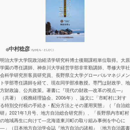
中村稔彦
◎
（なかむら・としひこ）
明治大学大学院政治経済学研究科博士後期課程単位取得。大原
学園の専任講師、神奈川大学経営学部非常勤講師、専修大学社
会科学研究所客員研究員、長野県立大学グローバルマネジメン
ト学部専任講師を経て、現在同学部准教授。専門は財政学、地
方財政論、公共政策。著書に『現代の財政―改革の視点―』
（共著）（税務経理協会、2006年）、論文に「市町村に対す
る特別交付税の手続き・配分方法とその運用実態」（『自治総
研』2021年1月号、地方自治総合研究所）、「長野県内市町村
の地域再生に向けて―北海道東川町の取り組み事例を中心に
―」（日本地方自治学会誌『地方自治の諸相』〈地方自治叢書