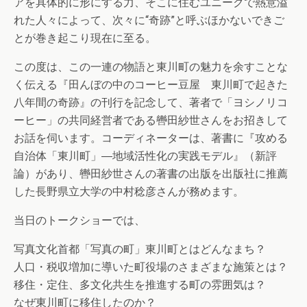
アを具体的に形にする力、そこに住むユニークで熱意溢
れた人々によって、次々に“奇跡”と呼ぶほかないできご
とが巻き起こり現在に至る。
この度は、この一連の物語と東川町の魅力を余すことな
く伝える『田んぼの中のコーヒー豆屋 東川町で起きた
八年間の奇跡』の刊行を記念して、著者で「ヨシノリコ
ーヒー」の共同経営者である轡田紗世さんをお招きして
お話を伺います。コーディネーターは、著書に『攻める
自治体「東川町」―地域活性化の実践モデル』（新評
論）があり、轡田紗世さんの著書の出版を出版社に推薦
した長野県立大学の中村稔彦さんが務めます。
当日のトークショーでは、
写真文化首都「写真の町」東川町とはどんなまち？
人口・税収増加に導いた町役場のさまざまな施策とは？
移住・定住、多文化共生を推進する町の雰囲気は？
なぜ東川町に移住したのか？