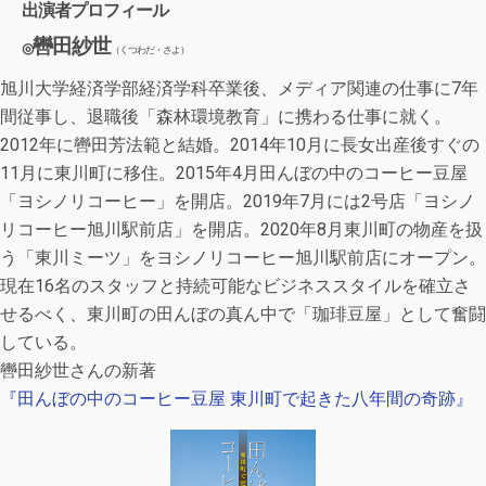
出演者プロフィール
轡田紗世
◎
（くつわだ・さよ）
旭川大学経済学部経済学科卒業後、メディア関連の仕事に7年
間従事し、退職後「森林環境教育」に携わる仕事に就く。
2012年に轡田芳法範と結婚。2014年10月に長女出産後すぐの
11月に東川町に移住。2015年4月田んぼの中のコーヒー豆屋
「ヨシノリコーヒー」を開店。2019年7月には2号店「ヨシノ
リコーヒー旭川駅前店」を開店。2020年8月東川町の物産を扱
う「東川ミーツ」をヨシノリコーヒー旭川駅前店にオープン。
現在16名のスタッフと持続可能なビジネススタイルを確立さ
せるべく、東川町の田んぼの真ん中で「珈琲豆屋」として奮闘
している。
轡田紗世さんの新著
『田んぼの中のコーヒー豆屋 東川町で起きた八年間の奇跡』