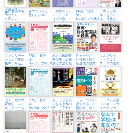
BOOK
STORE
3/20（金・
訪問看護師も
森のムッレと
一神教のラテ
PR誌「新評
「考える教
祝））
のがたり ご
悲しむ小鳥
ンアメリカ
論」
室」をつく
在宅の力
ユダヤ教・キ
No.352（2025.11）
る 授業はこ
リスト教・イ
こまで変えら
スラム教をめ
れる
ぐって
ファシリテー
PR誌「新評
地方財政調整
世界一やさし
マルグリッ
ション型生徒
論」
制度史 総額
い推薦・総合
ト・デュラ
指導 対話が
No.351（2025.9・
決定方法と配
型選抜の授業
ス その愛の
生みだす学び
10）
分方法
行方
の共同体
七十二候の保
PR誌「新評
ちょっと自慢
『ラーゴムが
ラーゴムが描
育物語 パイ
論」
できる京都の
描く社会』出
く社会 スウ
オニアキッズ
No.350（2025.7・
話 「平安京
版記念、鈴木
ェーデンの
が拓く持続可
8）
創生館」で知
賢志さんトー
「ちょうどよ
能な未来
る都
クイベント開
い」国づくり
催（横浜・ブ
ックス
Tangerina、
8/1㈮）