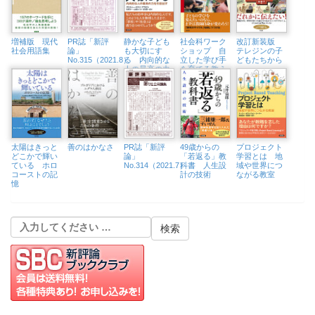
増補版 現代
PR誌「新評
静かな子ども
社会科ワーク
改訂新装版
社会用語集
論」
も大切にす
ショップ 自
テレジンの子
No.315（2021.8）
る 内向的な
立した学び手
どもたちから
人の最高の力
を育てる教え
を引き出す
方・学び方
太陽はきっと
善のはかなさ
PR誌「新評
49歳からの
プロジェクト
どこかで輝い
論」
「若返る」教
学習とは 地
ている ホロ
No.314（2021.7）
科書 人生設
域や世界につ
コーストの記
計の技術
ながる教室
憶