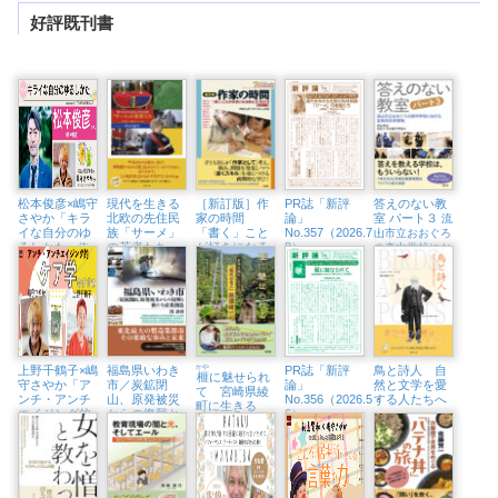
好評既刊書
松本俊彦×嶋守
現代を生きる
［新訂版］作
PR誌「新評
答えのない教
さやか「キラ
北欧の先住民
家の時間
論」
室 パート３
流
イな自分のゆ
族「サーメ」
「書く」こと
No.357（2026.7・
山市立おおぐろ
るしかた
の若者たち
が好きになる
8）
〜依
の森中学校にお
教え方・学び
存と回復から考
北極圏と二風谷
ける全教科改革
方【実践編】
えるこころをほ
をめぐる旅
戦略
」
どく処方箋〜
（東京中延・
隣町珈琲 9/18
㈮）
上野千鶴子×嶋
福島県いわき
かや
PR誌「新評
鳥と詩人 自
榧
に魅せられ
守さやか「ア
市／炭鉱閉
論」
然と文学を愛
て 宮崎県綾
ンチ・アンチ
山、原発被災
No.356（2026.5・
する人たちへ
町に生きる
エイジング的
からの復興と
6）
「現代の名
ケア学のすす
新たな産業創
工」熊須健一
め」（東京中
造
延・隣町珈琲
7/12㈰）