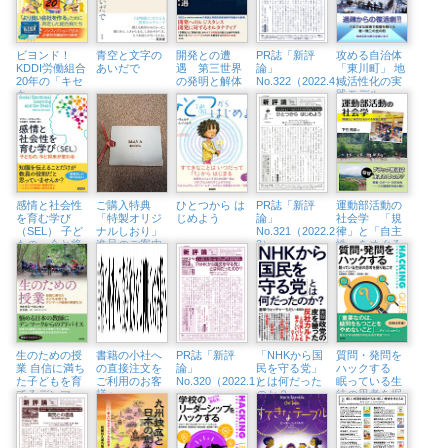
19:30〜、ジュ
原町・Readin’
ンク堂書店池
Writin’ BOOK
袋本店）
STORE）
ビヨンド！
青空と文字の
開発との遭
PR誌「新評
攻める自治体
KDDI労働組合
あいだで
遇 第三世界
論」
「東川町」 地
20年の「キセ
の発明と解体
No.322（2022.4）
域活性化の実
キ」
践モデル
感情と社会性
ご購入特典
ひとつから は
PR誌「新評
運動部活動の
を育む学び
「特製オリジ
じめよう
論」
社会学 「規
（SEL） 子ど
ナルしおり」
No.321（2022.2・
律」と「自主
もの、今と将
進呈のご案内
3）
性」をめぐる
来が変わる
言説と実践
生のための授
書籍の小社へ
PR誌「新評
「NHKから国
質問・発問を
業 自信に満ち
の直接注文を
論」
民を守る党」
ハックする
た子どもを育
ご利用のお客
No.320（2022.1）
とは何だった
眠っている生
てるデンマー
様へ
のか？
徒の思考を掘
ク最高の教師
り起こす
たち