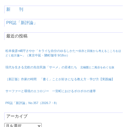
新 刊
PR誌「新評論」
最近の投稿
松本俊彦×嶋守さやか「キライな自分のゆるしかた
〜依存と回復から考えるこころをほ
」（東京中延・隣町珈琲 9/18㈮）
どく処方箋〜
現代を生きる北欧の先住民族「サーメ」の若者たち
北極圏と二風谷をめぐる旅
［新訂版］作家の時間 「書く」ことが好きになる教え方・学び方【実践編】
サーファーと環境のエコロジー 一宮町におけるボロボロの連帯
PR誌「新評論」No.357（2026.7・8）
アーカイブ
ア