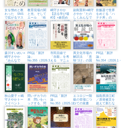
女を憎めと教
教育現場の闇
嶋守さやか
副島賢和×嶋守
炊飯器で世界
わった SNS
と光、そして
【語る学び場
さやか「たの
をめぐる「ハ
で拡がるマス
エール
#3】×倉田め
しくみんなで
テナ丼」の
「晴
キュリズムの
ばさん 「回復
考えよう！
旅
れ上がり」の教
大学教授が
闇
に殺されない
こころの居場
育は訪れるのか
「問い」を炊い
ために」（浅
所をつくる言
て世界を食べる
草・Readin’
葉の力」（東
Writin BOOK
京中延・隣町
STORE 6/19
珈琲 5/22㈮）
㈮）
森川すいめい×
PR誌「新評
市民目線で
異文化市場の
PR誌「新評
嶋守さやか
論」
「自殺」を考
解読法 「意
論」
『みんなで
No.355（2026.3・
える マニュ
味づけ」の国
No.354（2026.1・
「感じる」！
4）
アルでは寄り
際比較
2）
オープンダイ
添えない
アローグ』
（東京中延・
隣町珈琲
3/21（土））
秋山愛子 × 嶋
問いヂカラの
PR誌「新評
エコロジー階
福島県浪江町
守さやかトー
本 問いをハ
論」
級の登場につ
／原発被災を
クイベント
ックする、問
No.353（2025.12）
いての覚書
超えて新たな
【語る学び場
いで学びを開
「まち」をつ
#2】すなっく
く
くる
アイコ、秋山
愛子さんと
は？（浅草・
Readin’ Writin