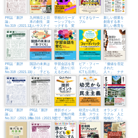
PR誌「新評
九州独立と日
学校のリーダ
すてきなテー
新しい授業を
論」
本の創生 楽
ーシップをハ
ブル
創造する本・
No.319（2021.12）
しいサステイ
ックする 変
新しい教育を
ナブルな社会
えるのはあな
考える本
をめざす
た
PR誌「新評
国語の未来は
学習会話を育
ピア・フィー
「価値を否定
論」
「本づく
む 誰かに伝
ドバック
された
No.318（2021.11）
り」 子ども
えるために
ICTも活用し
人々」 ナチ
の主体性と社
た生徒主体の
ス・ドイツの
会性を大切に
学び方
強制断種と
する授業と
「安楽死」
は？
PR誌「新評
PR誌「新評
挫折ポイン
幼児から民主
オランダ・ミ
論」
論」
ト 逆転の発
主義 スウェ
ラクル 人と
No.317（2021.10）
No.316（2021.9）
想で「無関
ーデンの保育
地域の「力」
心」と「やる
実践に学ぶ
を信じる高齢
気ゼロ」をな
者福祉
くす