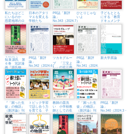
私たちはどこ
日本のアタリ
PR誌「新評
ひとりじゃな
子どもととも
にいるのか
マエを変える
論」
いよ
にする「教育
惑星地球のロ
学校たち
No.343（2024.7）
ドキュメンテ
ックダウンを
ーション」
知るためのレ
探究を深める
ッスン
保育実践
ち
せん
げん
じ
PR誌「新評
ツカキグルー
PR誌「新評
新大学原論
知
泉
源
氏
第
. .
論」
論」
プ 「
三宝
よ
６巻 完訳漫
No.342（2024.6）
No.341（2024.
し」の近江商
画『源氏物
５）
人
語』
『「困った生
トピック学習
教師の皿洗
『「困った生
PR誌「新評
徒」の物語』
で話し合う力
い 小学校教
徒」の物語』
論」
（新評論）刊
を育てる 子
師としての生
（新評論）刊
No.340（2024.3・
行記念！ 磯村
どもたちとつ
き方
行記念！磯村
4）
元信さんトー
くり上げた６
元信さんトー
クイベント
年間の軌跡
クイベント
（5/5㈰、八王
（4/21㈰、未
子市生涯学習
来屋書店日の
センター）
出店）