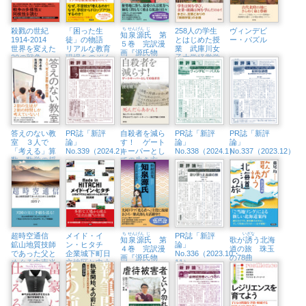
殺戮の世紀
「困った生
ち
せん
げん
じ
258人の学生
ヴィンデビ
知
泉
源
氏
第
1914-2014
徒」の物語
とはじめた授
ー・パズル
５巻 完訳漫
世界を変えた
リアルな教育
業 武庫川女
画『源氏物
20の戦争
現場をのぞく
子大学経営学
語』
部、テイクオ
フ
答えのない教
PR誌「新評
自殺者を減ら
PR誌「新評
PR誌「新評
室 ３人で
論」
す！ ゲート
論」
論」
「考える」算
No.339（2024.2）
キーパーとし
No.338（2024.1）
No.337（2023.12）
数・数学の授
ての生き方
業
超時空通信
メイド・イ
ち
せん
げん
じ
PR誌「新評
いざな
知
泉
源
氏
第
歌が
誘
う北海
鉱山地質技師
ン・ヒタチ
論」
４巻 完訳漫
道の旅 珠玉
であった父と
企業城下町日
No.336（2023.10・
画『源氏物
の78曲
めぐる中南米
立地区と中小
11）
語』
企業の未来