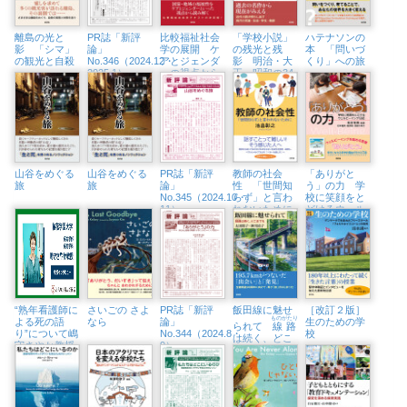
（3/23㈰）
離島の光と
PR誌「新評
比較福祉社会
「学校小説」
ハテナソンの
影 「シマ」
論」
学の展開 ケ
の残光と残
本 「問いづ
の観光と自殺
No.346（2024.12・
アとジェンダ
影 明治・大
くり」への旅
2025.1）
ーの視点から
正・昭和の34
編
山谷をめぐる
山谷をめぐる
PR誌「新評
教師の社会
「ありがと
旅
旅
論」
性 「世間知
う」の力 学
No.345（2024.10・
らず」と言わ
校に笑顔をと
11）
れないために
どけるウェル
ビーイング日
記
“熟年看護師に
さいごの さよ
PR誌「新評
飯田線に魅せ
［改訂２版］
ものがたり
よる死の語
なら
論」
生のための学
られて
線路
り”について嶋
No.344（2024.8・
校
は続く、どこ
守さやか教授
9）
までも
がインタビュ
ーに