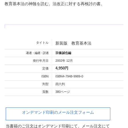
教育基本法の神髄を読む。法改正に対する再検討の書。
タイトル
新装版 教育基本法
著者・編者・訳者
宗像誠也編
発行年月日
2002年 12月
4,950円
定価
ISBN
ISBN4-7948-9989-0
判型
四六判
頁数
380ページ
オンデマンド印刷のメール注文フォーム
当書籍のご注文はオンデマンド印刷にて、メール注文にて