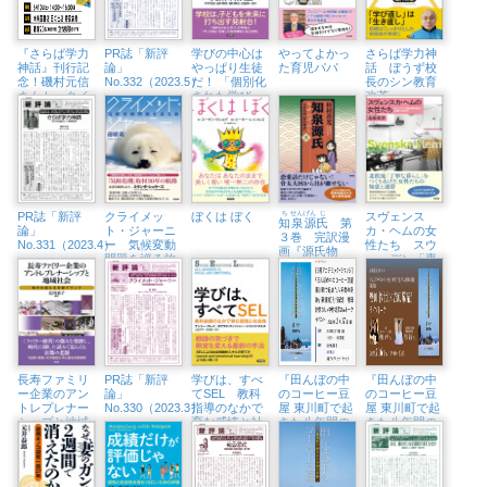
『さらば学力
PR誌「新評
学びの中心は
やってよかっ
さらば学力神
神話』刊行記
論」
やっぱり生徒
た育児パパ
話 ぼうず校
念！磯村元信
No.332（2023.5）
だ！ 「個別化
長のシン教育
さんトークイ
された学び」
改革
ベント （6/10
と「思考の習
㈯、未来屋書
慣」
店日の出店）
PR誌「新評
クライメッ
ぼくは ぼく
ち
せん
げん
じ
スヴェンス
知
泉
源
氏
第
論」
ト・ジャーニ
カ・ヘムの女
３巻 完訳漫
No.331（2023.4）
ー 気候変動
性たち スウ
画『源氏物
問題を巡る旅
ェーデン「専
語』
業主婦の時
代」の始まり
と終わり
長寿ファミリ
PR誌「新評
学びは、すべ
『田んぼの中
『田んぼの中
ー企業のアン
論」
てSEL 教科
のコーヒー豆
のコーヒー豆
トレプレナー
No.330（2023.3）
指導のなかで
屋 東川町で起
屋 東川町で起
シップと地域
育む感情と社
きた八年間の
きた八年間の
社会 時代を
会性
奇跡』刊行記
奇跡』刊行記
超える京都ブ
念トークイベ
念トークイベ
ランド
ント （2/17
ント （2/16
㈮、紀伊國屋
㈭、オンライ