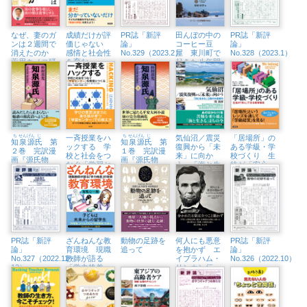
書店新宿本
ン＋誠品生活
店）
日本橋）
なぜ、妻のガ
成績だけが評
PR誌「新評
田んぼの中の
PR誌「新評
ンは２週間で
価じゃない
論」
コーヒー豆
論」
消えたのか
感情と社会性
No.329（2023.2）
屋 東川町で
No.328（2023.1）
薬用キノコ研
を育む
起きた八年間
究一筋27年
（SEL）ため
の奇跡
の評価
ち
せん
げん
じ
一斉授業をハ
ち
せん
げん
じ
気仙沼／震災
「居場所」の
知
泉
源
氏
第
知
泉
源
氏
第
ックする 学
復興から「未
ある学級・学
２巻 完訳漫
１巻 完訳漫
校と社会をつ
来」に向か
校づくり 生
画『源氏物
画『源氏物
なぐ「学習セ
う 「海と生
徒が「安心」
語』
語』
ンター」を教
きる」三陸の
できる教育環
室につくる
水産都市
境
PR誌「新評
ざんねんな教
動物の足跡を
何人にも悪意
PR誌「新評
論」
育環境 現職
追って
を抱かず エ
論」
No.327（2022.11・
教師が語る
イブラハム・
No.326（2022.10）
12）
「学力格差」
リンカン伝
の実態