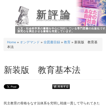
新評論
SHINHYORON PUBLISHING INC.
人文・社会科学系の書籍を中心に刊行している専門図書の出版社です
探究心を満足させる書籍を用意しています。
Home
»
オンデマンド
»
全図書目録
»
教育
» 新装版 教育基
本法
新装版 教育基本法
民主教育の骨格をなす法体系を究明し戦後一貫して守られてきた