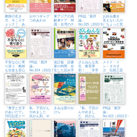
教師の生き
おやつギャグ
東アジアの高
PR誌「新評
お好み書き
方、今こそチ
つめあわせ
齢者ケア 韓
論」
見えない人の
ェック！ あ
国・台湾のチ
No.325（2022.9）
「ちょっと世
なたが変われ
ャレンジ
間話」
ば学校が変わ
る
不安な心に寄
PR誌「新評
改訂版 読書
ざんねんな先
メイド・イ
り添う 教師
論」
家の時間 自
生 教育界
ン・タカオ
も生徒も安心
No.324（2022.7・
立した読み手
初！ 「非常
カ 伝統工芸
できる学校づ
8）
を育てる教え
識な現場」を
と近代産業が
くり
方・学び方
大告白
織りなす富山
【実践編】
県高岡市
『青空と文字
私、子宮がん
きみは星のか
『私、子宮が
PR誌「新評
のあいだで』
やめました
けら
んやめまし
論」
刊行記念トー
抗がん剤、や
た 抗がん
No.323（2022.5・
クイベント
ってどうな
剤、やってど
6）
文明後の現代
る？
うなる？』刊
思想のために
行記念トーク
白石嘉治×堀
イベント
千晶 （7/23㈯
（6/18㈯、田