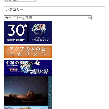
ー
カ
カテゴリー
イ
カ
ブ
テ
ゴ
リ
ー