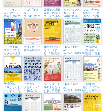
アイルランド
PR誌「新評
経済学と経済
答えのない教
なんで学校は
から東北へ
論」
政策 戦後日
室 パート２
変なの？ 教
周縁と漂着の
No.349（2025.5・
本、その歩み
流山市立おお
員の父に教育
詩学
6）
の価値を求め
ぐろの森中学
実習生の娘が
て
校での教育実
ストレートな
践
質問！
「上野千鶴子
増補２版 現
大学での学び
PR誌「新評
『大作物語』
先生とおひと
代社会用語集
をハックす
論」
（新評論）刊
りさまの介護
る 21世紀の
No.348（2025.3・
行記念！ 磯村
とジェンダー
アカデミック
4）
元信さんトー
について語ろ
スキル短期集
クイベント
う『比較福祉
中セミナー
（5/4㈰、八王
社会学の展
子市学園都市
開』から」紀
センター）
伊國屋書店新
宿本店でトー
クイベント開
催（6/21㈯）
大作物語
デマやフェイ
ジェンダー平
PR誌「新評
【増補改訂
「家がしんど
クをチェック
等のまちをつ
論」
版】ノンフォ
い」子どもた
する能力と
くる 東京都
No.347（2025.2）
ーマル教育の
ちを支える社
は？ 「ちだ
国立市の挑戦
可能性 リア
会的養護のリ
いさん&アル
ルな生活に根
アル
テイシアさ
ざす教育へ
ん」隆祥館書
店でトークイ
ベント開催