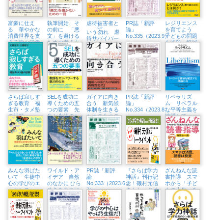
富豪に仕え
執筆開始、そ
虐待被害者と
PR誌「新評
レジリエンス
なか
る 華やかな
の前に 「悪
論」
を育てよう
いう
勿
れ 虐
消費世界を支
文」を避ける
No.335（2023.9）
子どもの問題
待サバイバー
える陰の労働
ための考え方
を予防・軽減
という生き方
者たち
するYOU CAN
DO IT!
さらば寂しす
SELを成功に
ガイアに向き
PR誌「新評
リベラリズ
ぎる教育 福
導くための五
合う 新気候
論」
ム リベラル
生市・タメ塾
つの要素 先
体制を生きる
No.334（2023.8）
な平等主義を
の記録
生と生徒のた
ための八つの
擁護して
めのアクティ
レクチャー
ビティー集
みんな羽ばた
ワイルド・ア
PR誌「新評
『さらば学力
ざんねんな読
いて 生徒中
イデア 自然
論」
神話』刊行記
書指導 スマ
心の学びのエ
のなかに ひら
No.333（2023.6・
念！磯村元信
ホから「子ど
ッセンス
めきをみつけ
7）
さんトークイ
もの人生」を
にいこう
ベント （7/1
守った物語
㈯、八王子市
生涯学習セン
ター）