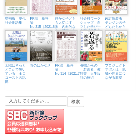
増補版 現代
PR誌「新評
静かな子ども
社会科ワーク
改訂新装版
社会用語集
論」
も大切にす
ショップ 自
テレジンの子
No.315（2021.8）
る 内向的な
立した学び手
どもたちから
人の最高の力
を育てる教え
を引き出す
方・学び方
太陽はきっと
善のはかなさ
PR誌「新評
49歳からの
プロジェクト
どこかで輝い
論」
「若返る」教
学習とは 地
ている ホロ
No.314（2021.7）
科書 人生設
域や世界につ
コーストの記
計の技術
ながる教室
憶