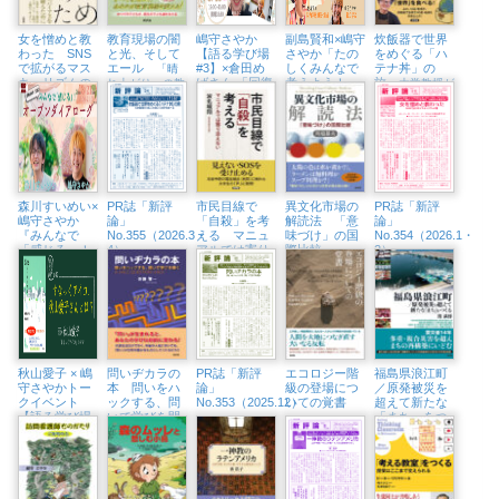
女を憎めと教
教育現場の闇
嶋守さやか
副島賢和×嶋守
炊飯器で世界
わった SNS
と光、そして
【語る学び場
さやか「たの
をめぐる「ハ
で拡がるマス
エール
#3】×倉田め
しくみんなで
テナ丼」の
「晴
キュリズムの
ばさん 「回復
考えよう！
旅
れ上がり」の教
大学教授が
闇
に殺されない
こころの居場
育は訪れるのか
「問い」を炊い
ために」（浅
所をつくる言
て世界を食べる
草・Readin’
葉の力」（東
Writin BOOK
京中延・隣町
STORE 6/19
珈琲 5/22㈮）
㈮）
森川すいめい×
PR誌「新評
市民目線で
異文化市場の
PR誌「新評
嶋守さやか
論」
「自殺」を考
解読法 「意
論」
『みんなで
No.355（2026.3・
える マニュ
味づけ」の国
No.354（2026.1・
「感じる」！
4）
アルでは寄り
際比較
2）
オープンダイ
添えない
アローグ』
（東京中延・
隣町珈琲
3/21（土））
秋山愛子 × 嶋
問いヂカラの
PR誌「新評
エコロジー階
福島県浪江町
守さやかトー
本 問いをハ
論」
級の登場につ
／原発被災を
クイベント
ックする、問
No.353（2025.12）
いての覚書
超えて新たな
【語る学び場
いで学びを開
「まち」をつ
#2】すなっく
く
くる
アイコ、秋山
愛子さんと
は？（浅草・
Readin’ Writin