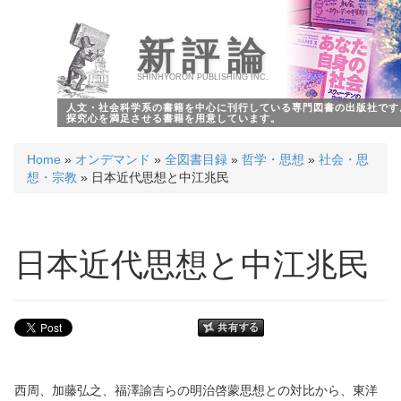
新評論
SHINHYORON PUBLISHING INC.
人文・社会科学系の書籍を中心に刊行している専門図書の出版社です
探究心を満足させる書籍を用意しています。
Home
»
オンデマンド
»
全図書目録
»
哲学・思想
»
社会・思
想・宗教
» 日本近代思想と中江兆民
日本近代思想と中江兆民
西周、加藤弘之、福澤諭吉らの明治啓蒙思想との対比から、東洋