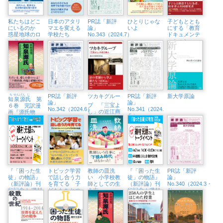
私たちはどこ
日本のアタリ
PR誌「新評
ひとりじゃな
子どもととも
にいるのか
マエを変える
論」
いよ
にする「教育
惑星地球のロ
学校たち
No.343（2024.7）
ドキュメンテ
ックダウンを
ーション」
知るためのレ
探究を深める
ッスン
保育実践
ち
せん
げん
じ
PR誌「新評
ツカキグルー
PR誌「新評
新大学原論
知
泉
源
氏
第
. .
論」
論」
プ 「
三宝
よ
６巻 完訳漫
No.342（2024.6）
No.341（2024.
し」の近江商
画『源氏物
５）
人
語』
『「困った生
トピック学習
教師の皿洗
『「困った生
PR誌「新評
徒」の物語』
で話し合う力
い 小学校教
徒」の物語』
論」
（新評論）刊
を育てる 子
師としての生
（新評論）刊
No.340（2024.3・
行記念！ 磯村
どもたちとつ
き方
行記念！磯村
4）
元信さんトー
くり上げた６
元信さんトー
クイベント
年間の軌跡
クイベント
（5/5㈰、八王
（4/21㈰、未
子市生涯学習
来屋書店日の
センター）
出店）