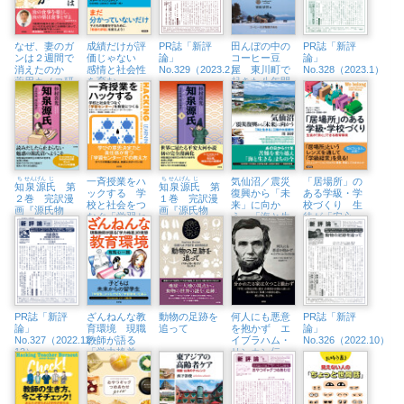
書店新宿本
ン＋誠品生活
店）
日本橋）
なぜ、妻のガ
成績だけが評
PR誌「新評
田んぼの中の
PR誌「新評
ンは２週間で
価じゃない
論」
コーヒー豆
論」
消えたのか
感情と社会性
No.329（2023.2）
屋 東川町で
No.328（2023.1）
薬用キノコ研
を育む
起きた八年間
究一筋27年
（SEL）ため
の奇跡
の評価
ち
せん
げん
じ
一斉授業をハ
ち
せん
げん
じ
気仙沼／震災
「居場所」の
知
泉
源
氏
第
知
泉
源
氏
第
ックする 学
復興から「未
ある学級・学
２巻 完訳漫
１巻 完訳漫
校と社会をつ
来」に向か
校づくり 生
画『源氏物
画『源氏物
なぐ「学習セ
う 「海と生
徒が「安心」
語』
語』
ンター」を教
きる」三陸の
できる教育環
室につくる
水産都市
境
PR誌「新評
ざんねんな教
動物の足跡を
何人にも悪意
PR誌「新評
論」
育環境 現職
追って
を抱かず エ
論」
No.327（2022.11・
教師が語る
イブラハム・
No.326（2022.10）
12）
「学力格差」
リンカン伝
の実態