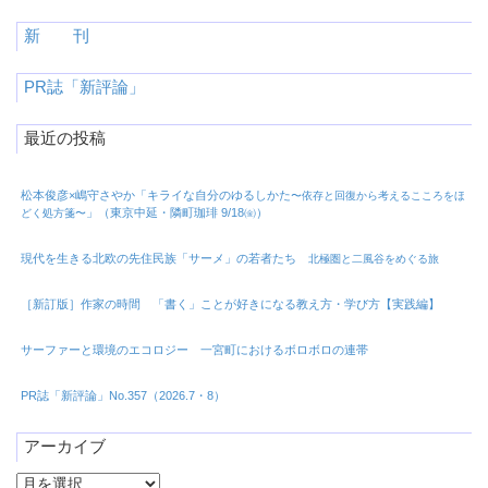
新 刊
PR誌「新評論」
最近の投稿
松本俊彦×嶋守さやか「キライな自分のゆるしかた
〜依存と回復から考えるこころをほ
」（東京中延・隣町珈琲 9/18㈮）
どく処方箋〜
現代を生きる北欧の先住民族「サーメ」の若者たち
北極圏と二風谷をめぐる旅
［新訂版］作家の時間 「書く」ことが好きになる教え方・学び方【実践編】
サーファーと環境のエコロジー 一宮町におけるボロボロの連帯
PR誌「新評論」No.357（2026.7・8）
アーカイブ
ア