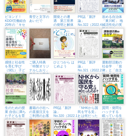
19:30〜、ジュ
原町・Readin’
ンク堂書店池
Writin’ BOOK
袋本店）
STORE）
ビヨンド！
青空と文字の
開発との遭
PR誌「新評
攻める自治体
KDDI労働組合
あいだで
遇 第三世界
論」
「東川町」 地
20年の「キセ
の発明と解体
No.322（2022.4）
域活性化の実
キ」
践モデル
感情と社会性
ご購入特典
ひとつから は
PR誌「新評
運動部活動の
を育む学び
「特製オリジ
じめよう
論」
社会学 「規
（SEL） 子ど
ナルしおり」
No.321（2022.2・
律」と「自主
もの、今と将
進呈のご案内
3）
性」をめぐる
来が変わる
言説と実践
生のための授
書籍の小社へ
PR誌「新評
「NHKから国
質問・発問を
業 自信に満ち
の直接注文を
論」
民を守る党」
ハックする
た子どもを育
ご利用のお客
No.320（2022.1）
とは何だった
眠っている生
てるデンマー
様へ
のか？
徒の思考を掘
ク最高の教師
り起こす
たち