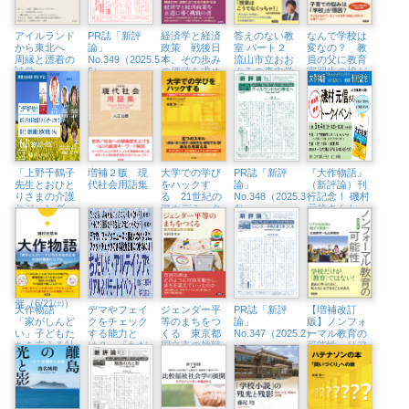
アイルランド
PR誌「新評
経済学と経済
答えのない教
なんで学校は
から東北へ
論」
政策 戦後日
室 パート２
変なの？ 教
周縁と漂着の
No.349（2025.5・
本、その歩み
流山市立おお
員の父に教育
詩学
6）
の価値を求め
ぐろの森中学
実習生の娘が
て
校での教育実
ストレートな
践
質問！
「上野千鶴子
増補２版 現
大学での学び
PR誌「新評
『大作物語』
先生とおひと
代社会用語集
をハックす
論」
（新評論）刊
りさまの介護
る 21世紀の
No.348（2025.3・
行記念！ 磯村
とジェンダー
アカデミック
4）
元信さんトー
について語ろ
スキル短期集
クイベント
う『比較福祉
中セミナー
（5/4㈰、八王
社会学の展
子市学園都市
開』から」紀
センター）
伊國屋書店新
宿本店でトー
クイベント開
催（6/21㈯）
大作物語
デマやフェイ
ジェンダー平
PR誌「新評
【増補改訂
「家がしんど
クをチェック
等のまちをつ
論」
版】ノンフォ
い」子どもた
する能力と
くる 東京都
No.347（2025.2）
ーマル教育の
ちを支える社
は？ 「ちだ
国立市の挑戦
可能性 リア
会的養護のリ
いさん&アル
ルな生活に根
アル
テイシアさ
ざす教育へ
ん」隆祥館書
店でトークイ
ベント開催