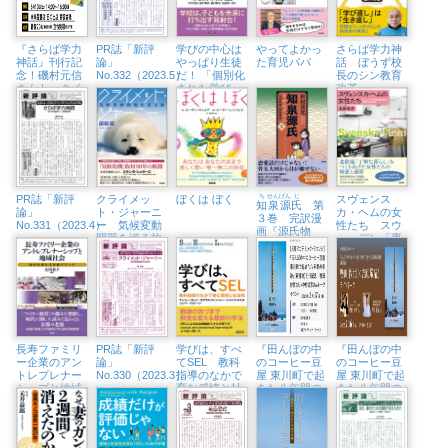
『さらば学力
PR誌「新評
学びの中心は
やってよかっ
さらば学力神
神話』刊行記
論」
やっぱり生徒
た育児パパ
話 ぼうず校
念！磯村元信
No.332（2023.5）
だ！ 「個別化
長のシン教育
さんトークイ
された学び」
改革
ベント （6/10
と「思考の習
㈯、未来屋書
慣」
店日の出店）
PR誌「新評
クライメッ
ぼくは ぼく
ち
せん
げん
じ
スヴェンス
知
泉
源
氏
第
論」
ト・ジャーニ
カ・ヘムの女
３巻 完訳漫
No.331（2023.4）
ー 気候変動
性たち スウ
画『源氏物
問題を巡る旅
ェーデン「専
語』
業主婦の時
代」の始まり
と終わり
長寿ファミリ
PR誌「新評
学びは、すべ
『田んぼの中
『田んぼの中
ー企業のアン
論」
てSEL 教科
のコーヒー豆
のコーヒー豆
トレプレナー
No.330（2023.3）
指導のなかで
屋 東川町で起
屋 東川町で起
シップと地域
育む感情と社
きた八年間の
きた八年間の
社会 時代を
会性
奇跡』刊行記
奇跡』刊行記
超える京都ブ
念トークイベ
念トークイベ
ランド
ント （2/17
ント （2/16
㈮、紀伊國屋
㈭、オンライ