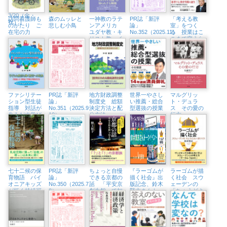
BOOK
STORE
3/20（金・
訪問看護師も
森のムッレと
一神教のラテ
PR誌「新評
「考える教
祝））
のがたり ご
悲しむ小鳥
ンアメリカ
論」
室」をつく
在宅の力
ユダヤ教・キ
No.352（2025.11）
る 授業はこ
リスト教・イ
こまで変えら
スラム教をめ
れる
ぐって
ファシリテー
PR誌「新評
地方財政調整
世界一やさし
マルグリッ
ション型生徒
論」
制度史 総額
い推薦・総合
ト・デュラ
指導 対話が
No.351（2025.9・
決定方法と配
型選抜の授業
ス その愛の
生みだす学び
10）
分方法
行方
の共同体
七十二候の保
PR誌「新評
ちょっと自慢
『ラーゴムが
ラーゴムが描
育物語 パイ
論」
できる京都の
描く社会』出
く社会 スウ
オニアキッズ
No.350（2025.7・
話 「平安京
版記念、鈴木
ェーデンの
が拓く持続可
8）
創生館」で知
賢志さんトー
「ちょうどよ
能な未来
る都
クイベント開
い」国づくり
催（横浜・ブ
ックス
Tangerina、
8/1㈮）