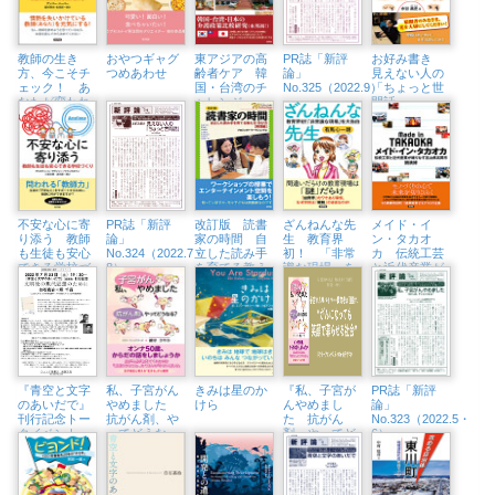
教師の生き
おやつギャグ
東アジアの高
PR誌「新評
お好み書き
方、今こそチ
つめあわせ
齢者ケア 韓
論」
見えない人の
ェック！ あ
国・台湾のチ
No.325（2022.9）
「ちょっと世
なたが変われ
ャレンジ
間話」
ば学校が変わ
る
不安な心に寄
PR誌「新評
改訂版 読書
ざんねんな先
メイド・イ
り添う 教師
論」
家の時間 自
生 教育界
ン・タカオ
も生徒も安心
No.324（2022.7・
立した読み手
初！ 「非常
カ 伝統工芸
できる学校づ
8）
を育てる教え
識な現場」を
と近代産業が
くり
方・学び方
大告白
織りなす富山
【実践編】
県高岡市
『青空と文字
私、子宮がん
きみは星のか
『私、子宮が
PR誌「新評
のあいだで』
やめました
けら
んやめまし
論」
刊行記念トー
抗がん剤、や
た 抗がん
No.323（2022.5・
クイベント
ってどうな
剤、やってど
6）
文明後の現代
る？
うなる？』刊
思想のために
行記念トーク
白石嘉治×堀
イベント
千晶 （7/23㈯
（6/18㈯、田