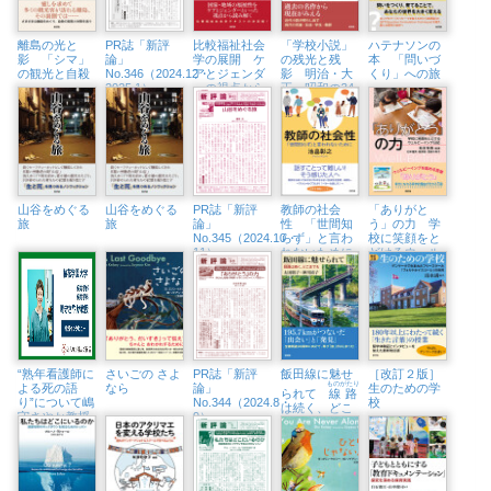
（3/23㈰）
離島の光と
PR誌「新評
比較福祉社会
「学校小説」
ハテナソンの
影 「シマ」
論」
学の展開 ケ
の残光と残
本 「問いづ
の観光と自殺
No.346（2024.12・
アとジェンダ
影 明治・大
くり」への旅
2025.1）
ーの視点から
正・昭和の34
編
山谷をめぐる
山谷をめぐる
PR誌「新評
教師の社会
「ありがと
旅
旅
論」
性 「世間知
う」の力 学
No.345（2024.10・
らず」と言わ
校に笑顔をと
11）
れないために
どけるウェル
ビーイング日
記
“熟年看護師に
さいごの さよ
PR誌「新評
飯田線に魅せ
［改訂２版］
ものがたり
よる死の語
なら
論」
生のための学
られて
線路
り”について嶋
No.344（2024.8・
校
は続く、どこ
守さやか教授
9）
までも
がインタビュ
ーに