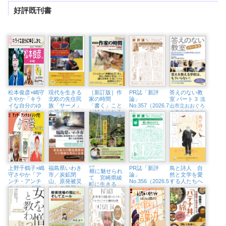
好評既刊書
松本俊彦×嶋守
現代を生きる
［新訂版］作
PR誌「新評
答えのない教
さやか「キラ
北欧の先住民
家の時間
論」
室 パート３
流
イな自分のゆ
族「サーメ」
「書く」こと
No.357（2026.7・
山市立おおぐろ
るしかた
の若者たち
が好きになる
8）
〜依
の森中学校にお
教え方・学び
存と回復から考
北極圏と二風谷
ける全教科改革
方【実践編】
えるこころをほ
をめぐる旅
戦略
」
どく処方箋〜
（東京中延・
隣町珈琲 9/18
㈮）
上野千鶴子×嶋
福島県いわき
かや
PR誌「新評
鳥と詩人 自
榧
に魅せられ
守さやか「ア
市／炭鉱閉
論」
然と文学を愛
て 宮崎県綾
ンチ・アンチ
山、原発被災
No.356（2026.5・
する人たちへ
町に生きる
エイジング的
からの復興と
6）
「現代の名
ケア学のすす
新たな産業創
工」熊須健一
め」（東京中
造
延・隣町珈琲
7/12㈰）