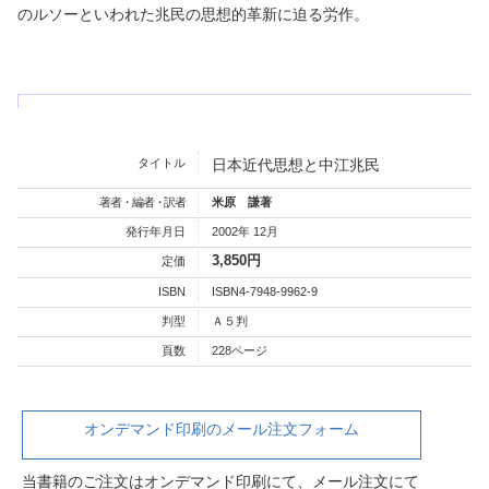
のルソーといわれた兆民の思想的革新に迫る労作。
タイトル
日本近代思想と中江兆民
著者・編者・訳者
米原 謙著
発行年月日
2002年 12月
3,850円
定価
ISBN
ISBN4-7948-9962-9
判型
Ａ５判
頁数
228ページ
オンデマンド印刷のメール注文フォーム
当書籍のご注文はオンデマンド印刷にて、メール注文にて