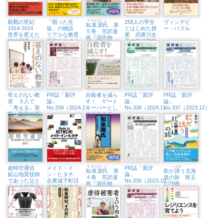
殺戮の世紀
「困った生
ち
せん
げん
じ
258人の学生
ヴィンデビ
知
泉
源
氏
第
1914-2014
徒」の物語
とはじめた授
ー・パズル
５巻 完訳漫
世界を変えた
リアルな教育
業 武庫川女
画『源氏物
20の戦争
現場をのぞく
子大学経営学
語』
部、テイクオ
フ
答えのない教
PR誌「新評
自殺者を減ら
PR誌「新評
PR誌「新評
室 ３人で
論」
す！ ゲート
論」
論」
「考える」算
No.339（2024.2）
キーパーとし
No.338（2024.1）
No.337（2023.12）
数・数学の授
ての生き方
業
超時空通信
メイド・イ
ち
せん
げん
じ
PR誌「新評
いざな
知
泉
源
氏
第
歌が
誘
う北海
鉱山地質技師
ン・ヒタチ
論」
４巻 完訳漫
道の旅 珠玉
であった父と
企業城下町日
No.336（2023.10・
画『源氏物
の78曲
めぐる中南米
立地区と中小
11）
語』
企業の未来