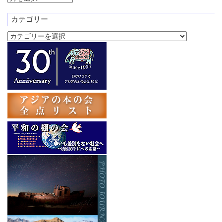
ー
カ
カテゴリー
イ
カ
ブ
テ
ゴ
リ
ー