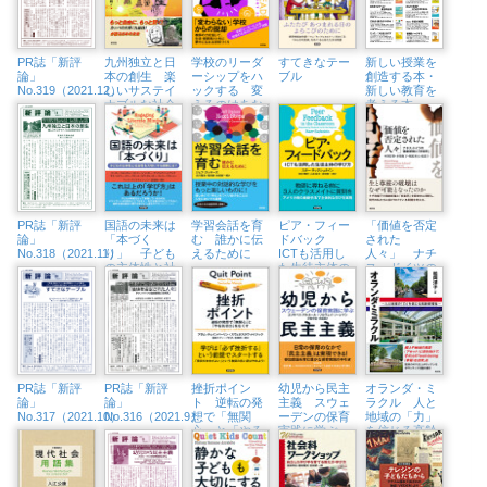
PR誌「新評
九州独立と日
学校のリーダ
すてきなテー
新しい授業を
論」
本の創生 楽
ーシップをハ
ブル
創造する本・
No.319（2021.12）
しいサステイ
ックする 変
新しい教育を
ナブルな社会
えるのはあな
考える本
をめざす
た
PR誌「新評
国語の未来は
学習会話を育
ピア・フィー
「価値を否定
論」
「本づく
む 誰かに伝
ドバック
された
No.318（2021.11）
り」 子ども
えるために
ICTも活用し
人々」 ナチ
の主体性と社
た生徒主体の
ス・ドイツの
会性を大切に
学び方
強制断種と
する授業と
「安楽死」
は？
PR誌「新評
PR誌「新評
挫折ポイン
幼児から民主
オランダ・ミ
論」
論」
ト 逆転の発
主義 スウェ
ラクル 人と
No.317（2021.10）
No.316（2021.9）
想で「無関
ーデンの保育
地域の「力」
心」と「やる
実践に学ぶ
を信じる高齢
気ゼロ」をな
者福祉
くす