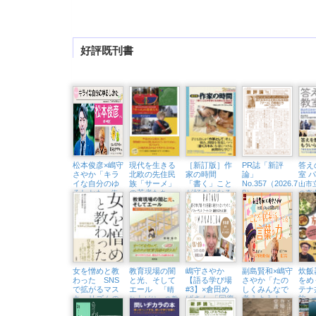
好評既刊書
松本俊彦×嶋守
現代を生きる
［新訂版］作
PR誌「新評
答え
さやか「キラ
北欧の先住民
家の時間
論」
室 
イな自分のゆ
族「サーメ」
「書く」こと
No.357（2026.7・
山市
るしかた
の若者たち
が好きになる
8）
〜依
の森
教え方・学び
存と回復から考
北極圏と二風谷
ける
方【実践編】
えるこころをほ
をめぐる旅
戦略
」
どく処方箋〜
（東京中延・
隣町珈琲 9/18
㈮）
女を憎めと教
教育現場の闇
嶋守さやか
副島賢和×嶋守
炊飯
わった SNS
と光、そして
【語る学び場
さやか「たの
をめ
で拡がるマス
エール
#3】×倉田め
しくみんなで
テナ
「晴
キュリズムの
ばさん 「回復
考えよう！
旅
れ上がり」の教
闇
に殺されない
こころの居場
育は訪れるのか
「問