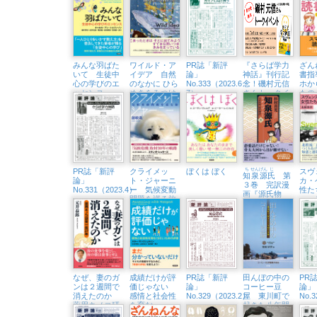
DO I
みんな羽ばた
ワイルド・ア
PR誌「新評
『さらば学力
ざん
いて 生徒中
イデア 自然
論」
神話』刊行記
書指
心の学びのエ
のなかに ひら
No.333（2023.6・
念！磯村元信
ホか
ッセンス
めきをみつけ
7）
さんトークイ
もの
にいこう
ベント （7/1
守っ
㈯、八王子市
生涯学習セン
ター）
PR誌「新評
クライメッ
ぼくは ぼく
ち
せん
げん
じ
スヴ
知
泉
源
氏
第
論」
ト・ジャーニ
カ・
３巻 完訳漫
No.331（2023.4）
ー 気候変動
性た
画『源氏物
問題を巡る旅
ェー
語』
業主
代」
と終
なぜ、妻のガ
成績だけが評
PR誌「新評
田んぼの中の
PR
ンは２週間で
価じゃない
論」
コーヒー豆
論」
消えたのか
感情と社会性
No.329（2023.2）
屋 東川町で
No.
薬用キノコ研
を育む
起きた八年間
究一筋27年
（SEL）ため
の奇跡