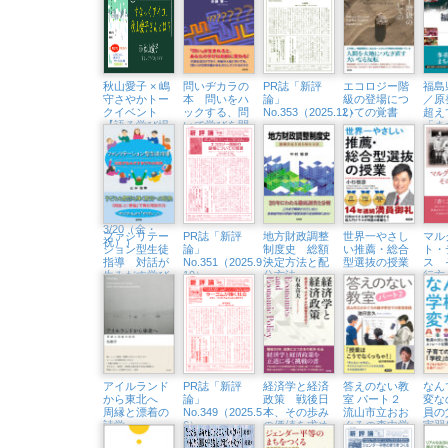
ために」（浅
所をつくる言
て世
草・Readin’
葉の力」（東
Writin BOOK
京中延・隣町
STORE 6/19
珈琲 5/22㈮）
㈮）
秋山愛子 × 嶋
問いヂカラの
PR誌「新評
エコロジー階
福島
守さやかトー
本 問いをハ
論」
級の登場につ
／原
クイベント
ックする、問
No.353（2025.12）
いての覚書
超え
【語る学び場
いで学びを開
「ま
#2】すなっく
く
くる
アイコ、秋山
愛子さんと
は？（浅草・
Readin’ Writin
BOOK
STORE
3/20（金・
ファシリテー
PR誌「新評
地方財政調整
世界一やさし
マル
祝））
ション型生徒
論」
制度史 総額
い推薦・総合
ト・
指導 対話が
No.351（2025.9・
決定方法と配
型選抜の授業
ス 
生みだす学び
10）
分方法
行方
の共同体
アイルランド
PR誌「新評
経済学と経済
答えのない教
なん
から東北へ
論」
政策 戦後日
室 パート２
変な
周縁と漂着の
No.349（2025.5・
本、その歩み
流山市立おお
員の
詩学
6）
の価値を求め
ぐろの森中学
実習
て
校での教育実
スト