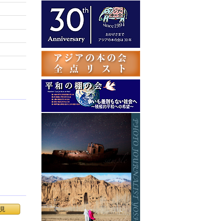
テ
ゴ
リ
ー
見