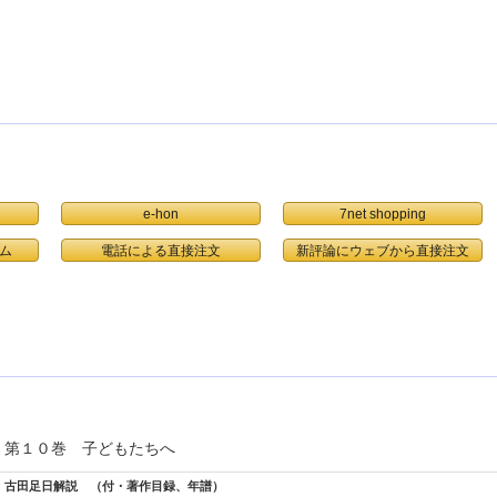
e-hon
7net shopping
ム
電話による直接注文
第１０巻 子どもたちへ
古田足日解説 （付・著作目録、年譜）