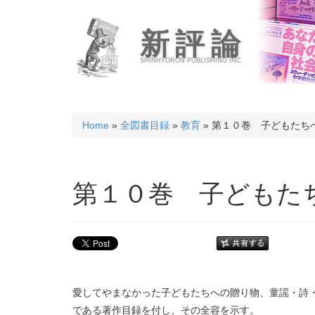
新評論
SHINHYORON PUBLISHING INC.
Home
»
全図書目録
»
教育
» 第１０巻 子どもたち
第１０巻 子どもた
愛してやまなかった子どもたちへの贈り物、童謡・詩
である著作目録を付し、その全容を示す。