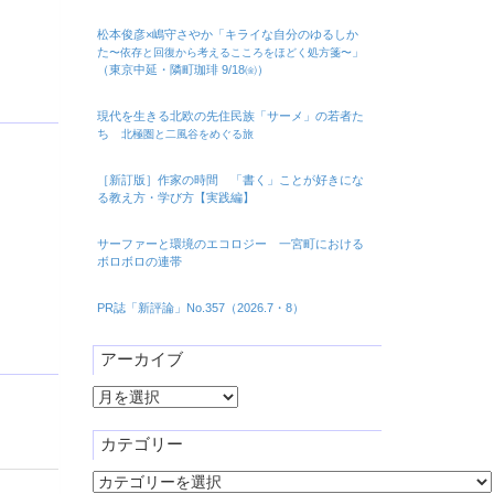
松本俊彦×嶋守さやか「キライな自分のゆるしか
た
」
〜依存と回復から考えるこころをほどく処方箋〜
（東京中延・隣町珈琲 9/18㈮）
現代を生きる北欧の先住民族「サーメ」の若者た
ち
北極圏と二風谷をめぐる旅
［新訂版］作家の時間 「書く」ことが好きにな
る教え方・学び方【実践編】
サーファーと環境のエコロジー 一宮町における
ボロボロの連帯
PR誌「新評論」No.357（2026.7・8）
アーカイブ
ア
ー
カ
カテゴリー
イ
カ
ブ