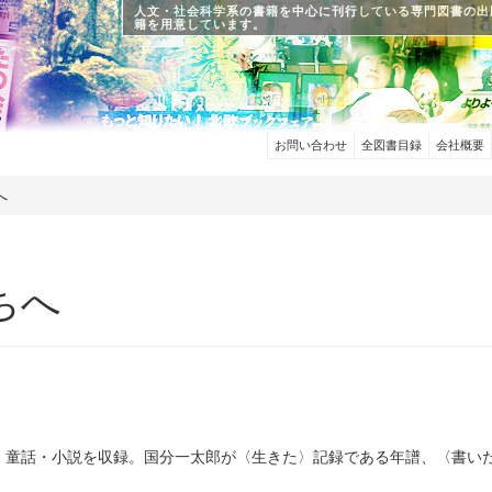
人文・社会科学系の書籍を中心に刊行している専門図書の出
籍を用意しています。
お問い合わせ
全図書目録
会社概要
へ
ちへ
・童話・小説を収録。国分一太郎が〈生きた〉記録である年譜、〈書い