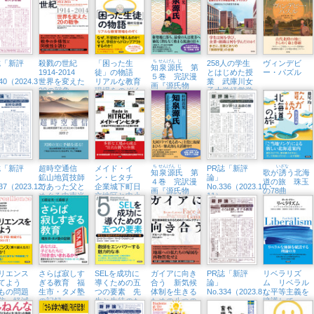
実践
誌「新評
殺戮の世紀
「困った生
ち
せん
げん
じ
258人の学生
ヴィンデビ
知
泉
源
氏
第
1914-2014
徒」の物語
とはじめた授
ー・パズル
５巻 完訳漫
340（2024.3・
世界を変えた
リアルな教育
業 武庫川女
画『源氏物
20の戦争
現場をのぞく
子大学経営学
語』
部、テイクオ
フ
誌「新評
超時空通信
メイド・イ
ち
せん
げん
じ
PR誌「新評
いざな
知
泉
源
氏
第
歌が
誘
う北海
鉱山地質技師
ン・ヒタチ
論」
４巻 完訳漫
道の旅 珠玉
337（2023.12）
であった父と
企業城下町日
No.336（2023.10・
画『源氏物
の78曲
めぐる中南米
立地区と中小
11）
語』
企業の未来
リエンス
さらば寂しす
SELを成功に
ガイアに向き
PR誌「新評
リベラリズ
育てよう
ぎる教育 福
導くための五
合う 新気候
論」
ム リベラル
もの問題
生市・タメ塾
つの要素 先
体制を生きる
No.334（2023.8）
な平等主義を
防・軽減
の記録
生と生徒のた
ための八つの
擁護して
OU CAN
めのアクティ
レクチャー