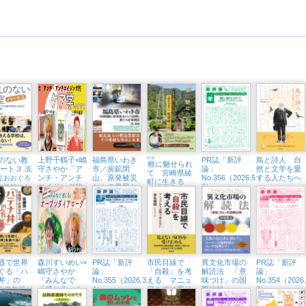
のない教
上野千鶴子×嶋
福島県いわき
かや
PR誌「新評
鳥と詩人 自
榧
に魅せられ
パート３
守さやか「ア
市／炭鉱閉
論」
然と文学を愛
流
て 宮崎県綾
ンチ・アンチ
山、原発被災
No.356（2026.5・
する人たちへ
立おおぐろ
町に生きる
エイジング的
からの復興と
6）
中学校にお
「現代の名
ケア学のすす
新たな産業創
全教科改革
工」熊須健一
め」（東京中
造
延・隣町珈琲
7/12㈰）
器で世界
森川すいめい×
PR誌「新評
市民目線で
異文化市場の
PR誌「新評
ぐる「ハ
嶋守さやか
論」
「自殺」を考
解読法 「意
論」
丼」の
『みんなで
No.355（2026.3・
える マニュ
味づけ」の国
No.354（2026
「感じる」！
4）
アルでは寄り
際比較
2）
大学教授が
オープンダイ
添えない
い」を炊い