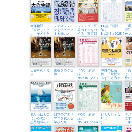
践
質問
大作物語
デマやフェイ
ジェンダー平
PR誌「新評
【増
「家がしんど
クをチェック
等のまちをつ
論」
版】
い」子どもた
する能力と
くる 東京都
No.347（2025.2）
ーマ
ちを支える社
は？ 「ちだ
国立市の挑戦
可能
会的養護のリ
いさん&アル
ルな
アル
テイシアさ
ざす
ん」隆祥館書
店でトークイ
ベント開催
（3/23㈰）
山谷をめぐる
山谷をめぐる
PR誌「新評
教師の社会
「あ
旅
旅
論」
性 「世間知
う」
No.345（2024.10・
らず」と言わ
校に
11）
れないために
どけ
ビー
記
私たちはどこ
日本のアタリ
PR誌「新評
ひとりじゃな
子ど
にいるのか
マエを変える
論」
いよ
にす
惑星地球のロ
学校たち
No.343（2024.7）
ドキ
ックダウンを
ー
知るためのレ
探究