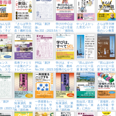
T!
ビティー集
ねんな読
『さらば学力
PR誌「新評
学びの中心は
やってよかっ
さらば学力神
導 スマ
神話』刊行記
論」
やっぱり生徒
た育児パパ
話 ぼうず校
ら「子ど
念！磯村元信
No.332（2023.5）
だ！ 「個別化
長のシン教育
人生」を
さんトークイ
された学び」
改革
た物語
ベント （6/10
と「思考の習
㈯、未来屋書
慣」
店日の出店）
ェンス
長寿ファミリ
PR誌「新評
学びは、すべ
『田んぼの中
『田んぼの中
ヘムの女
ー企業のアン
論」
てSEL 教科
のコーヒー豆
のコーヒー豆
ち スウ
トレプレナー
No.330（2023.3）
指導のなかで
屋 東川町で起
屋 東川町で起
デン「専
シップと地域
育む感情と社
きた八年間の
きた八年間の
婦の時
社会 時代を
会性
奇跡』刊行記
奇跡』刊行記
の始まり
超える京都ブ
念トークイベ
念トークイベ
わり
ランド
ント （2/17
ント （2/16
㈮、紀伊國屋
㈭、オンライ
書店新宿本
ン＋誠品生活
店）
日本橋）
誌「新評
ち
せん
げん
じ
一斉授業をハ
ち
せん
げん
じ
気仙沼／震災
「居場所」の
知
泉
源
氏
第
知
泉
源
氏
第
ックする 学
復興から「未
ある学級・学
２巻 完訳漫
１巻 完訳漫
328（2023.1）
校と社会をつ
来」に向か
校づくり 生
画『源氏物
画『源氏物
なぐ「学習セ
う 「海と生
徒が「安心」
語』
語』
ンター」を教
きる」三陸の
できる教育環