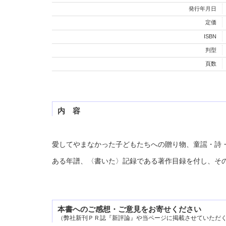
発行年月日
定価
ISBN
判型
頁数
内 容
愛してやまなかった子どもたちへの贈り物、童謡・詩
ある年譜、〈書いた〉記録である著作目録を付し、そ
本書へのご感想・ご意見をお寄せください
（弊社新刊ＰＲ誌『新評論』や当ページに掲載させていただ