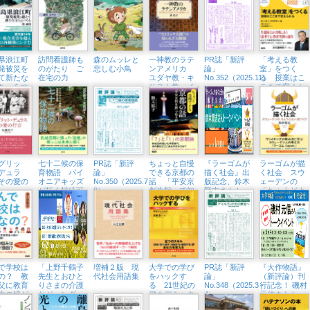
アローグ』
界を食べる
（東京中延・
隣町珈琲
3/21（土））
県浪江町
訪問看護師も
森のムッレと
一神教のラテ
PR誌「新評
「考える教
発被災を
のがたり ご
悲しむ小鳥
ンアメリカ
論」
室」をつく
て新たな
在宅の力
ユダヤ教・キ
No.352（2025.11）
る 授業はこ
ち」をつ
リスト教・イ
こまで変えら
スラム教をめ
れる
ぐって
グリッ
七十二候の保
PR誌「新評
ちょっと自慢
『ラーゴムが
ラーゴムが描
デュラ
育物語 パイ
論」
できる京都の
描く社会』出
く社会 スウ
その愛の
オニアキッズ
No.350（2025.7・
話 「平安京
版記念、鈴木
ェーデンの
が拓く持続可
8）
創生館」で知
賢志さんトー
「ちょうどよ
能な未来
る都
クイベント開
い」国づくり
催（横浜・ブ
ックス
Tangerina、
8/1㈮）
で学校は
「上野千鶴子
増補２版 現
大学での学び
PR誌「新評
『大作物語』
の？ 教
先生とおひと
代社会用語集
をハックす
論」
（新評論）刊
父に教育
りさまの介護
る 21世紀の
No.348（2025.3・
行記念！ 磯村
生の娘が
とジェンダー
アカデミック
4）
元信さんトー
レートな
について語ろ
スキル短期集
クイベント