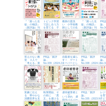
ッスン
保育
『「困った生
トピック学習
教師の皿洗
『「困った生
PR
徒」の物語』
で話し合う力
い 小学校教
徒」の物語』
論」
（新評論）刊
を育てる 子
師としての生
（新評論）刊
No.
行記念！ 磯村
どもたちとつ
き方
行記念！磯村
4）
元信さんトー
くり上げた６
元信さんトー
クイベント
年間の軌跡
クイベント
（5/5㈰、八王
（4/21㈰、未
子市生涯学習
来屋書店日の
センター）
出店）
答えのない教
PR誌「新評
自殺者を減ら
PR誌「新評
PR
室 ３人で
論」
す！ ゲート
論」
論」
「考える」算
No.339（2024.2）
キーパーとし
No.338（2024.1）
No.
数・数学の授
ての生き方
業
富豪に仕え
執筆開始、そ
虐待被害者と
PR誌「新評
レジ
なか
る 華やかな
の前に 「悪
論」
を
いう
勿
れ 虐
消費世界を支
文」を避ける
No.335（2023.9）
子ど
待サバイバー
える陰の労働
ための考え方
を予
という生き方
者たち
するY