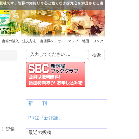
版社です。皆様の知的好奇心と飽くなき探究心を満足させる書
書籍の購入・注文方法
書店様へ
サイトマップ
地図
リンク
新 刊
PR誌「新評論」
た〉記録
最近の投稿