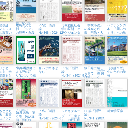
！
う『比較福祉
中セミナー
（5/4㈰、八王
社会学の展
子市学園都市
開』から」紀
センター）
伊國屋書店新
宿本店でトー
クイベント開
催（6/21㈯）
補改訂
離島の光と
PR誌「新評
比較福祉社会
「学校小説」
ハテナソンの
ノンフォ
影 「シマ」
論」
学の展開 ケ
の残光と残
本 「問いづ
ル教育の
の観光と自殺
No.346（2024.12・
アとジェンダ
影 明治・大
くり」への旅
性 リア
2025.1）
ーの視点から
正・昭和の34
生活に根
編
教育へ
りがと
“熟年看護師に
さいごの さよ
PR誌「新評
飯田線に魅せ
［改訂２版］
ものがたり
の力 学
よる死の語
なら
論」
生のための学
られて
線路
笑顔をと
り”について嶋
No.344（2024.8・
校
は続く、どこ
るウェル
守さやか教授
9）
までも
イング日
がインタビュ
ーに
もととも
ち
せん
げん
じ
PR誌「新評
ツカキグルー
PR誌「新評
新大学原論
知
泉
源
氏
第
. .
る「教育
論」
論」
プ 「
三宝
よ
６巻 完訳漫
ュメンテ
No.342（2024.6）
No.341（2024.
し」の近江商
画『源氏物
ション」
５）
人
語』
を深める