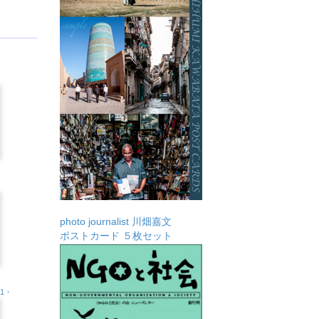
photo journalist 川畑嘉文
ポストカード ５枚セット
.1・