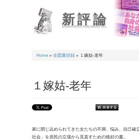
新評論
SHINHYORON PUBLISHING INC.
Home
»
全図書目録
» １嫁姑-老年
１嫁姑-老年
家に閉じ込められてきた女たちの不満、悩み、自己確
社会」を庶民の立場から見直すための格好の書。