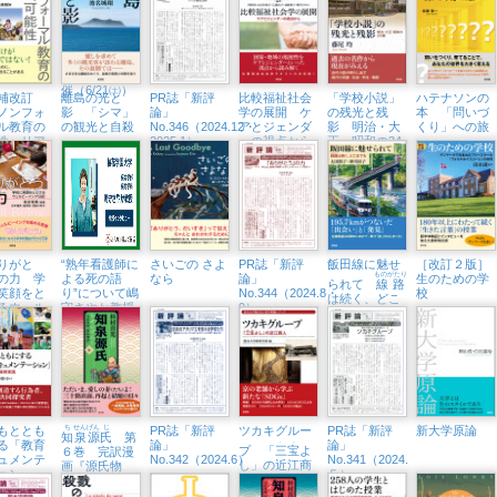
！
う『比較福祉
中セミナー
（5/4㈰、八王
社会学の展
子市学園都市
開』から」紀
センター）
伊國屋書店新
宿本店でトー
クイベント開
催（6/21㈯）
補改訂
離島の光と
PR誌「新評
比較福祉社会
「学校小説」
ハテナソンの
ノンフォ
影 「シマ」
論」
学の展開 ケ
の残光と残
本 「問いづ
ル教育の
の観光と自殺
No.346（2024.12・
アとジェンダ
影 明治・大
くり」への旅
性 リア
2025.1）
ーの視点から
正・昭和の34
生活に根
編
教育へ
りがと
“熟年看護師に
さいごの さよ
PR誌「新評
飯田線に魅せ
［改訂２版］
ものがたり
の力 学
よる死の語
なら
論」
生のための学
られて
線路
笑顔をと
り”について嶋
No.344（2024.8・
校
は続く、どこ
るウェル
守さやか教授
9）
までも
イング日
がインタビュ
ーに
もととも
ち
せん
げん
じ
PR誌「新評
ツカキグルー
PR誌「新評
新大学原論
知
泉
源
氏
第
. .
る「教育
論」
論」
プ 「
三宝
よ
６巻 完訳漫
ュメンテ
No.342（2024.6）
No.341（2024.
し」の近江商
画『源氏物
ション」
５）
人
語』
を深める