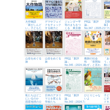
践
質問
大作物語
デマやフェイ
ジェンダー平
PR誌「新評
【増
「家がしんど
クをチェック
等のまちをつ
論」
版】
い」子どもた
する能力と
くる 東京都
No.347（2025.2）
ーマ
ちを支える社
は？ 「ちだ
国立市の挑戦
可能
会的養護のリ
いさん&アル
ルな
アル
テイシアさ
ざす
ん」隆祥館書
店でトークイ
ベント開催
（3/23㈰）
山谷をめぐる
山谷をめぐる
PR誌「新評
教師の社会
「あ
旅
旅
論」
性 「世間知
う」
No.345（2024.10・
らず」と言わ
校に
11）
れないために
どけ
ビー
記
私たちはどこ
日本のアタリ
PR誌「新評
ひとりじゃな
子ど
にいるのか
マエを変える
論」
いよ
にす
惑星地球のロ
学校たち
No.343（2024.7）
ドキ
ックダウンを
ー
知るためのレ
探究