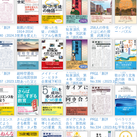
実践
誌「新評
殺戮の世紀
「困った生
ち
せん
げん
じ
258人の学生
ヴィンデビ
知
泉
源
氏
第
1914-2014
徒」の物語
とはじめた授
ー・パズル
５巻 完訳漫
340（2024.3・
世界を変えた
リアルな教育
業 武庫川女
画『源氏物
20の戦争
現場をのぞく
子大学経営学
語』
部、テイクオ
フ
誌「新評
超時空通信
メイド・イ
ち
せん
げん
じ
PR誌「新評
いざな
知
泉
源
氏
第
歌が
誘
う北海
鉱山地質技師
ン・ヒタチ
論」
４巻 完訳漫
道の旅 珠玉
337（2023.12）
であった父と
企業城下町日
No.336（2023.10・
画『源氏物
の78曲
めぐる中南米
立地区と中小
11）
語』
企業の未来
リエンス
さらば寂しす
SELを成功に
ガイアに向き
PR誌「新評
リベラリズ
育てよう
ぎる教育 福
導くための五
合う 新気候
論」
ム リベラル
もの問題
生市・タメ塾
つの要素 先
体制を生きる
No.334（2023.8）
な平等主義を
防・軽減
の記録
生と生徒のた
ための八つの
擁護して
OU CAN
めのアクティ
レクチャー