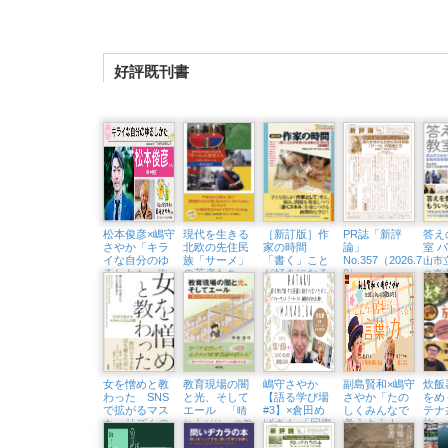
好評既刊書
松本俊彦×嶋守
現代を生きる
［新訂版］作
PR誌「新評
答え
さやか「キラ
北欧の先住民
家の時間
論」
室 
イな自分のゆ
族「サーメ」
「書く」こと
No.357（2026.7・
山市
るしかた
の若者たち
が好きになる
8）
〜依
の森
教え方・学び
存と回復から考
北極圏と二風谷
ける
方【実践編】
えるこころをほ
をめぐる旅
戦略
」
どく処方箋〜
（東京中延・
隣町珈琲 9/18
㈮）
女を憎めと教
教育現場の闇
嶋守さやか
副島賢和×嶋守
炊飯
わった SNS
と光、そして
【語る学び場
さやか「たの
をめ
で拡がるマス
エール
#3】×倉田め
しくみんなで
テナ
「晴
キュリズムの
ばさん 「回復
考えよう！
旅
れ上がり」の教
闇
に殺されない
こころの居場
育は訪れるのか
「問