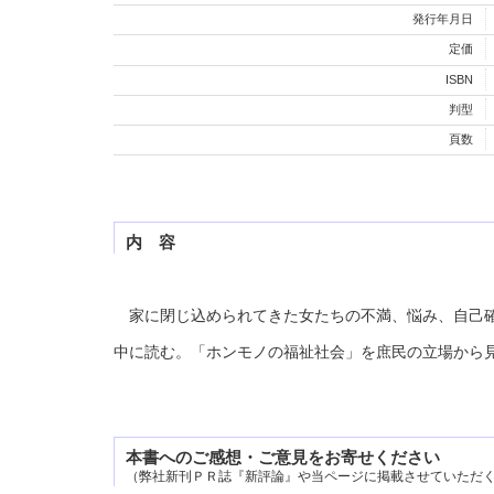
発行年月日
定価
ISBN
判型
頁数
内 容
家に閉じ込められてきた女たちの不満、悩み、自己確
中に読む。「ホンモノの福祉社会」を庶民の立場から
本書へのご感想・ご意見をお寄せください
（弊社新刊ＰＲ誌『新評論』や当ページに掲載させていただ