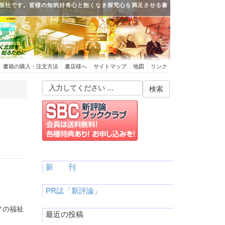
版社です。皆様の知的好奇心と飽くなき探究心を満足させる書
書籍の購入・注文方法
書店様へ
サイトマップ
地図
リンク
新 刊
PR誌「新評論」
ノの福祉
最近の投稿