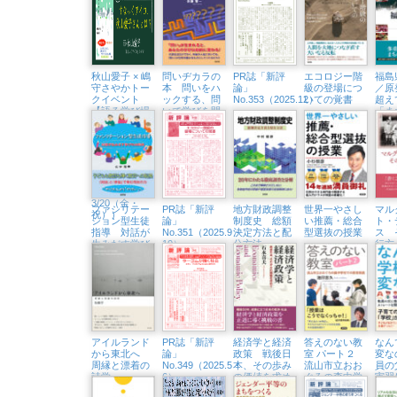
ために」（浅
所をつくる言
て世
草・Readin’
葉の力」（東
Writin BOOK
京中延・隣町
STORE 6/19
珈琲 5/22㈮）
㈮）
秋山愛子 × 嶋
問いヂカラの
PR誌「新評
エコロジー階
福島
守さやかトー
本 問いをハ
論」
級の登場につ
／原
クイベント
ックする、問
No.353（2025.12）
いての覚書
超え
【語る学び場
いで学びを開
「ま
#2】すなっく
く
くる
アイコ、秋山
愛子さんと
は？（浅草・
Readin’ Writin
BOOK
STORE
3/20（金・
ファシリテー
PR誌「新評
地方財政調整
世界一やさし
マル
祝））
ション型生徒
論」
制度史 総額
い推薦・総合
ト・
指導 対話が
No.351（2025.9・
決定方法と配
型選抜の授業
ス 
生みだす学び
10）
分方法
行方
の共同体
アイルランド
PR誌「新評
経済学と経済
答えのない教
なん
から東北へ
論」
政策 戦後日
室 パート２
変な
周縁と漂着の
No.349（2025.5・
本、その歩み
流山市立おお
員の
詩学
6）
の価値を求め
ぐろの森中学
実習
て
校での教育実
スト