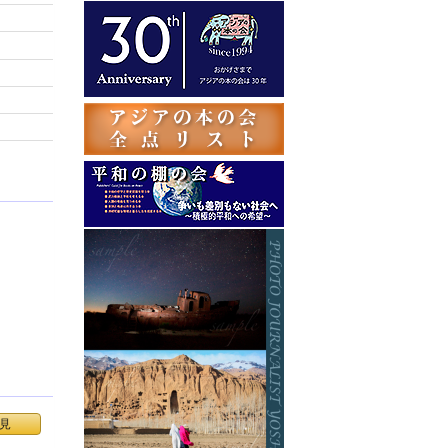
テ
ゴ
リ
ー
見