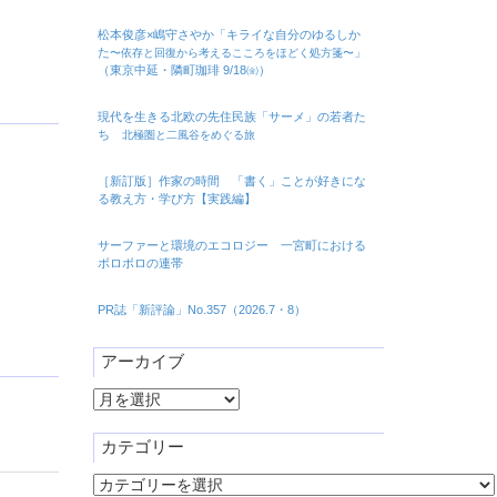
松本俊彦×嶋守さやか「キライな自分のゆるしか
た
」
〜依存と回復から考えるこころをほどく処方箋〜
（東京中延・隣町珈琲 9/18㈮）
現代を生きる北欧の先住民族「サーメ」の若者た
ち
北極圏と二風谷をめぐる旅
［新訂版］作家の時間 「書く」ことが好きにな
る教え方・学び方【実践編】
サーファーと環境のエコロジー 一宮町における
ボロボロの連帯
PR誌「新評論」No.357（2026.7・8）
アーカイブ
ア
ー
カ
カテゴリー
イ
カ
ブ