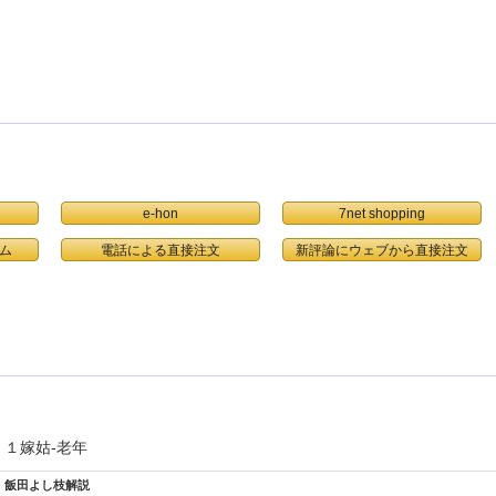
e-hon
7net shopping
ム
電話による直接注文
１嫁姑-老年
飯田よし枝解説