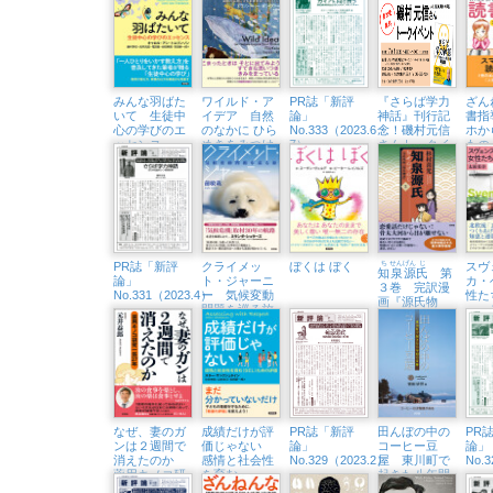
DO I
みんな羽ばた
ワイルド・ア
PR誌「新評
『さらば学力
ざん
いて 生徒中
イデア 自然
論」
神話』刊行記
書指
心の学びのエ
のなかに ひら
No.333（2023.6・
念！磯村元信
ホか
ッセンス
めきをみつけ
7）
さんトークイ
もの
にいこう
ベント （7/1
守っ
㈯、八王子市
生涯学習セン
ター）
PR誌「新評
クライメッ
ぼくは ぼく
ち
せん
げん
じ
スヴ
知
泉
源
氏
第
論」
ト・ジャーニ
カ・
３巻 完訳漫
No.331（2023.4）
ー 気候変動
性た
画『源氏物
問題を巡る旅
ェー
語』
業主
代」
と終
なぜ、妻のガ
成績だけが評
PR誌「新評
田んぼの中の
PR
ンは２週間で
価じゃない
論」
コーヒー豆
論」
消えたのか
感情と社会性
No.329（2023.2）
屋 東川町で
No.
薬用キノコ研
を育む
起きた八年間
究一筋27年
（SEL）ため
の奇跡