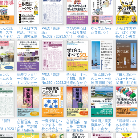
T!
ビティー集
ねんな読
『さらば学力
PR誌「新評
学びの中心は
やってよかっ
さらば学力神
導 スマ
神話』刊行記
論」
やっぱり生徒
た育児パパ
話 ぼうず校
ら「子ど
念！磯村元信
No.332（2023.5）
だ！ 「個別化
長のシン教育
人生」を
さんトークイ
された学び」
改革
た物語
ベント （6/10
と「思考の習
㈯、未来屋書
慣」
店日の出店）
ェンス
長寿ファミリ
PR誌「新評
学びは、すべ
『田んぼの中
『田んぼの中
ヘムの女
ー企業のアン
論」
てSEL 教科
のコーヒー豆
のコーヒー豆
ち スウ
トレプレナー
No.330（2023.3）
指導のなかで
屋 東川町で起
屋 東川町で起
デン「専
シップと地域
育む感情と社
きた八年間の
きた八年間の
婦の時
社会 時代を
会性
奇跡』刊行記
奇跡』刊行記
の始まり
超える京都ブ
念トークイベ
念トークイベ
わり
ランド
ント （2/17
ント （2/16
㈮、紀伊國屋
㈭、オンライ
書店新宿本
ン＋誠品生活
店）
日本橋）
誌「新評
ち
せん
げん
じ
一斉授業をハ
ち
せん
げん
じ
気仙沼／震災
「居場所」の
知
泉
源
氏
第
知
泉
源
氏
第
ックする 学
復興から「未
ある学級・学
２巻 完訳漫
１巻 完訳漫
328（2023.1）
校と社会をつ
来」に向か
校づくり 生
画『源氏物
画『源氏物
なぐ「学習セ
う 「海と生
徒が「安心」
語』
語』
ンター」を教
きる」三陸の
できる教育環