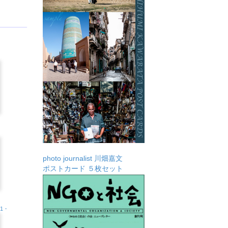
photo journalist 川畑嘉文
ポストカード ５枚セット
.1・