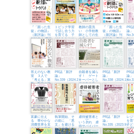
ッスン
保育
『「困った生
トピック学習
教師の皿洗
『「困った生
PR
徒」の物語』
で話し合う力
い 小学校教
徒」の物語』
論」
（新評論）刊
を育てる 子
師としての生
（新評論）刊
No.
行記念！ 磯村
どもたちとつ
き方
行記念！磯村
4）
元信さんトー
くり上げた６
元信さんトー
クイベント
年間の軌跡
クイベント
（5/5㈰、八王
（4/21㈰、未
子市生涯学習
来屋書店日の
センター）
出店）
答えのない教
PR誌「新評
自殺者を減ら
PR誌「新評
PR
室 ３人で
論」
す！ ゲート
論」
論」
「考える」算
No.339（2024.2）
キーパーとし
No.338（2024.1）
No.
数・数学の授
ての生き方
業
富豪に仕え
執筆開始、そ
虐待被害者と
PR誌「新評
レジ
なか
る 華やかな
の前に 「悪
論」
を
いう
勿
れ 虐
消費世界を支
文」を避ける
No.335（2023.9）
子ど
待サバイバー
える陰の労働
ための考え方
を予
という生き方
者たち
するY