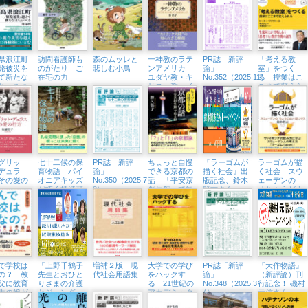
アローグ』
界を食べる
（東京中延・
隣町珈琲
3/21（土））
県浪江町
訪問看護師も
森のムッレと
一神教のラテ
PR誌「新評
「考える教
発被災を
のがたり ご
悲しむ小鳥
ンアメリカ
論」
室」をつく
て新たな
在宅の力
ユダヤ教・キ
No.352（2025.11）
る 授業はこ
ち」をつ
リスト教・イ
こまで変えら
スラム教をめ
れる
ぐって
グリッ
七十二候の保
PR誌「新評
ちょっと自慢
『ラーゴムが
ラーゴムが描
デュラ
育物語 パイ
論」
できる京都の
描く社会』出
く社会 スウ
その愛の
オニアキッズ
No.350（2025.7・
話 「平安京
版記念、鈴木
ェーデンの
が拓く持続可
8）
創生館」で知
賢志さんトー
「ちょうどよ
能な未来
る都
クイベント開
い」国づくり
催（横浜・ブ
ックス
Tangerina、
8/1㈮）
で学校は
「上野千鶴子
増補２版 現
大学での学び
PR誌「新評
『大作物語』
の？ 教
先生とおひと
代社会用語集
をハックす
論」
（新評論）刊
父に教育
りさまの介護
る 21世紀の
No.348（2025.3・
行記念！ 磯村
生の娘が
とジェンダー
アカデミック
4）
元信さんトー
レートな
について語ろ
スキル短期集
クイベント