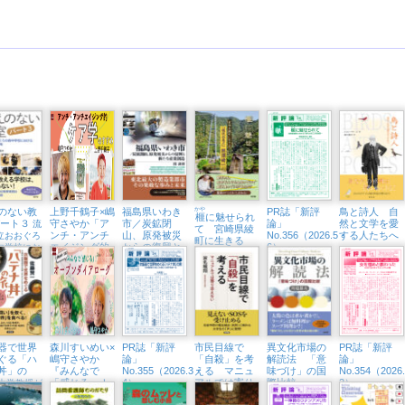
のない教
上野千鶴子×嶋
福島県いわき
かや
PR誌「新評
鳥と詩人 自
榧
に魅せられ
パート３
守さやか「ア
市／炭鉱閉
論」
然と文学を愛
流
て 宮崎県綾
ンチ・アンチ
山、原発被災
No.356（2026.5・
する人たちへ
立おおぐろ
町に生きる
エイジング的
からの復興と
6）
中学校にお
「現代の名
ケア学のすす
新たな産業創
全教科改革
工」熊須健一
め」（東京中
造
延・隣町珈琲
7/12㈰）
器で世界
森川すいめい×
PR誌「新評
市民目線で
異文化市場の
PR誌「新評
ぐる「ハ
嶋守さやか
論」
「自殺」を考
解読法 「意
論」
丼」の
『みんなで
No.355（2026.3・
える マニュ
味づけ」の国
No.354（2026
「感じる」！
4）
アルでは寄り
際比較
2）
大学教授が
オープンダイ
添えない
い」を炊い