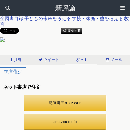
新評論
全図書目録
子どもの未来を考える
学校・家庭・塾を考える
教
育
共有
ツイート
+ 1
メール
在庫僅少
ネット書店で注文
紀伊國屋BOOKWEB
amazon.co.jp