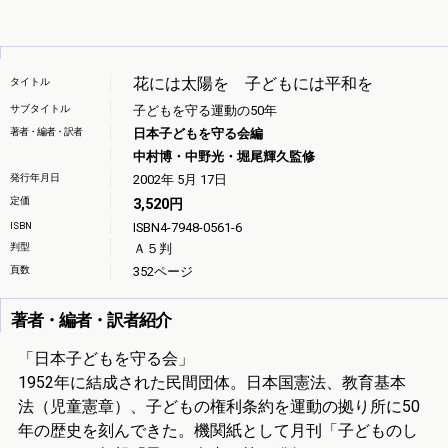
花には太陽を 子どもには平和を
タイトル
サブタイトル
子どもを守る運動の50年
著者・編者・訳者
日本子どもを守る会編
中村博・中野光・堀尾輝久監修
発行年月日
2002年 5月 17日
定価
3,520円
ISBN
ISBN4-7948-0561-6
判型
Ａ５判
頁数
352ページ
著者・編者・訳者紹介
「日本子どもを守る会」
1952年に結成された民間団体。日本国憲法、教育基本
法（児童憲章）、子どもの権利条約を運動の拠り所に50
年の歴史を刻んできた。機関紙として月刊「子どものし