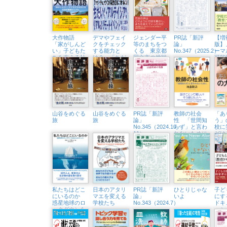
大作物語
デマやフェイ
ジェンダー平
PR誌「新評
【増
「家がしんど
クをチェック
等のまちをつ
論」
版】
い」子どもた
する能力と
くる 東京都
No.347（2025.2）
ーマ
ちを支える社
は？ 「ちだ
国立市の挑戦
可能
会的養護のリ
いさん&アル
ルな
アル
テイシアさ
ざす
ん」隆祥館書
店でトークイ
ベント開催
（3/23㈰）
山谷をめぐる
山谷をめぐる
PR誌「新評
教師の社会
「あ
旅
旅
論」
性 「世間知
う」
No.345（2024.10・
らず」と言わ
校に
11）
れないために
どけ
ビー
記
私たちはどこ
日本のアタリ
PR誌「新評
ひとりじゃな
子ど
にいるのか
マエを変える
論」
いよ
にす
惑星地球のロ
学校たち
No.343（2024.7）
ドキ
ックダウンを
ー
知るためのレ
探究
ッスン
保育