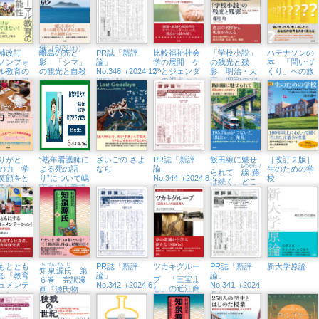
社会学の展
子市学園都市
開』から」紀
センター）
伊國屋書店新
宿本店でトー
クイベント開
催（6/21㈯）
補改訂
離島の光と
PR誌「新評
比較福祉社会
「学校小説」
ハテナソンの
ノンフォ
影 「シマ」
論」
学の展開 ケ
の残光と残
本 「問いづ
ル教育の
の観光と自殺
No.346（2024.12・
アとジェンダ
影 明治・大
くり」への旅
性 リア
2025.1）
ーの視点から
正・昭和の34
生活に根
編
教育へ
りがと
“熟年看護師に
さいごの さよ
PR誌「新評
飯田線に魅せ
［改訂２版］
ものがたり
の力 学
よる死の語
なら
論」
生のための学
られて
線路
笑顔をと
り”について嶋
No.344（2024.8・
校
は続く、どこ
るウェル
守さやか教授
9）
までも
イング日
がインタビュ
ーに
もととも
ち
せん
げん
じ
PR誌「新評
ツカキグルー
PR誌「新評
新大学原論
知
泉
源
氏
第
. .
る「教育
論」
論」
プ 「
三宝
よ
６巻 完訳漫
ュメンテ
No.342（2024.6）
No.341（2024.
し」の近江商
画『源氏物
ション」
５）
人
語』
を深める
実践