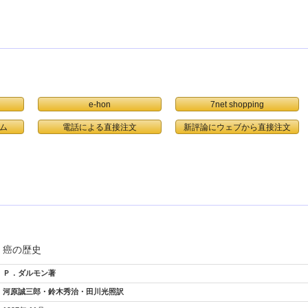
e-hon
7net shopping
ム
電話による直接注文
癌の歴史
Ｐ．ダルモン著
河原誠三郎・鈴木秀治・田川光照訳