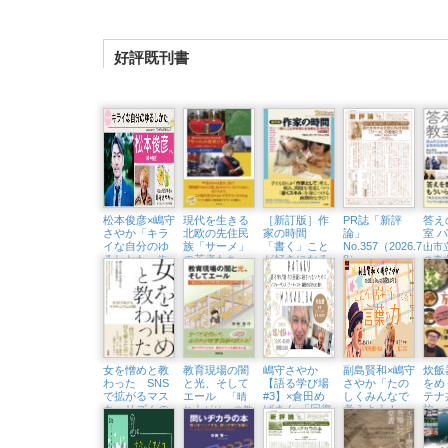
好評既刊書
松本俊彦×嶋守
現代を生きる
［新訂版］作
PR誌「新評
答え
さやか「キラ
北欧の先住民
家の時間
論」
室 
イな自分のゆ
族「サーメ」
「書く」こと
No.357（2026.7・
山市
るしかた
の若者たち
が好きになる
8）
〜依
の森
教え方・学び
存と回復から考
北極圏と二風谷
ける
方【実践編】
えるこころをほ
をめぐる旅
戦略
」
どく処方箋〜
（東京中延・
隣町珈琲 9/18
㈮）
女を憎めと教
教育現場の闇
嶋守さやか
副島賢和×嶋守
炊飯
わった SNS
と光、そして
【語る学び場
さやか「たの
をめ
で拡がるマス
エール
#3】×倉田め
しくみんなで
テナ
「晴
キュリズムの
ばさん 「回復
考えよう！
旅
れ上がり」の教
闇
に殺されない
こころの居場
育は訪れるのか
「問
ために」（浅
所をつくる言
て世
草・Readin’
葉の力」（東