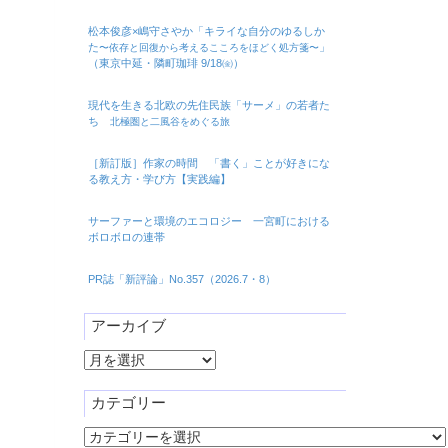
松本俊彦×嶋守さやか「キライな自分のゆるしか
た
」
〜依存と回復から考えるこころをほどく処方箋〜
（東京中延・隣町珈琲 9/18㈮）
現代を生きる北欧の先住民族「サーメ」の若者た
ち
北極圏と二風谷をめぐる旅
［新訂版］作家の時間 「書く」ことが好きにな
る教え方・学び方【実践編】
サーファーと環境のエコロジー 一宮町における
ボロボロの連帯
PR誌「新評論」No.357（2026.7・8）
アーカイブ
ア
ー
カ
カテゴリー
イ
カ
ブ