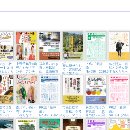
のない教
上野千鶴子×嶋
福島県いわき
かや
PR誌「新評
鳥と詩人 自
榧
に魅せられ
パート３
守さやか「ア
市／炭鉱閉
論」
然と文学を愛
流
て 宮崎県綾
ンチ・アンチ
山、原発被災
No.356（2026.5・
する人たちへ
立おおぐろ
町に生きる
エイジング的
からの復興と
6）
中学校にお
「現代の名
ケア学のすす
新たな産業創
全教科改革
工」熊須健一
め」（東京中
造
延・隣町珈琲
7/12㈰）
器で世界
森川すいめい×
PR誌「新評
市民目線で
異文化市場の
PR誌「新評
ぐる「ハ
嶋守さやか
論」
「自殺」を考
解読法 「意
論」
丼」の
『みんなで
No.355（2026.3・
える マニュ
味づけ」の国
No.354（2026
「感じる」！
4）
アルでは寄り
際比較
2）
大学教授が
オープンダイ
添えない
い」を炊い
アローグ』
界を食べる
（東京中延・