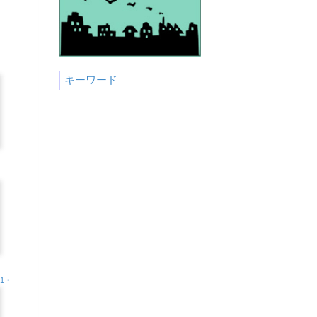
キーワード
.1・