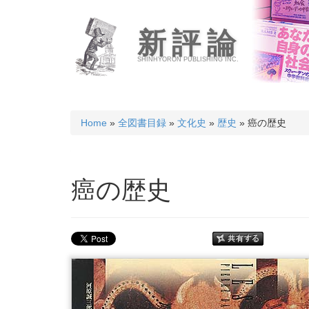
新評論
SHINHYORON PUBLISHING INC.
Home
»
全図書目録
»
文化史
»
歴史
» 癌の歴史
癌の歴史