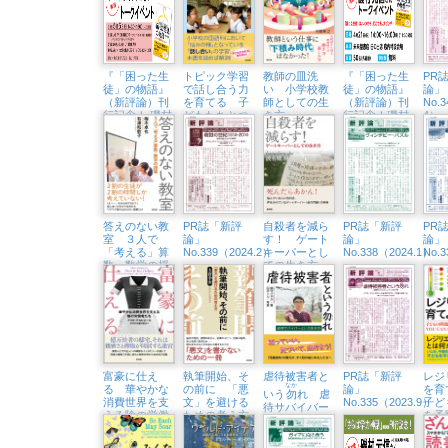
『「困った生
トピック学習
教師の皿洗
『「困った生
PR
徒」の物語』
で話し合う力
い 小学校教
徒」の物語』
論」
（新評論）刊
を育てる 子
師としての生
（新評論）刊
No.
行記念！ 磯村
どもたちとつ
き方
行記念！磯村
4）
元信さんトー
くり上げた６
元信さんトー
クイベント
年間の軌跡
クイベント
（5/5㈰、八王
（4/21㈰、未
子市生涯学習
来屋書店日の
センター）
出店）
答えのない教
PR誌「新評
自殺者を減ら
PR誌「新評
PR
室 ３人で
論」
す！ ゲート
論」
論」
「考える」算
No.339（2024.2）
キーパーとし
No.338（2024.1）
No.
数・数学の授
ての生き方
業
富豪に仕え
執筆開始、そ
虐待被害者と
PR誌「新評
レジ
なか
る 華やかな
の前に 「悪
論」
を
いう
勿
れ 虐
消費世界を支
文」を避ける
No.335（2023.9）
子ど
待サバイバー
える陰の労働
ための考え方
を予
という生き方
者たち
するY
DO I