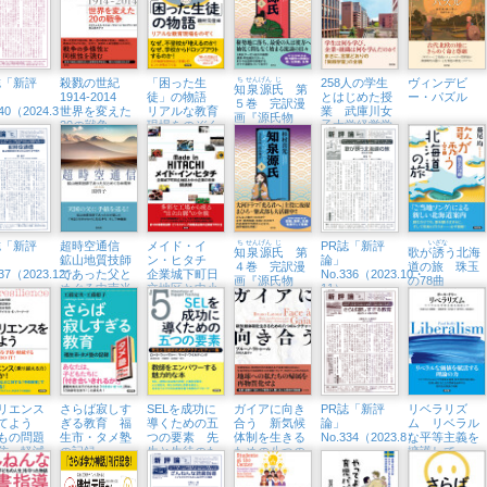
誌「新評
殺戮の世紀
「困った生
ち
せん
げん
じ
258人の学生
ヴィンデビ
知
泉
源
氏
第
1914-2014
徒」の物語
とはじめた授
ー・パズル
５巻 完訳漫
340（2024.3・
世界を変えた
リアルな教育
業 武庫川女
画『源氏物
20の戦争
現場をのぞく
子大学経営学
語』
部、テイクオ
フ
誌「新評
超時空通信
メイド・イ
ち
せん
げん
じ
PR誌「新評
いざな
知
泉
源
氏
第
歌が
誘
う北海
鉱山地質技師
ン・ヒタチ
論」
４巻 完訳漫
道の旅 珠玉
337（2023.12）
であった父と
企業城下町日
No.336（2023.10・
画『源氏物
の78曲
めぐる中南米
立地区と中小
11）
語』
企業の未来
リエンス
さらば寂しす
SELを成功に
ガイアに向き
PR誌「新評
リベラリズ
育てよう
ぎる教育 福
導くための五
合う 新気候
論」
ム リベラル
もの問題
生市・タメ塾
つの要素 先
体制を生きる
No.334（2023.8）
な平等主義を
防・軽減
の記録
生と生徒のた
ための八つの
擁護して
OU CAN
めのアクティ
レクチャー
T!
ビティー集