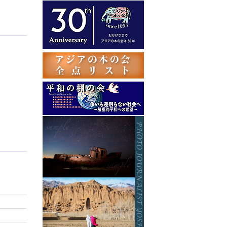
テ
ゴ
リ
ー