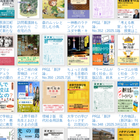
隣町珈琲
3/21（土））
県浪江町
訪問看護師も
森のムッレと
一神教のラテ
PR誌「新評
「考える教
発被災を
のがたり ご
悲しむ小鳥
ンアメリカ
論」
室」をつく
て新たな
在宅の力
ユダヤ教・キ
No.352（2025.11）
る 授業はこ
ち」をつ
リスト教・イ
こまで変えら
スラム教をめ
れる
ぐって
グリッ
七十二候の保
PR誌「新評
ちょっと自慢
『ラーゴムが
ラーゴムが描
デュラ
育物語 パイ
論」
できる京都の
描く社会』出
く社会 スウ
その愛の
オニアキッズ
No.350（2025.7・
話 「平安京
版記念、鈴木
ェーデンの
が拓く持続可
8）
創生館」で知
賢志さんトー
「ちょうどよ
能な未来
る都
クイベント開
い」国づくり
催（横浜・ブ
ックス
Tangerina、
8/1㈮）
で学校は
「上野千鶴子
増補２版 現
大学での学び
PR誌「新評
『大作物語』
の？ 教
先生とおひと
代社会用語集
をハックす
論」
（新評論）刊
父に教育
りさまの介護
る 21世紀の
No.348（2025.3・
行記念！ 磯村
生の娘が
とジェンダー
アカデミック
4）
元信さんトー
レートな
について語ろ
スキル短期集
クイベント
！
う『比較福祉
中セミナー
（5/4㈰、八王