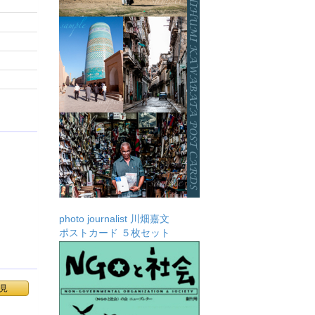
photo journalist 川畑嘉文
ポストカード ５枚セット
見