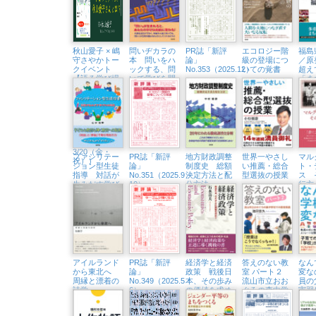
Writin BOOK
京中延・隣町
STORE 6/19
珈琲 5/22㈮）
㈮）
秋山愛子 × 嶋
問いヂカラの
PR誌「新評
エコロジー階
福島
守さやかトー
本 問いをハ
論」
級の登場につ
／原
クイベント
ックする、問
No.353（2025.12）
いての覚書
超え
【語る学び場
いで学びを開
「ま
#2】すなっく
く
くる
アイコ、秋山
愛子さんと
は？（浅草・
Readin’ Writin
BOOK
STORE
3/20（金・
ファシリテー
PR誌「新評
地方財政調整
世界一やさし
マル
祝））
ション型生徒
論」
制度史 総額
い推薦・総合
ト・
指導 対話が
No.351（2025.9・
決定方法と配
型選抜の授業
ス 
生みだす学び
10）
分方法
行方
の共同体
アイルランド
PR誌「新評
経済学と経済
答えのない教
なん
から東北へ
論」
政策 戦後日
室 パート２
変な
周縁と漂着の
No.349（2025.5・
本、その歩み
流山市立おお
員の
詩学
6）
の価値を求め
ぐろの森中学
実習
て
校での教育実
スト
践
質問