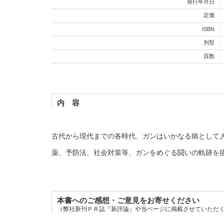
発行年月日
定価
ISBN
判型
頁数
内 容
古代から現代までの各時代、ガンはいかなる病として
薬、予防法、社会対策等、ガンをめぐる闘いの軌跡を
本書へのご感想・ご意見をお寄せください
（弊社新刊ＰＲ誌『新評論』や当ページに掲載させていただ