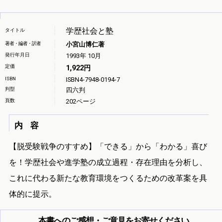
学歴社会と塾
タイトル
著者・編者・訳者
小宮山博仁著
発行年月日
1993年 10月
定価
1,922円
ISBN
ISBN4-7948-0194-7
判型
四六判
頁数
202ページ
内 容
【脱受験戦争のすすめ】「できる」から「わかる」喜び
を！学歴社会や進学塾の成立過程・存在理由を分析し、
これに代わる新たな教育環境をつくるための改革案を具
体的に提示。
本書へのご感想・ご意見をお寄せください