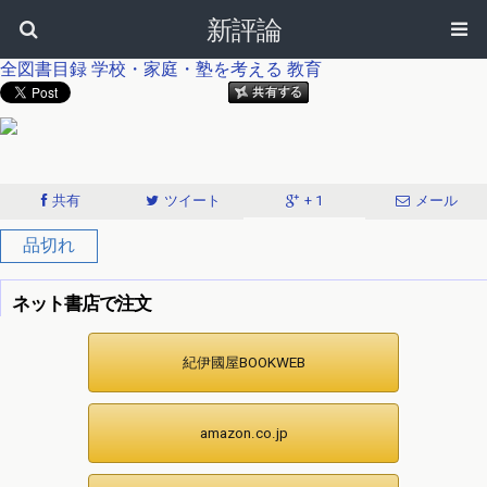
新評論
全図書目録
学校・家庭・塾を考える
教育
共有
ツイート
+ 1
メール
品切れ
ネット書店で注文
紀伊國屋BOOKWEB
amazon.co.jp