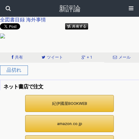
新評論
全図書目録
海外事情
共有
ツイート
+ 1
メール
品切れ
ネット書店で注文
紀伊國屋BOOKWEB
amazon.co.jp