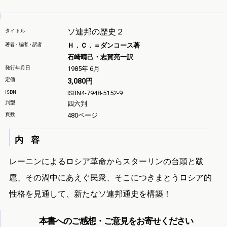
ソ連邦の歴史２
タイトル
著者・編者・訳者
Ｈ．Ｃ．＝ダンコース著
石崎晴己・志賀亮一訳
発行年月日
1985年 6月
定価
3,080円
ISBN
ISBN4-7948-5152-9
判型
四六判
頁数
480ページ
内 容
レーニンによるロシア革命からスターリンの台頭と跋
扈、その渦中にあえぐ民衆、そこにつきまとうロシア的
性格を見通して、新たなソ連邦通史を構築！
本書へのご感想・ご意見をお寄せください