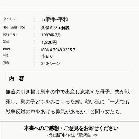
５戦争-平和
タイトル
著者・編者・訳者
久保ミツエ解説
発行年月日
1987年 7月
定価
1,320円
ISBN
ISBN4-7948-3225-7
判型
小Ｂ６
頁数
240ページ
内 容
無蓋の引き揚げ列車の中で出産し息絶えた母子。夫が戦
死し、舅の子どもをみごもった嫁。幼い孫に「一人でも
戦争反対の声をあげる勇気があるか」と問う女たち。
本書へのご感想・ご意見をお寄せください
（弊社新刊ＰＲ誌『新評論』や