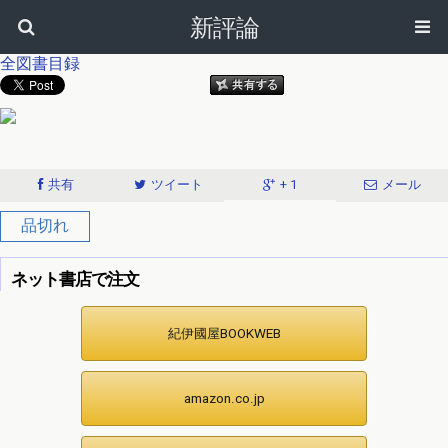
新評論
全図書目録
共有
ツイート
+ 1
メール
品切れ
ネット書店で注文
紀伊國屋BOOKWEB
amazon.co.jp