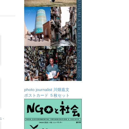
photo journalist 川畑嘉文
ポストカード ５枚セット
.1・