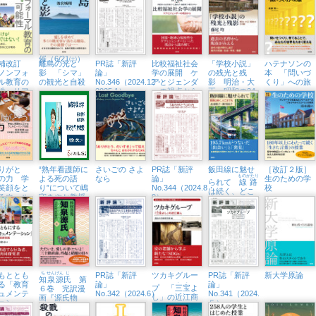
！
う『比較福祉
中セミナー
（5/4㈰、八王
社会学の展
子市学園都市
開』から」紀
センター）
伊國屋書店新
宿本店でトー
クイベント開
催（6/21㈯）
補改訂
離島の光と
PR誌「新評
比較福祉社会
「学校小説」
ハテナソンの
ノンフォ
影 「シマ」
論」
学の展開 ケ
の残光と残
本 「問いづ
ル教育の
の観光と自殺
No.346（2024.12・
アとジェンダ
影 明治・大
くり」への旅
性 リア
2025.1）
ーの視点から
正・昭和の34
生活に根
編
教育へ
りがと
“熟年看護師に
さいごの さよ
PR誌「新評
飯田線に魅せ
［改訂２版］
ものがたり
の力 学
よる死の語
なら
論」
生のための学
られて
線路
笑顔をと
り”について嶋
No.344（2024.8・
校
は続く、どこ
るウェル
守さやか教授
9）
までも
イング日
がインタビュ
ーに
もととも
ち
せん
げん
じ
PR誌「新評
ツカキグルー
PR誌「新評
新大学原論
知
泉
源
氏
第
. .
る「教育
論」
論」
プ 「
三宝
よ
６巻 完訳漫
ュメンテ
No.342（2024.6）
No.341（2024.
し」の近江商
画『源氏物
ション」
５）
人
語』
を深める