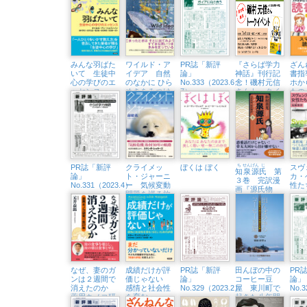
DO I
みんな羽ばた
ワイルド・ア
PR誌「新評
『さらば学力
ざん
いて 生徒中
イデア 自然
論」
神話』刊行記
書指
心の学びのエ
のなかに ひら
No.333（2023.6・
念！磯村元信
ホか
ッセンス
めきをみつけ
7）
さんトークイ
もの
にいこう
ベント （7/1
守っ
㈯、八王子市
生涯学習セン
ター）
PR誌「新評
クライメッ
ぼくは ぼく
ち
せん
げん
じ
スヴ
知
泉
源
氏
第
論」
ト・ジャーニ
カ・
３巻 完訳漫
No.331（2023.4）
ー 気候変動
性た
画『源氏物
問題を巡る旅
ェー
語』
業主
代」
と終
なぜ、妻のガ
成績だけが評
PR誌「新評
田んぼの中の
PR
ンは２週間で
価じゃない
論」
コーヒー豆
論」
消えたのか
感情と社会性
No.329（2023.2）
屋 東川町で
No.
薬用キノコ研
を育む
起きた八年間
究一筋27年
（SEL）ため
の奇跡