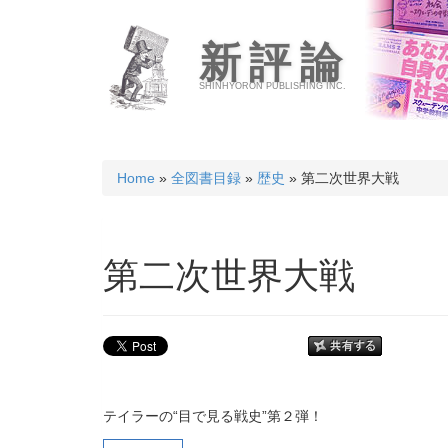
新評論
SHINHYORON PUBLISHING INC.
Home
»
全図書目録
»
歴史
» 第二次世界大戦
第二次世界大戦
テイラーの“目で見る戦史”第２弾！