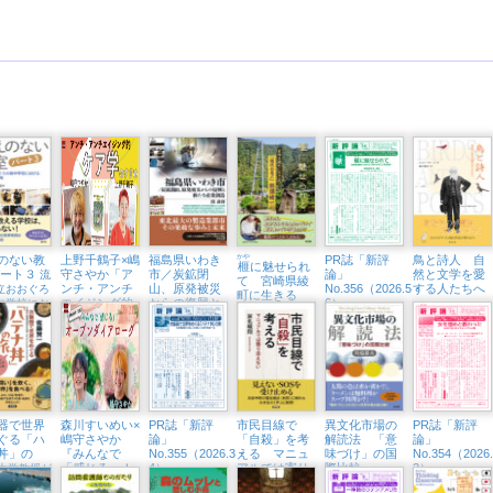
のない教
上野千鶴子×嶋
福島県いわき
かや
PR誌「新評
鳥と詩人 自
榧
に魅せられ
パート３
守さやか「ア
市／炭鉱閉
論」
然と文学を愛
流
て 宮崎県綾
ンチ・アンチ
山、原発被災
No.356（2026.5・
する人たちへ
立おおぐろ
町に生きる
エイジング的
からの復興と
6）
中学校にお
「現代の名
ケア学のすす
新たな産業創
全教科改革
工」熊須健一
め」（東京中
造
延・隣町珈琲
7/12㈰）
器で世界
森川すいめい×
PR誌「新評
市民目線で
異文化市場の
PR誌「新評
ぐる「ハ
嶋守さやか
論」
「自殺」を考
解読法 「意
論」
丼」の
『みんなで
No.355（2026.3・
える マニュ
味づけ」の国
No.354（2026
「感じる」！
4）
アルでは寄り
際比較
2）
大学教授が
オープンダイ
添えない
い」を炊い