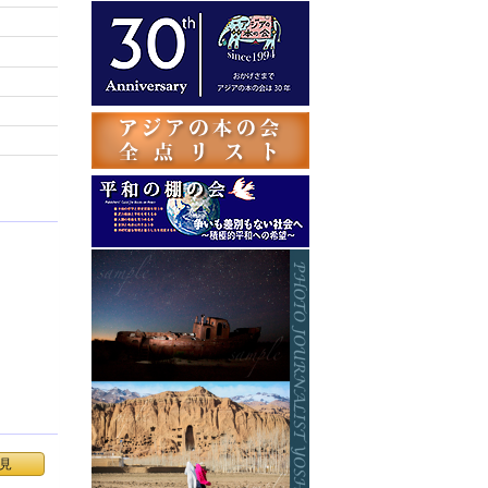
テ
ゴ
リ
ー
見