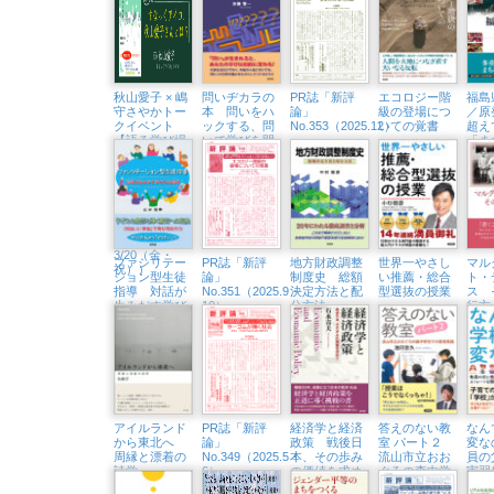
ために」（浅
所をつくる言
て世
草・Readin’
葉の力」（東
Writin BOOK
京中延・隣町
STORE 6/19
珈琲 5/22㈮）
㈮）
秋山愛子 × 嶋
問いヂカラの
PR誌「新評
エコロジー階
福島
守さやかトー
本 問いをハ
論」
級の登場につ
／原
クイベント
ックする、問
No.353（2025.12）
いての覚書
超え
【語る学び場
いで学びを開
「ま
#2】すなっく
く
くる
アイコ、秋山
愛子さんと
は？（浅草・
Readin’ Writin
BOOK
STORE
3/20（金・
ファシリテー
PR誌「新評
地方財政調整
世界一やさし
マル
祝））
ション型生徒
論」
制度史 総額
い推薦・総合
ト・
指導 対話が
No.351（2025.9・
決定方法と配
型選抜の授業
ス 
生みだす学び
10）
分方法
行方
の共同体
アイルランド
PR誌「新評
経済学と経済
答えのない教
なん
から東北へ
論」
政策 戦後日
室 パート２
変な
周縁と漂着の
No.349（2025.5・
本、その歩み
流山市立おお
員の
詩学
6）
の価値を求め
ぐろの森中学
実習
て
校での教育実
スト