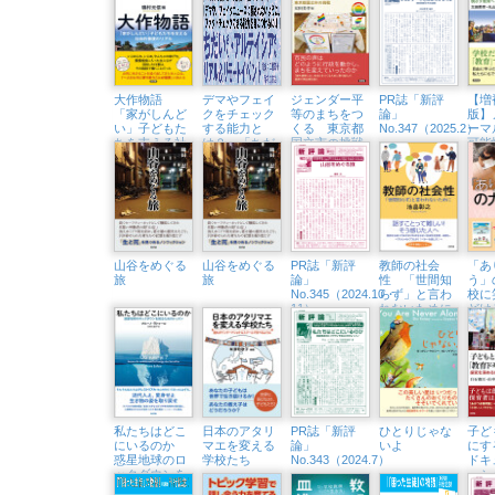
践
質問
大作物語
デマやフェイ
ジェンダー平
PR誌「新評
【増
「家がしんど
クをチェック
等のまちをつ
論」
版】
い」子どもた
する能力と
くる 東京都
No.347（2025.2）
ーマ
ちを支える社
は？ 「ちだ
国立市の挑戦
可能
会的養護のリ
いさん&アル
ルな
アル
テイシアさ
ざす
ん」隆祥館書
店でトークイ
ベント開催
（3/23㈰）
山谷をめぐる
山谷をめぐる
PR誌「新評
教師の社会
「あ
旅
旅
論」
性 「世間知
う」
No.345（2024.10・
らず」と言わ
校に
11）
れないために
どけ
ビー
記
私たちはどこ
日本のアタリ
PR誌「新評
ひとりじゃな
子ど
にいるのか
マエを変える
論」
いよ
にす
惑星地球のロ
学校たち
No.343（2024.7）
ドキ
ックダウンを
ー
知るためのレ
探究