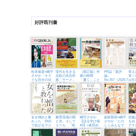
好評既刊書
松本俊彦×嶋守
現代を生きる
［新訂版］作
PR誌「新評
答え
さやか「キラ
北欧の先住民
家の時間
論」
室 
イな自分のゆ
族「サーメ」
「書く」こと
No.357（2026.7・
山市
るしかた
の若者たち
が好きになる
8）
〜依
の森
教え方・学び
存と回復から考
北極圏と二風谷
ける
方【実践編】
えるこころをほ
をめぐる旅
戦略
」
どく処方箋〜
（東京中延・
隣町珈琲 9/18
㈮）
女を憎めと教
教育現場の闇
嶋守さやか
副島賢和×嶋守
炊飯
わった SNS
と光、そして
【語る学び場
さやか「たの
をめ
で拡がるマス
エール
#3】×倉田め
しくみんなで
テナ
「晴
キュリズムの
ばさん 「回復
考えよう！
旅
れ上がり」の教
闇
に殺されない
こころの居場
育は訪れるのか
「問