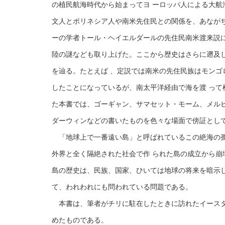
の植民航海時代から始まってヨ ーロッパ人による大航
文人とポリネシア人や南米先住民との関係を、あながち
ーの学者トール・ヘイエルダールの先住民南米渡来説
陸の謎なども取り上げた。ここから歴史はさらに遡及
を辿る。たとえば 、定説では南米の先住民族はモンゴ
したことになっているが、南太平洋経由で海を渡 って
た本書では、ゴーギャン、サマセット・モーム、メルビ
ダーウィンなどの書いたものを色々な場面で傍証とし
「地球上で一番遠い島」と呼ばれているこの絶海の孤
外界と全く隔絶された社会で作 られた島の成立から崩
島の歴史は、民族、国家、ひいては地球の将来を暗示し
て、われわれにも問われている問題である。
本書は、筆者がチリに駐在したときに訪れたイースタ
めたものである。