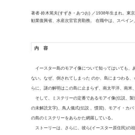
著者-鈴木篤夫(すずき・あつお) ／1938年生まれ。
勧業復興省、水産次官官房勤務。 在職中は、スペイ
内 容
イースター島のモアイ像について知ってはいても、あ
ない。なぜ、倒されてしまった のか、島にまつわる、
らに、謎の解明はこの島に止まらず、南太平洋、南米、
そして、ミステリーの定番であるモアイ像(伝説、製造
の未解読文字)、鳥人儀式(伝説 、慣習)、モアイ・カ
の島のミステリーをあらかた網羅している。
ストーリーは、さらに、彼ら(イースター原住民)の