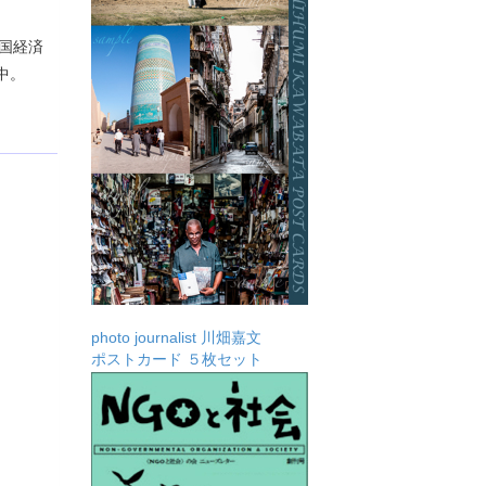
和国経済
中。
photo journalist 川畑嘉文
ポストカード ５枚セット