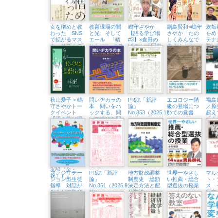
隣町珈琲 9/18
㈮）
女を憎めと教
教育現場の闇
嶋守さやか
副島賢和×嶋守
炊飯
わった SNS
と光、そして
【語る学び場
さやか「たの
をめ
で拡がるマス
エール
#3】×倉田め
しくみんなで
テナ
「晴
キュリズムの
ばさん 「回復
考えよう！
旅
れ上がり」の教
闇
に殺されない
こころの居場
育は訪れるのか
「問
ために」（浅
所をつくる言
て世
草・Readin’
葉の力」（東
Writin BOOK
京中延・隣町
STORE 6/19
珈琲 5/22㈮）
㈮）
秋山愛子 × 嶋
問いヂカラの
PR誌「新評
エコロジー階
福島
守さやかトー
本 問いをハ
論」
級の登場につ
／原
クイベント
ックする、問
No.353（2025.12）
いての覚書
超え
【語る学び場
いで学びを開
「ま
#2】すなっく
く
くる
アイコ、秋山
愛子さんと
は？（浅草・
Readin’ Writin
BOOK
STORE
3/20（金・
ファシリテー
PR誌「新評
地方財政調整
世界一やさし
マル
祝））
ション型生徒
論」
制度史 総額
い推薦・総合
ト・
指導 対話が
No.351（2025.9・
決定方法と配
型選抜の授業
ス 
生みだす学び
10）
分方法
行方
の共同体