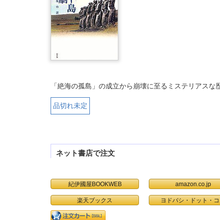
「絶海の孤島」の成立から崩壊に至るミステリアスな
品切れ未定
ネット書店で注文
紀伊國屋BOOKWEB
amazon.co.jp
楽天ブックス
ヨドバシ・ドット・コ