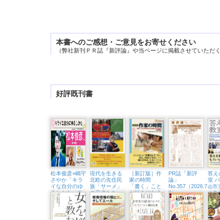
本書へのご感想・ご意見をお寄せください
（弊社新刊ＰＲ誌『新評論』や当ページに掲載させていただ
好評既刊書
松本俊彦×嶋守
現代を生きる
［新訂版］作
PR誌「新評
答え
さやか「キラ
北欧の先住民
家の時間
論」
室 
イな自分のゆ
族「サーメ」
「書く」こと
No.357（2026.7・
山市
るしかた
の若者たち
が好きになる
8）
〜依
の森
教え方・学び
存と回復から考
北極圏と二風谷
ける
方【実践編】
えるこころをほ
をめぐる旅
戦略
」
どく処方箋〜
（東京中延・