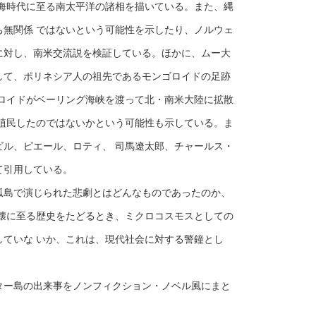
海時代に至る南太平洋の諸相を描いている。また、縄
無関係 ではないという可能性を示したり、ノルウェ
に対し、南米交流説を検証している。ほかに、ムー大
して、ポリネシア人の祖先であるモンゴロイドの足跡
ロイドがベーリング海峡を渡って北・南米大陸に拡散
植民したのではないかという可能性も示している。ま
ル、ピエール、ロティ、 司馬遼太郎、チャールス・
て引用している。
島で演じられた悲劇とはどんなものであったのか、
壊に至る歴史をたどるとき、ミクロコスモスとしての
ていな いか、これは、現代社会に対する警鐘とし
ー島の出来事をノンフィクション・ノベル風にまと