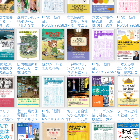
器で世界
森川すいめい×
PR誌「新評
市民目線で
異文化市場の
PR誌「新評
ぐる「ハ
嶋守さやか
論」
「自殺」を考
解読法 「意
論」
丼」の
『みんなで
No.355（2026.3・
える マニュ
味づけ」の国
No.354（2026
「感じる」！
4）
アルでは寄り
際比較
2）
大学教授が
オープンダイ
添えない
い」を炊い
アローグ』
界を食べる
（東京中延・
隣町珈琲
3/21（土））
県浪江町
訪問看護師も
森のムッレと
一神教のラテ
PR誌「新評
「考える教
発被災を
のがたり ご
悲しむ小鳥
ンアメリカ
論」
室」をつく
て新たな
在宅の力
ユダヤ教・キ
No.352（2025.11）
る 授業はこ
ち」をつ
リスト教・イ
こまで変えら
スラム教をめ
れる
ぐって
グリッ
七十二候の保
PR誌「新評
ちょっと自慢
『ラーゴムが
ラーゴムが描
デュラ
育物語 パイ
論」
できる京都の
描く社会』出
く社会 スウ
その愛の
オニアキッズ
No.350（2025.7・
話 「平安京
版記念、鈴木
ェーデンの
が拓く持続可
8）
創生館」で知
賢志さんトー
「ちょうどよ
能な未来
る都
クイベント開
い」国づくり
催（横浜・ブ
ックス
Tangerina、