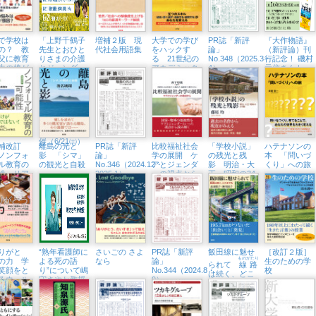
8/1㈮）
で学校は
「上野千鶴子
増補２版 現
大学での学び
PR誌「新評
『大作物語』
の？ 教
先生とおひと
代社会用語集
をハックす
論」
（新評論）刊
父に教育
りさまの介護
る 21世紀の
No.348（2025.3・
行記念！ 磯村
生の娘が
とジェンダー
アカデミック
4）
元信さんトー
レートな
について語ろ
スキル短期集
クイベント
！
う『比較福祉
中セミナー
（5/4㈰、八王
社会学の展
子市学園都市
開』から」紀
センター）
伊國屋書店新
宿本店でトー
クイベント開
催（6/21㈯）
補改訂
離島の光と
PR誌「新評
比較福祉社会
「学校小説」
ハテナソンの
ノンフォ
影 「シマ」
論」
学の展開 ケ
の残光と残
本 「問いづ
ル教育の
の観光と自殺
No.346（2024.12・
アとジェンダ
影 明治・大
くり」への旅
性 リア
2025.1）
ーの視点から
正・昭和の34
生活に根
編
教育へ
りがと
“熟年看護師に
さいごの さよ
PR誌「新評
飯田線に魅せ
［改訂２版］
ものがたり
の力 学
よる死の語
なら
論」
生のための学
られて
線路
笑顔をと
り”について嶋
No.344（2024.8・
校
は続く、どこ
るウェル
守さやか教授
9）
までも
イング日
がインタビュ
ーに