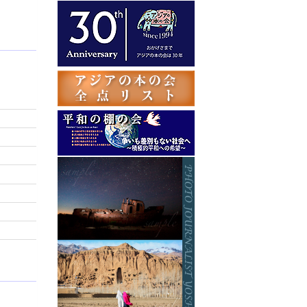
テ
ゴ
リ
ー