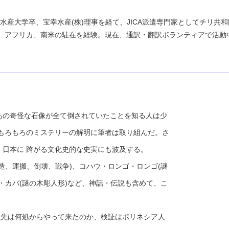
東京水産大学卒、宝幸水産(株)理事を経て、JICA派遣専門家としてチリ共
ン、アフリカ、南米の駐在を経験。現在、通訳・翻訳ボランティアで活動
の奇怪な石像が全て倒されていたことを知る人は少
もろもろのミステリーの解明に筆者は取り組んだ。さ
日本に 跨がる文化史的な史実にも波及する。
、運搬、倒壊、戦争)、コハウ・ロンゴ・ロンゴ(謎
バ・カバ(謎の木彫人形)など、神話・伝説も含めて、こ
祖先は何処からやって来たのか、検証はポリネシア人