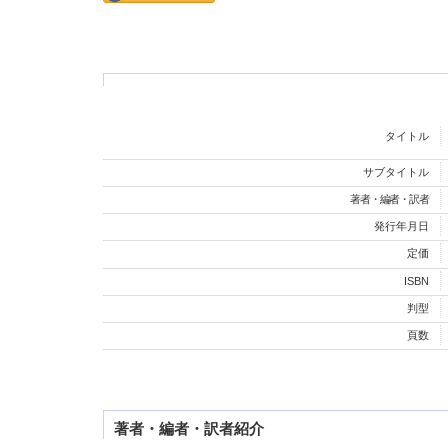
タイトル
サブタイトル
著者・編者・訳者
発行年月日
定価
ISBN
判型
頁数
著者・編者・訳者紹介