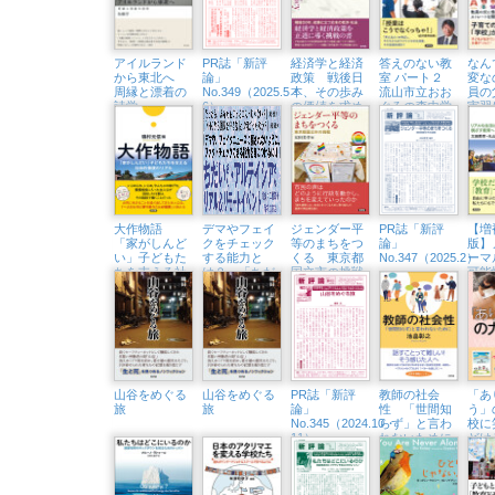
アイルランド
PR誌「新評
経済学と経済
答えのない教
なん
から東北へ
論」
政策 戦後日
室 パート２
変な
周縁と漂着の
No.349（2025.5・
本、その歩み
流山市立おお
員の
詩学
6）
の価値を求め
ぐろの森中学
実習
て
校での教育実
スト
践
質問
大作物語
デマやフェイ
ジェンダー平
PR誌「新評
【増
「家がしんど
クをチェック
等のまちをつ
論」
版】
い」子どもた
する能力と
くる 東京都
No.347（2025.2）
ーマ
ちを支える社
は？ 「ちだ
国立市の挑戦
可能
会的養護のリ
いさん&アル
ルな
アル
テイシアさ
ざす
ん」隆祥館書
店でトークイ
ベント開催
（3/23㈰）
山谷をめぐる
山谷をめぐる
PR誌「新評
教師の社会
「あ
旅
旅
論」
性 「世間知
う」
No.345（2024.10・
らず」と言わ
校に
11）
れないために
どけ
ビー
記