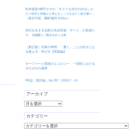
松本俊彦×嶋守さやか「キライな自分のゆるしか
た
」
〜依存と回復から考えるこころをほどく処方箋〜
（東京中延・隣町珈琲 9/18㈮）
現代を生きる北欧の先住民族「サーメ」の若者た
ち
北極圏と二風谷をめぐる旅
［新訂版］作家の時間 「書く」ことが好きにな
る教え方・学び方【実践編】
サーファーと環境のエコロジー 一宮町における
ボロボロの連帯
PR誌「新評論」No.357（2026.7・8）
アーカイブ
ア
ー
カ
カテゴリー
イ
カ
ブ