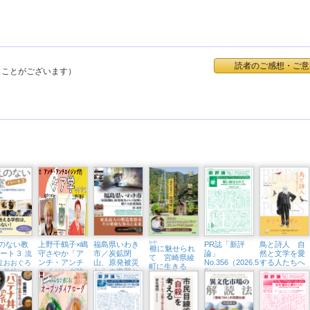
読者のご感想・ご意
くことがございます）
のない教
上野千鶴子×嶋
福島県いわき
かや
PR誌「新評
鳥と詩人 自
榧
に魅せられ
パート３
守さやか「ア
市／炭鉱閉
論」
然と文学を愛
流
て 宮崎県綾
ンチ・アンチ
山、原発被災
No.356（2026.5・
する人たちへ
立おおぐろ
町に生きる
エイジング的
からの復興と
6）
中学校にお
「現代の名
ケア学のすす
新たな産業創
全教科改革
工」熊須健一
め」（東京中
造
延・隣町珈琲
7/12㈰）