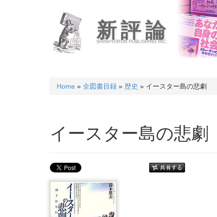
新評論
SHINHYORON PUBLISHING INC.
Home
»
全図書目録
»
歴史
» イースター島の悲劇
イースター島の悲劇