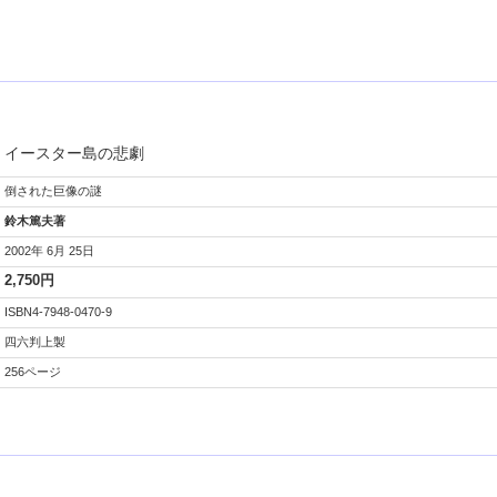
イースター島の悲劇
倒された巨像の謎
鈴木篤夫著
2002年 6月 25日
2,750円
ISBN4-7948-0470-9
四六判上製
256ページ