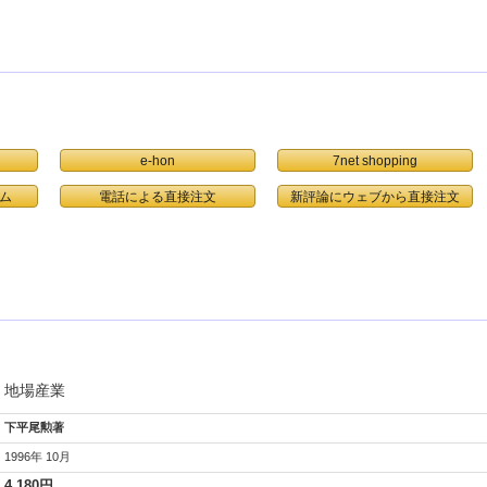
e-hon
7net shopping
ム
電話による直接注文
地場産業
下平尾勲著
1996年 10月
4,180円