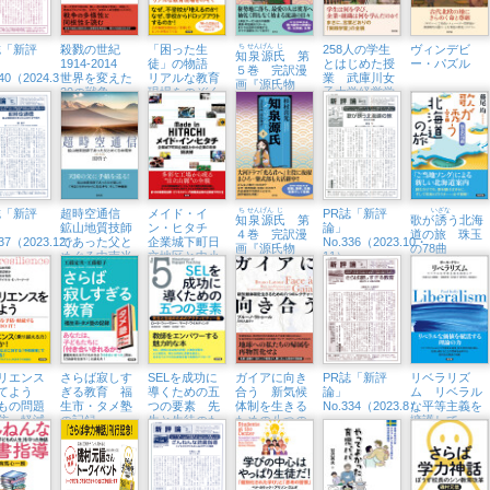
誌「新評
殺戮の世紀
「困った生
ち
せん
げん
じ
258人の学生
ヴィンデビ
知
泉
源
氏
第
1914-2014
徒」の物語
とはじめた授
ー・パズル
５巻 完訳漫
340（2024.3・
世界を変えた
リアルな教育
業 武庫川女
画『源氏物
20の戦争
現場をのぞく
子大学経営学
語』
部、テイクオ
フ
誌「新評
超時空通信
メイド・イ
ち
せん
げん
じ
PR誌「新評
いざな
知
泉
源
氏
第
歌が
誘
う北海
鉱山地質技師
ン・ヒタチ
論」
４巻 完訳漫
道の旅 珠玉
337（2023.12）
であった父と
企業城下町日
No.336（2023.10・
画『源氏物
の78曲
めぐる中南米
立地区と中小
11）
語』
企業の未来
リエンス
さらば寂しす
SELを成功に
ガイアに向き
PR誌「新評
リベラリズ
育てよう
ぎる教育 福
導くための五
合う 新気候
論」
ム リベラル
もの問題
生市・タメ塾
つの要素 先
体制を生きる
No.334（2023.8）
な平等主義を
防・軽減
の記録
生と生徒のた
ための八つの
擁護して
OU CAN
めのアクティ
レクチャー
T!
ビティー集