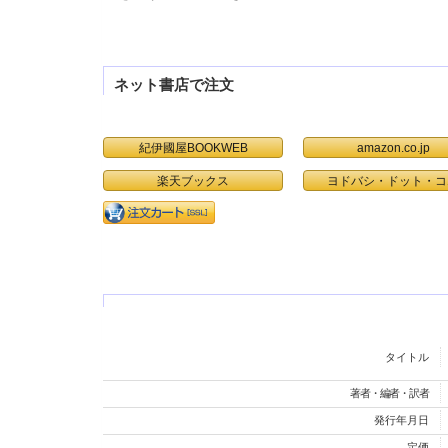
ネット書店で注文
紀伊國屋BOOKWEB
amazon.co.jp
楽天ブックス
ヨドバシ・ドット・コ
タイトル
著者・編者・訳者
発行年月日
定価