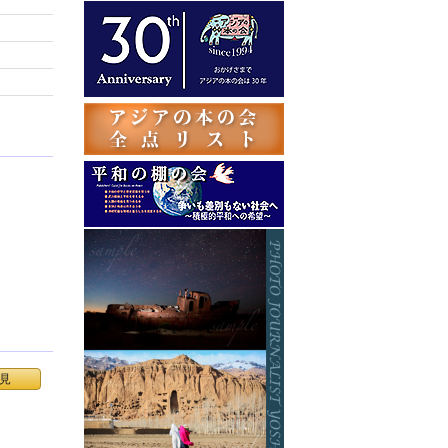
テ
ゴ
リ
ー
見