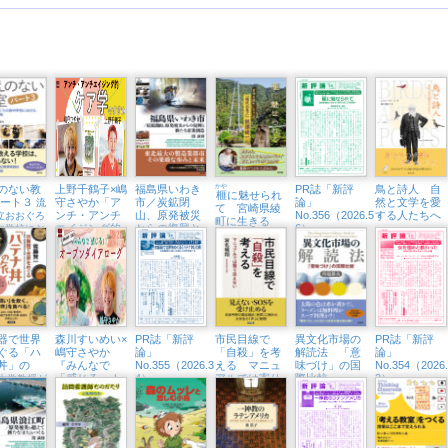
のない教
上野千鶴子×嶋
福島県いわき
かや
PR誌「新評
鳥と詩人 自
榧
に魅せられ
パート３
守さやか「ア
市／炭鉱閉
論」
然と文学を愛
流
て 宮崎県綾
ンチ・アンチ
山、原発被災
No.356（2026.5・
する人たちへ
立おおぐろ
町に生きる
エイジング的
からの復興と
6）
中学校にお
「現代の名
ケア学のすす
新たな産業創
全教科改革
工」熊須健一
め」（東京中
造
延・隣町珈琲
7/12㈰）
器で世界
森川すいめい×
PR誌「新評
市民目線で
異文化市場の
PR誌「新評
ぐる「ハ
嶋守さやか
論」
「自殺」を考
解読法 「意
論」
丼」の
『みんなで
No.355（2026.3・
える マニュ
味づけ」の国
No.354（2026
「感じる」！
4）
アルでは寄り
際比較
2）
大学教授が
オープンダイ
添えない
い」を炊い
アローグ』
界を食べる
（東京中延・
隣町珈琲
3/21（土））