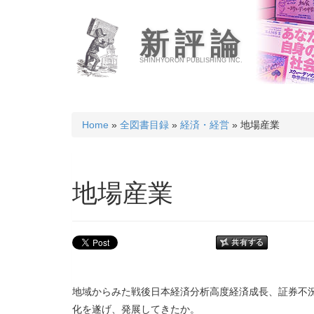
新評論
SHINHYORON PUBLISHING INC.
Home
»
全図書目録
»
経済・経営
» 地場産業
地場産業
地域からみた戦後日本経済分析高度経済成長、証券不
化を遂げ、発展してきたか。