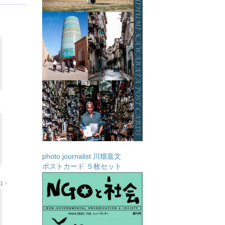
photo journalist 川畑嘉文
ポストカード ５枚セット
.1・