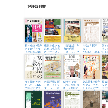
好評既刊書
松本俊彦×嶋守
現代を生きる
［新訂版］作
PR誌「新評
答え
さやか「キラ
北欧の先住民
家の時間
論」
室 
イな自分のゆ
族「サーメ」
「書く」こと
No.357（2026.7・
山市
るしかた
の若者たち
が好きになる
8）
〜依
の森
教え方・学び
存と回復から考
北極圏と二風谷
ける
方【実践編】
えるこころをほ
をめぐる旅
戦略
」
どく処方箋〜
（東京中延・
隣町珈琲 9/18
㈮）
女を憎めと教
教育現場の闇
嶋守さやか
副島賢和×嶋守
炊飯
わった SNS
と光、そして
【語る学び場
さやか「たの
をめ
で拡がるマス
エール
#3】×倉田め
しくみんなで
テナ
「晴
キュリズムの
ばさん 「回復
考えよう！
旅
れ上がり」の教
闇
に殺されない
こころの居場
育は訪れるのか
「問
ために」（浅
所をつくる言
て世
草・Readin’
葉の力」（東
Writin BOOK
京中延・隣町
STORE 6/19
珈琲 5/22㈮）