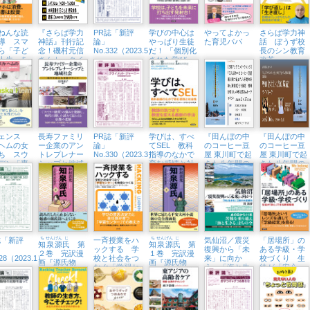
ねんな読
『さらば学力
PR誌「新評
学びの中心は
やってよかっ
さらば学力神
導 スマ
神話』刊行記
論」
やっぱり生徒
た育児パパ
話 ぼうず校
ら「子ど
念！磯村元信
No.332（2023.5）
だ！ 「個別化
長のシン教育
人生」を
さんトークイ
された学び」
改革
た物語
ベント （6/10
と「思考の習
㈯、未来屋書
慣」
店日の出店）
ェンス
長寿ファミリ
PR誌「新評
学びは、すべ
『田んぼの中
『田んぼの中
ヘムの女
ー企業のアン
論」
てSEL 教科
のコーヒー豆
のコーヒー豆
ち スウ
トレプレナー
No.330（2023.3）
指導のなかで
屋 東川町で起
屋 東川町で起
デン「専
シップと地域
育む感情と社
きた八年間の
きた八年間の
婦の時
社会 時代を
会性
奇跡』刊行記
奇跡』刊行記
の始まり
超える京都ブ
念トークイベ
念トークイベ
わり
ランド
ント （2/17
ント （2/16
㈮、紀伊國屋
㈭、オンライ
書店新宿本
ン＋誠品生活
店）
日本橋）
誌「新評
ち
せん
げん
じ
一斉授業をハ
ち
せん
げん
じ
気仙沼／震災
「居場所」の
知
泉
源
氏
第
知
泉
源
氏
第
ックする 学
復興から「未
ある学級・学
２巻 完訳漫
１巻 完訳漫
328（2023.1）
校と社会をつ
来」に向か
校づくり 生
画『源氏物
画『源氏物
なぐ「学習セ
う 「海と生
徒が「安心」
語』
語』
ンター」を教
きる」三陸の
できる教育環
室につくる
水産都市
境