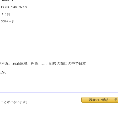
ISBN4-7948-0327-3
Ａ５判
360ページ
券不況、石油危機、円高……、戦後の節目の中で日本
たか。
読者のご感想・ご意
くことがございます）