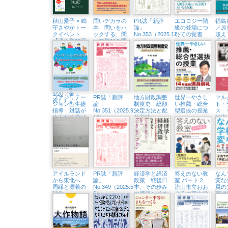
㈮）
秋山愛子 × 嶋
問いヂカラの
PR誌「新評
エコロジー階
福島
守さやかトー
本 問いをハ
論」
級の登場につ
／原
クイベント
ックする、問
No.353（2025.12）
いての覚書
超え
【語る学び場
いで学びを開
「ま
#2】すなっく
く
くる
アイコ、秋山
愛子さんと
は？（浅草・
Readin’ Writin
BOOK
STORE
3/20（金・
ファシリテー
PR誌「新評
地方財政調整
世界一やさし
マル
祝））
ション型生徒
論」
制度史 総額
い推薦・総合
ト・
指導 対話が
No.351（2025.9・
決定方法と配
型選抜の授業
ス 
生みだす学び
10）
分方法
行方
の共同体
アイルランド
PR誌「新評
経済学と経済
答えのない教
なん
から東北へ
論」
政策 戦後日
室 パート２
変な
周縁と漂着の
No.349（2025.5・
本、その歩み
流山市立おお
員の
詩学
6）
の価値を求め
ぐろの森中学
実習
て
校での教育実
スト
践
質問