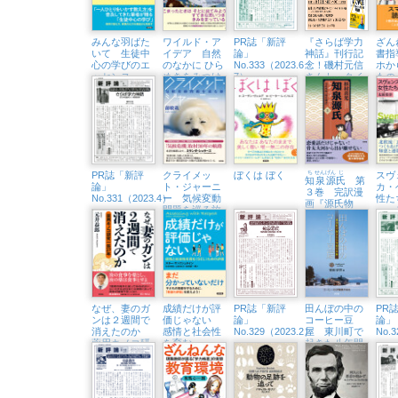
みんな羽ばた
ワイルド・ア
PR誌「新評
『さらば学力
ざん
いて 生徒中
イデア 自然
論」
神話』刊行記
書指
心の学びのエ
のなかに ひら
No.333（2023.6・
念！磯村元信
ホか
ッセンス
めきをみつけ
7）
さんトークイ
もの
にいこう
ベント （7/1
守っ
㈯、八王子市
生涯学習セン
ター）
PR誌「新評
クライメッ
ぼくは ぼく
ち
せん
げん
じ
スヴ
知
泉
源
氏
第
論」
ト・ジャーニ
カ・
３巻 完訳漫
No.331（2023.4）
ー 気候変動
性た
画『源氏物
問題を巡る旅
ェー
語』
業主
代」
と終
なぜ、妻のガ
成績だけが評
PR誌「新評
田んぼの中の
PR
ンは２週間で
価じゃない
論」
コーヒー豆
論」
消えたのか
感情と社会性
No.329（2023.2）
屋 東川町で
No.
薬用キノコ研
を育む
起きた八年間
究一筋27年
（SEL）ため
の奇跡
の評価