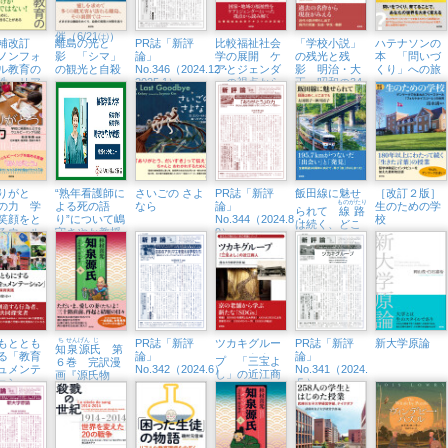
宿本店でトー
クイベント開
催（6/21㈯）
補改訂
離島の光と
PR誌「新評
比較福祉社会
「学校小説」
ハテナソンの
ノンフォ
影 「シマ」
論」
学の展開 ケ
の残光と残
本 「問いづ
ル教育の
の観光と自殺
No.346（2024.12・
アとジェンダ
影 明治・大
くり」への旅
性 リア
2025.1）
ーの視点から
正・昭和の34
生活に根
編
教育へ
りがと
“熟年看護師に
さいごの さよ
PR誌「新評
飯田線に魅せ
［改訂２版］
ものがたり
の力 学
よる死の語
なら
論」
生のための学
られて
線路
笑顔をと
り”について嶋
No.344（2024.8・
校
は続く、どこ
るウェル
守さやか教授
9）
までも
イング日
がインタビュ
ーに
もととも
ち
せん
げん
じ
PR誌「新評
ツカキグルー
PR誌「新評
新大学原論
知
泉
源
氏
第
. .
る「教育
論」
論」
プ 「
三宝
よ
６巻 完訳漫
ュメンテ
No.342（2024.6）
No.341（2024.
し」の近江商
画『源氏物
ション」
５）
人
語』
を深める
実践