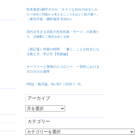
松本俊彦×嶋守さやか「キライな自分のゆるしか
た
」
〜依存と回復から考えるこころをほどく処方箋〜
（東京中延・隣町珈琲 9/18㈮）
現代を生きる北欧の先住民族「サーメ」の若者た
ち
北極圏と二風谷をめぐる旅
［新訂版］作家の時間 「書く」ことが好きにな
る教え方・学び方【実践編】
サーファーと環境のエコロジー 一宮町における
ボロボロの連帯
PR誌「新評論」No.357（2026.7・8）
アーカイブ
ア
ー
カ
カテゴリー
イ
カ
ブ