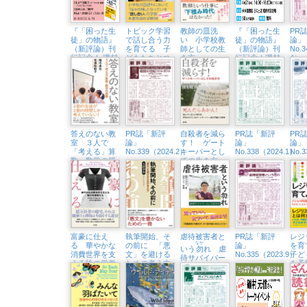
『「困った生
トピック学習
教師の皿洗
『「困った生
PR
徒」の物語』
で話し合う力
い 小学校教
徒」の物語』
論」
（新評論）刊
を育てる 子
師としての生
（新評論）刊
No.
行記念！ 磯村
どもたちとつ
き方
行記念！磯村
4）
元信さんトー
くり上げた６
元信さんトー
クイベント
年間の軌跡
クイベント
（5/5㈰、八王
（4/21㈰、未
子市生涯学習
来屋書店日の
センター）
出店）
答えのない教
PR誌「新評
自殺者を減ら
PR誌「新評
PR
室 ３人で
論」
す！ ゲート
論」
論」
「考える」算
No.339（2024.2）
キーパーとし
No.338（2024.1）
No.
数・数学の授
ての生き方
業
富豪に仕え
執筆開始、そ
虐待被害者と
PR誌「新評
レジ
なか
る 華やかな
の前に 「悪
論」
を
いう
勿
れ 虐
消費世界を支
文」を避ける
No.335（2023.9）
子ど
待サバイバー
える陰の労働
ための考え方
を予
という生き方
者たち
するY
DO I