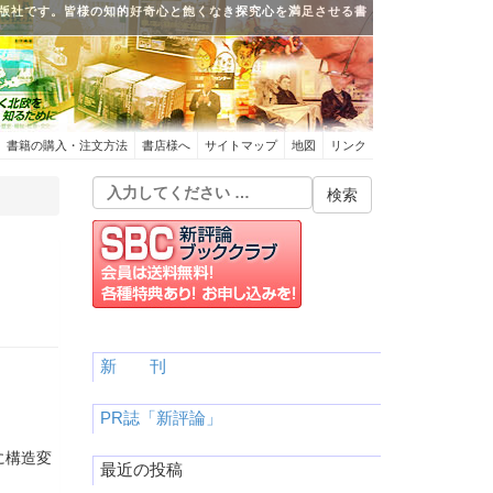
版社です。皆様の知的好奇心と飽くなき探究心を満足させる書
書籍の購入・注文方法
書店様へ
サイトマップ
地図
リンク
新 刊
PR誌「新評論」
に構造変
最近の投稿