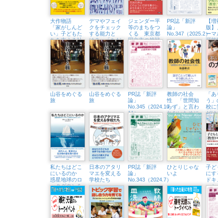
大作物語
デマやフェイ
ジェンダー平
PR誌「新評
【増
「家がしんど
クをチェック
等のまちをつ
論」
版】
い」子どもた
する能力と
くる 東京都
No.347（2025.2）
ーマ
ちを支える社
は？ 「ちだ
国立市の挑戦
可能
会的養護のリ
いさん&アル
ルな
アル
テイシアさ
ざす
ん」隆祥館書
店でトークイ
ベント開催
（3/23㈰）
山谷をめぐる
山谷をめぐる
PR誌「新評
教師の社会
「あ
旅
旅
論」
性 「世間知
う」
No.345（2024.10・
らず」と言わ
校に
11）
れないために
どけ
ビー
記
私たちはどこ
日本のアタリ
PR誌「新評
ひとりじゃな
子ど
にいるのか
マエを変える
論」
いよ
にす
惑星地球のロ
学校たち
No.343（2024.7）
ドキ
ックダウンを
ー
知るためのレ
探究
ッスン
保育