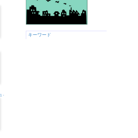
キーワード
.1・