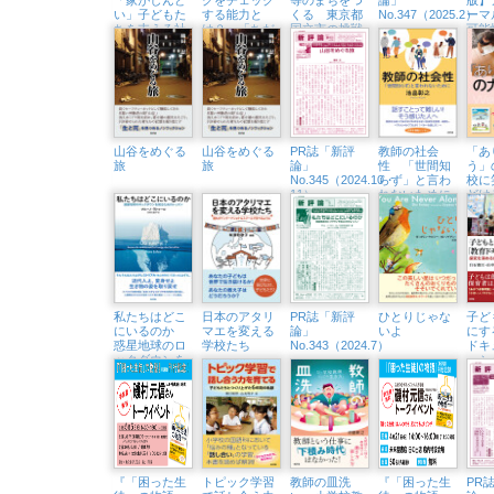
い」子どもた
する能力と
くる 東京都
No.347（2025.2）
ーマ
ちを支える社
は？ 「ちだ
国立市の挑戦
可能
会的養護のリ
いさん&アル
ルな
アル
テイシアさ
ざす
ん」隆祥館書
店でトークイ
ベント開催
（3/23㈰）
山谷をめぐる
山谷をめぐる
PR誌「新評
教師の社会
「あ
旅
旅
論」
性 「世間知
う」
No.345（2024.10・
らず」と言わ
校に
11）
れないために
どけ
ビー
記
私たちはどこ
日本のアタリ
PR誌「新評
ひとりじゃな
子ど
にいるのか
マエを変える
論」
いよ
にす
惑星地球のロ
学校たち
No.343（2024.7）
ドキ
ックダウンを
ー
知るためのレ
探究
ッスン
保育
『「困った生
トピック学習
教師の皿洗
『「困った生
PR