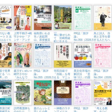
のない教
上野千鶴子×嶋
福島県いわき
かや
PR誌「新評
鳥と詩人 自
榧
に魅せられ
パート３
守さやか「ア
市／炭鉱閉
論」
然と文学を愛
流
て 宮崎県綾
ンチ・アンチ
山、原発被災
No.356（2026.5・
する人たちへ
立おおぐろ
町に生きる
エイジング的
からの復興と
6）
中学校にお
「現代の名
ケア学のすす
新たな産業創
全教科改革
工」熊須健一
め」（東京中
造
延・隣町珈琲
7/12㈰）
器で世界
森川すいめい×
PR誌「新評
市民目線で
異文化市場の
PR誌「新評
ぐる「ハ
嶋守さやか
論」
「自殺」を考
解読法 「意
論」
丼」の
『みんなで
No.355（2026.3・
える マニュ
味づけ」の国
No.354（2026
「感じる」！
4）
アルでは寄り
際比較
2）
大学教授が
オープンダイ
添えない
い」を炊い
アローグ』
界を食べる
（東京中延・
隣町珈琲
3/21（土））
県浪江町
訪問看護師も
森のムッレと
一神教のラテ
PR誌「新評
「考える教
発被災を
のがたり ご
悲しむ小鳥
ンアメリカ
論」
室」をつく