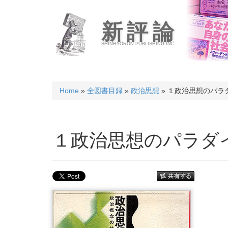
新評論
SHINHYORON PUBLISHING INC.
Home
»
全図書目録
»
政治思想
» １政治思想のパラ
１政治思想のパラダ