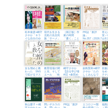
松本俊彦×嶋守
現代を生きる
［新訂版］作
PR誌「新評
答え
さやか「キラ
北欧の先住民
家の時間
論」
室 
イな自分のゆ
族「サーメ」
「書く」こと
No.357（2026.7・
山市
るしかた
の若者たち
が好きになる
8）
〜依
の森
教え方・学び
存と回復から考
北極圏と二風谷
ける
方【実践編】
えるこころをほ
をめぐる旅
戦略
」
どく処方箋〜
（東京中延・
隣町珈琲 9/18
㈮）
女を憎めと教
教育現場の闇
嶋守さやか
副島賢和×嶋守
炊飯
わった SNS
と光、そして
【語る学び場
さやか「たの
をめ
で拡がるマス
エール
#3】×倉田め
しくみんなで
テナ
「晴
キュリズムの
ばさん 「回復
考えよう！
旅
れ上がり」の教
闇
に殺されない
こころの居場
育は訪れるのか
「問
ために」（浅
所をつくる言
て世
草・Readin’
葉の力」（東
Writin BOOK
京中延・隣町
STORE 6/19
珈琲 5/22㈮）
㈮）
秋山愛子 × 嶋
問いヂカラの
PR誌「新評
エコロジー階
福島
守さやかトー
本 問いをハ
論」
級の登場につ
／原