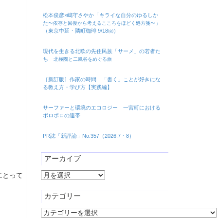
松本俊彦×嶋守さやか「キライな自分のゆるしか
た
」
〜依存と回復から考えるこころをほどく処方箋〜
（東京中延・隣町珈琲 9/18㈮）
現代を生きる北欧の先住民族「サーメ」の若者た
ち
北極圏と二風谷をめぐる旅
［新訂版］作家の時間 「書く」ことが好きにな
る教え方・学び方【実践編】
サーファーと環境のエコロジー 一宮町における
ボロボロの連帯
PR誌「新評論」No.357（2026.7・8）
アーカイブ
ア
にとって
ー
カ
カテゴリー
イ
カ
ブ