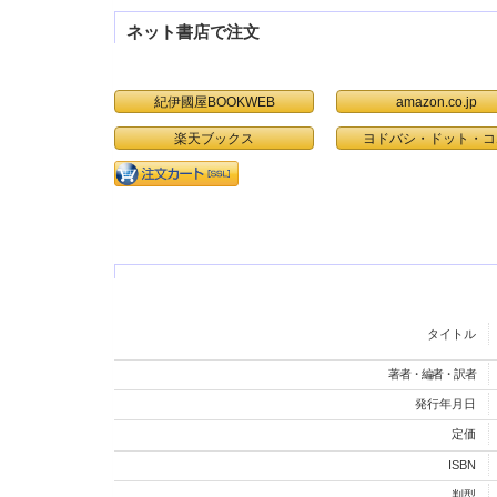
ネット書店で注文
紀伊國屋BOOKWEB
amazon.co.jp
楽天ブックス
ヨドバシ・ドット・コ
タイトル
著者・編者・訳者
発行年月日
定価
ISBN
判型