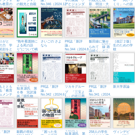
ル教育の
の観光と自殺
No.346（2024.12・
アとジェンダ
影 明治・大
くり」への旅
性 リア
2025.1）
ーの視点から
正・昭和の34
生活に根
編
教育へ
りがと
“熟年看護師に
さいごの さよ
PR誌「新評
飯田線に魅せ
［改訂２版］
ものがたり
の力 学
よる死の語
なら
論」
生のための学
られて
線路
笑顔をと
り”について嶋
No.344（2024.8・
校
は続く、どこ
るウェル
守さやか教授
9）
までも
イング日
がインタビュ
ーに
もととも
ち
せん
げん
じ
PR誌「新評
ツカキグルー
PR誌「新評
新大学原論
知
泉
源
氏
第
. .
る「教育
論」
論」
プ 「
三宝
よ
６巻 完訳漫
ュメンテ
No.342（2024.6）
No.341（2024.
し」の近江商
画『源氏物
ション」
５）
人
語』
を深める
実践
誌「新評
殺戮の世紀
「困った生
ち
せん
げん
じ
258人の学生
ヴィンデビ
知
泉
源
氏
第