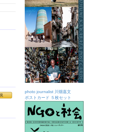
photo journalist 川畑嘉文
見
ポストカード ５枚セット