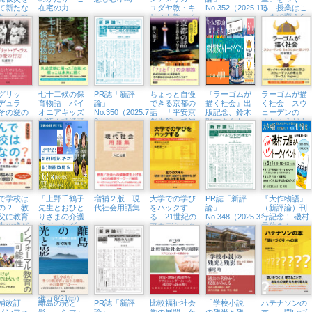
て新たな
在宅の力
ユダヤ教・キ
No.352（2025.11）
る 授業はこ
ち」をつ
リスト教・イ
こまで変えら
スラム教をめ
れる
ぐって
グリッ
七十二候の保
PR誌「新評
ちょっと自慢
『ラーゴムが
ラーゴムが描
デュラ
育物語 パイ
論」
できる京都の
描く社会』出
く社会 スウ
その愛の
オニアキッズ
No.350（2025.7・
話 「平安京
版記念、鈴木
ェーデンの
が拓く持続可
8）
創生館」で知
賢志さんトー
「ちょうどよ
能な未来
る都
クイベント開
い」国づくり
催（横浜・ブ
ックス
Tangerina、
8/1㈮）
で学校は
「上野千鶴子
増補２版 現
大学での学び
PR誌「新評
『大作物語』
の？ 教
先生とおひと
代社会用語集
をハックす
論」
（新評論）刊
父に教育
りさまの介護
る 21世紀の
No.348（2025.3・
行記念！ 磯村
生の娘が
とジェンダー
アカデミック
4）
元信さんトー
レートな
について語ろ
スキル短期集
クイベント
！
う『比較福祉
中セミナー
（5/4㈰、八王
社会学の展
子市学園都市
開』から」紀
センター）
伊國屋書店新
宿本店でトー
クイベント開
催（6/21㈯）
補改訂
離島の光と
PR誌「新評
比較福祉社会
「学校小説」
ハテナソンの
ノンフォ
影 「シマ」
論」
学の展開 ケ
の残光と残
本 「問いづ