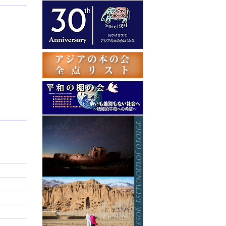
テ
ゴ
リ
ー