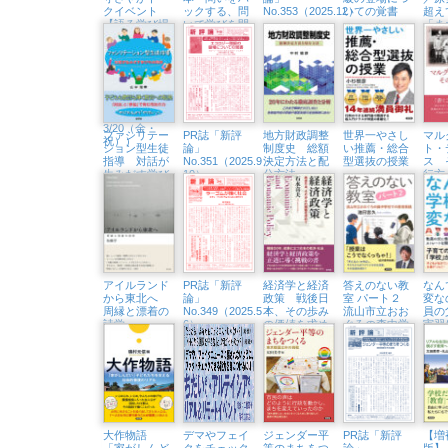
クイベント
ックする、問
No.353（2025.12）
いての覚書
超え
【語る学び場
いで学びを開
「ま
#2】すなっく
く
くる
アイコ、秋山
愛子さんと
は？（浅草・
Readin’ Writin
BOOK
STORE
3/20（金・
ファシリテー
PR誌「新評
地方財政調整
世界一やさし
マル
祝））
ション型生徒
論」
制度史 総額
い推薦・総合
ト・
指導 対話が
No.351（2025.9・
決定方法と配
型選抜の授業
ス 
生みだす学び
10）
分方法
行方
の共同体
アイルランド
PR誌「新評
経済学と経済
答えのない教
なん
から東北へ
論」
政策 戦後日
室 パート２
変な
周縁と漂着の
No.349（2025.5・
本、その歩み
流山市立おお
員の
詩学
6）
の価値を求め
ぐろの森中学
実習
て
校での教育実
スト
践
質問
大作物語
デマやフェイ
ジェンダー平
PR誌「新評
【増
「家がしんど
クをチェック
等のまちをつ
論」
版】