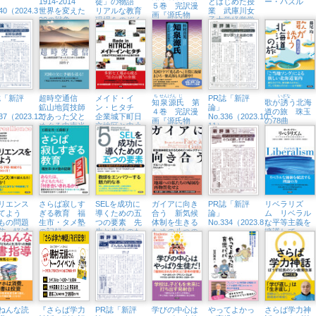
1914-2014
徒」の物語
とはじめた授
ー・パズル
５巻 完訳漫
340（2024.3・
世界を変えた
リアルな教育
業 武庫川女
画『源氏物
20の戦争
現場をのぞく
子大学経営学
語』
部、テイクオ
フ
誌「新評
超時空通信
メイド・イ
ち
せん
げん
じ
PR誌「新評
いざな
知
泉
源
氏
第
歌が
誘
う北海
鉱山地質技師
ン・ヒタチ
論」
４巻 完訳漫
道の旅 珠玉
337（2023.12）
であった父と
企業城下町日
No.336（2023.10・
画『源氏物
の78曲
めぐる中南米
立地区と中小
11）
語』
企業の未来
リエンス
さらば寂しす
SELを成功に
ガイアに向き
PR誌「新評
リベラリズ
育てよう
ぎる教育 福
導くための五
合う 新気候
論」
ム リベラル
もの問題
生市・タメ塾
つの要素 先
体制を生きる
No.334（2023.8）
な平等主義を
防・軽減
の記録
生と生徒のた
ための八つの
擁護して
OU CAN
めのアクティ
レクチャー
T!
ビティー集
ねんな読
『さらば学力
PR誌「新評
学びの中心は
やってよかっ
さらば学力神