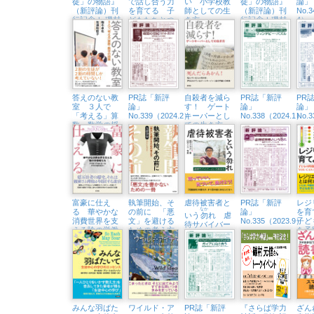
徒」の物語』
で話し合う力
い 小学校教
徒」の物語』
論」
（新評論）刊
を育てる 子
師としての生
（新評論）刊
No.
行記念！ 磯村
どもたちとつ
き方
行記念！磯村
4）
元信さんトー
くり上げた６
元信さんトー
クイベント
年間の軌跡
クイベント
（5/5㈰、八王
（4/21㈰、未
子市生涯学習
来屋書店日の
センター）
出店）
答えのない教
PR誌「新評
自殺者を減ら
PR誌「新評
PR
室 ３人で
論」
す！ ゲート
論」
論」
「考える」算
No.339（2024.2）
キーパーとし
No.338（2024.1）
No.
数・数学の授
ての生き方
業
富豪に仕え
執筆開始、そ
虐待被害者と
PR誌「新評
レジ
なか
る 華やかな
の前に 「悪
論」
を
いう
勿
れ 虐
消費世界を支
文」を避ける
No.335（2023.9）
子ど
待サバイバー
える陰の労働
ための考え方
を予
という生き方
者たち
するY
DO I
みんな羽ばた
ワイルド・ア
PR誌「新評
『さらば学力
ざん