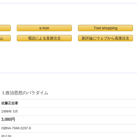
e-hon
7net shopping
ム
電話による直接注文
１政治思想のパラダイム
佐藤正志著
1996年 5月
3,080円
ISBN4-7948-0297-8
四六判