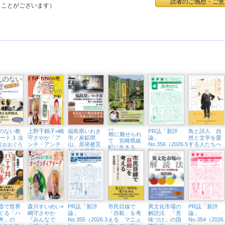
読者のご感想・ご意
くことがございます）
のない教
上野千鶴子×嶋
福島県いわき
かや
PR誌「新評
鳥と詩人 自
榧
に魅せられ
パート３
守さやか「ア
市／炭鉱閉
論」
然と文学を愛
流
て 宮崎県綾
ンチ・アンチ
山、原発被災
No.356（2026.5・
する人たちへ
立おおぐろ
町に生きる
エイジング的
からの復興と
6）
中学校にお
「現代の名
ケア学のすす
新たな産業創
全教科改革
工」熊須健一
め」（東京中
造
延・隣町珈琲
7/12㈰）
器で世界
森川すいめい×
PR誌「新評
市民目線で
異文化市場の
PR誌「新評
ぐる「ハ
嶋守さやか
論」
「自殺」を考
解読法 「意
論」
丼」の
『みんなで
No.355（2026.3・
える マニュ
味づけ」の国
No.354（2026