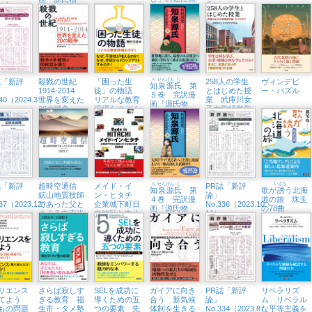
ション」
５）
人
語』
を深める
実践
誌「新評
殺戮の世紀
「困った生
ち
せん
げん
じ
258人の学生
ヴィンデビ
知
泉
源
氏
第
1914-2014
徒」の物語
とはじめた授
ー・パズル
５巻 完訳漫
340（2024.3・
世界を変えた
リアルな教育
業 武庫川女
画『源氏物
20の戦争
現場をのぞく
子大学経営学
語』
部、テイクオ
フ
誌「新評
超時空通信
メイド・イ
ち
せん
げん
じ
PR誌「新評
いざな
知
泉
源
氏
第
歌が
誘
う北海
鉱山地質技師
ン・ヒタチ
論」
４巻 完訳漫
道の旅 珠玉
337（2023.12）
であった父と
企業城下町日
No.336（2023.10・
画『源氏物
の78曲
めぐる中南米
立地区と中小
11）
語』
企業の未来
リエンス
さらば寂しす
SELを成功に
ガイアに向き
PR誌「新評
リベラリズ
育てよう
ぎる教育 福
導くための五
合う 新気候
論」
ム リベラル
もの問題
生市・タメ塾
つの要素 先
体制を生きる
No.334（2023.8）
な平等主義を