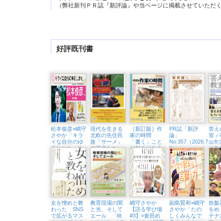
（弊社新刊ＰＲ誌『新評論』や当ページに掲載させていただ
好評既刊書
松本俊彦×嶋守
現代を生きる
［新訂版］作
PR誌「新評
答え
さやか「キラ
北欧の先住民
家の時間
論」
室 
イな自分のゆ
族「サーメ」
「書く」こと
No.357（2026.7・
山市
るしかた
の若者たち
が好きになる
8）
〜依
の森
教え方・学び
存と回復から考
北極圏と二風谷
ける
方【実践編】
えるこころをほ
をめぐる旅
戦略
」
どく処方箋〜
（東京中延・
隣町珈琲 9/18
㈮）
女を憎めと教
教育現場の闇
嶋守さやか
副島賢和×嶋守
炊飯
わった SNS
と光、そして
【語る学び場
さやか「たの
をめ
で拡がるマス
エール
#3】×倉田め
しくみんなで
テナ
「晴