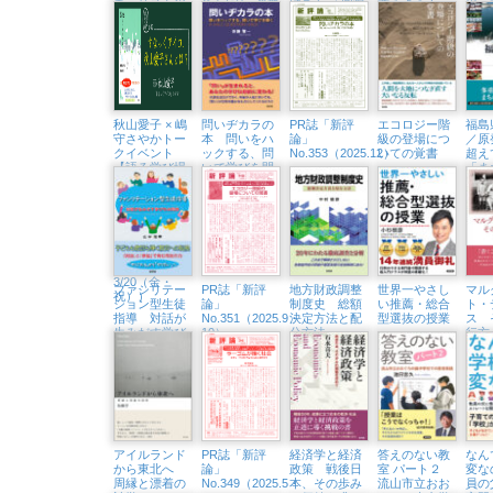
キュリズムの
ばさん 「回復
考えよう！
旅
れ上がり」の教
闇
に殺されない
こころの居場
育は訪れるのか
「問
ために」（浅
所をつくる言
て世
草・Readin’
葉の力」（東
Writin BOOK
京中延・隣町
STORE 6/19
珈琲 5/22㈮）
㈮）
秋山愛子 × 嶋
問いヂカラの
PR誌「新評
エコロジー階
福島
守さやかトー
本 問いをハ
論」
級の登場につ
／原
クイベント
ックする、問
No.353（2025.12）
いての覚書
超え
【語る学び場
いで学びを開
「ま
#2】すなっく
く
くる
アイコ、秋山
愛子さんと
は？（浅草・
Readin’ Writin
BOOK
STORE
3/20（金・
ファシリテー
PR誌「新評
地方財政調整
世界一やさし
マル
祝））
ション型生徒
論」
制度史 総額
い推薦・総合
ト・
指導 対話が
No.351（2025.9・
決定方法と配
型選抜の授業
ス 
生みだす学び
10）
分方法
行方
の共同体
アイルランド
PR誌「新評
経済学と経済
答えのない教
なん
から東北へ
論」
政策 戦後日
室 パート２
変な
周縁と漂着の
No.349（2025.5・
本、その歩み
流山市立おお
員の