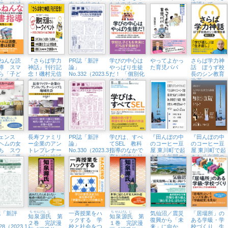
防・軽減
の記録
生と生徒のた
ための八つの
擁護して
OU CAN
めのアクティ
レクチャー
T!
ビティー集
ねんな読
『さらば学力
PR誌「新評
学びの中心は
やってよかっ
さらば学力神
導 スマ
神話』刊行記
論」
やっぱり生徒
た育児パパ
話 ぼうず校
ら「子ど
念！磯村元信
No.332（2023.5）
だ！ 「個別化
長のシン教育
人生」を
さんトークイ
された学び」
改革
た物語
ベント （6/10
と「思考の習
㈯、未来屋書
慣」
店日の出店）
ェンス
長寿ファミリ
PR誌「新評
学びは、すべ
『田んぼの中
『田んぼの中
ヘムの女
ー企業のアン
論」
てSEL 教科
のコーヒー豆
のコーヒー豆
ち スウ
トレプレナー
No.330（2023.3）
指導のなかで
屋 東川町で起
屋 東川町で起
デン「専
シップと地域
育む感情と社
きた八年間の
きた八年間の
婦の時
社会 時代を
会性
奇跡』刊行記
奇跡』刊行記
の始まり
超える京都ブ
念トークイベ
念トークイベ
わり
ランド
ント （2/17
ント （2/16
㈮、紀伊國屋
㈭、オンライ
書店新宿本
ン＋誠品生活
店）
日本橋）
誌「新評
ち
せん
げん
じ
一斉授業をハ
ち
せん
げん
じ
気仙沼／震災
「居場所」の
知
泉
源
氏
第
知
泉
源
氏
第
ックする 学
復興から「未
ある学級・学
２巻 完訳漫
１巻 完訳漫
328（2023.1）
校と社会をつ
来」に向か
校づくり 生