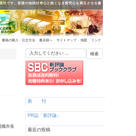
版社です。皆様の知的好奇心と飽くなき探究心を満足させる書
書籍の購入・注文方法
書店様へ
サイトマップ
地図
リンク
新 刊
PR誌「新評論」
現職市長
最近の投稿