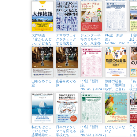
詩学
6）
の価値を求め
ぐろの森中学
実習
て
校での教育実
スト
践
質問
大作物語
デマやフェイ
ジェンダー平
PR誌「新評
【増
「家がしんど
クをチェック
等のまちをつ
論」
版】
い」子どもた
する能力と
くる 東京都
No.347（2025.2）
ーマ
ちを支える社
は？ 「ちだ
国立市の挑戦
可能
会的養護のリ
いさん&アル
ルな
アル
テイシアさ
ざす
ん」隆祥館書
店でトークイ
ベント開催
（3/23㈰）
山谷をめぐる
山谷をめぐる
PR誌「新評
教師の社会
「あ
旅
旅
論」
性 「世間知
う」
No.345（2024.10・
らず」と言わ
校に
11）
れないために
どけ
ビー
記
私たちはどこ
日本のアタリ
PR誌「新評
ひとりじゃな
子ど
にいるのか
マエを変える
論」
いよ
にす
惑星地球のロ
学校たち
No.343（2024.7）
ドキ