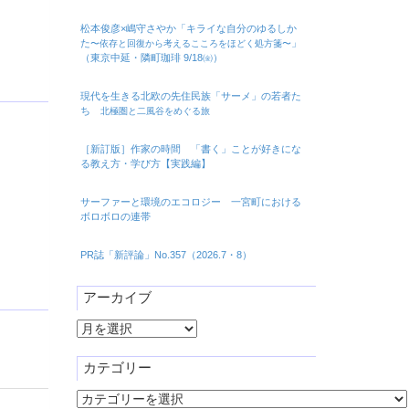
松本俊彦×嶋守さやか「キライな自分のゆるしか
た
」
〜依存と回復から考えるこころをほどく処方箋〜
（東京中延・隣町珈琲 9/18㈮）
現代を生きる北欧の先住民族「サーメ」の若者た
ち
北極圏と二風谷をめぐる旅
［新訂版］作家の時間 「書く」ことが好きにな
る教え方・学び方【実践編】
サーファーと環境のエコロジー 一宮町における
ボロボロの連帯
PR誌「新評論」No.357（2026.7・8）
アーカイブ
ア
ー
カ
カテゴリー
イ
カ
ブ