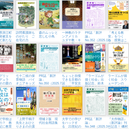
「感じる」！
4）
アルでは寄り
際比較
2）
大学教授が
オープンダイ
添えない
い」を炊い
アローグ』
界を食べる
（東京中延・
隣町珈琲
3/21（土））
県浪江町
訪問看護師も
森のムッレと
一神教のラテ
PR誌「新評
「考える教
発被災を
のがたり ご
悲しむ小鳥
ンアメリカ
論」
室」をつく
て新たな
在宅の力
ユダヤ教・キ
No.352（2025.11）
る 授業はこ
ち」をつ
リスト教・イ
こまで変えら
スラム教をめ
れる
ぐって
グリッ
七十二候の保
PR誌「新評
ちょっと自慢
『ラーゴムが
ラーゴムが描
デュラ
育物語 パイ
論」
できる京都の
描く社会』出
く社会 スウ
その愛の
オニアキッズ
No.350（2025.7・
話 「平安京
版記念、鈴木
ェーデンの
が拓く持続可
8）
創生館」で知
賢志さんトー
「ちょうどよ
能な未来
る都
クイベント開
い」国づくり
催（横浜・ブ
ックス
Tangerina、
8/1㈮）
で学校は
「上野千鶴子
増補２版 現
大学での学び
PR誌「新評
『大作物語』
の？ 教
先生とおひと
代社会用語集
をハックす
論」
（新評論）刊
父に教育
りさまの介護
る 21世紀の
No.348（2025.3・
行記念！ 磯村