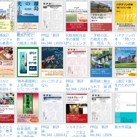
生の娘が
とジェンダー
アカデミック
4）
元信さんトー
レートな
について語ろ
スキル短期集
クイベント
！
う『比較福祉
中セミナー
（5/4㈰、八王
社会学の展
子市学園都市
開』から」紀
センター）
伊國屋書店新
宿本店でトー
クイベント開
催（6/21㈯）
補改訂
離島の光と
PR誌「新評
比較福祉社会
「学校小説」
ハテナソンの
ノンフォ
影 「シマ」
論」
学の展開 ケ
の残光と残
本 「問いづ
ル教育の
の観光と自殺
No.346（2024.12・
アとジェンダ
影 明治・大
くり」への旅
性 リア
2025.1）
ーの視点から
正・昭和の34
生活に根
編
教育へ
りがと
“熟年看護師に
さいごの さよ
PR誌「新評
飯田線に魅せ
［改訂２版］
ものがたり
の力 学
よる死の語
なら
論」
生のための学
られて
線路
笑顔をと
り”について嶋
No.344（2024.8・
校
は続く、どこ
るウェル
守さやか教授
9）
までも
イング日
がインタビュ
ーに
もととも
ち
せん
げん
じ
PR誌「新評
ツカキグルー
PR誌「新評
新大学原論
知
泉
源
氏
第
. .
る「教育
論」
論」
プ 「
三宝
よ
６巻 完訳漫
ュメンテ
No.342（2024.6）
No.341（2024.
し」の近江商
画『源氏物