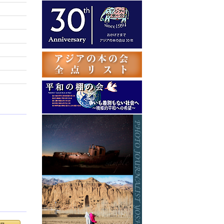
テ
ゴ
リ
ー