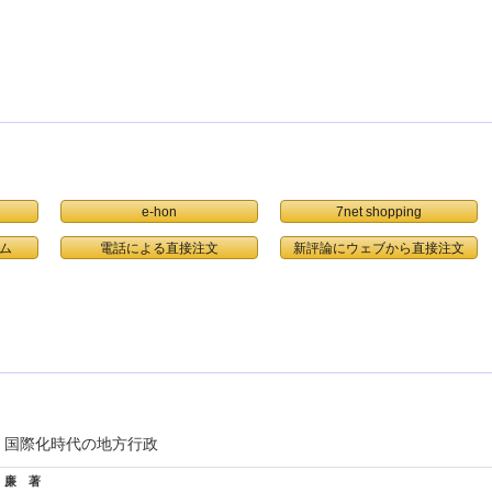
e-hon
7net shopping
ム
電話による直接注文
国際化時代の地方行政
廉 著