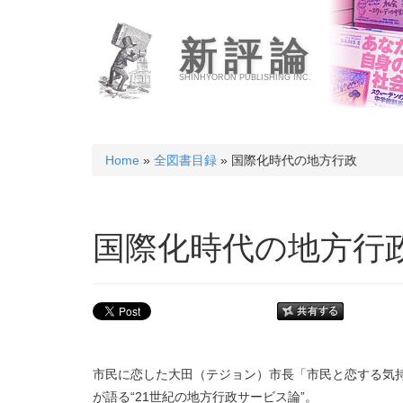
新評論
SHINHYORON PUBLISHING INC.
Home
»
全図書目録
» 国際化時代の地方行政
国際化時代の地方行
市民に恋した大田（テジョン）市長「市民と恋する気
が語る“21世紀の地方行政サービス論”。