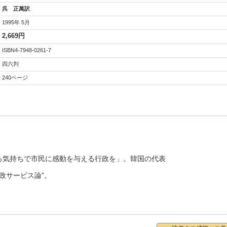
呉 正萬訳
1995年 5月
2,669円
ISBN4-7948-0261-7
四六判
240ページ
る気持ちで市民に感動を与える行政を」。韓国の代表
政サービス論”。