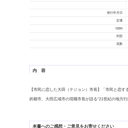
発行年月日
定価
ISBN
判型
頁数
内 容
【市民に恋した大田（テジョン）市長】「市民と恋す
的都市、大田広域市の現職市長が語る“21世紀の地方行
本書へのご感想・ご意見をお寄せください