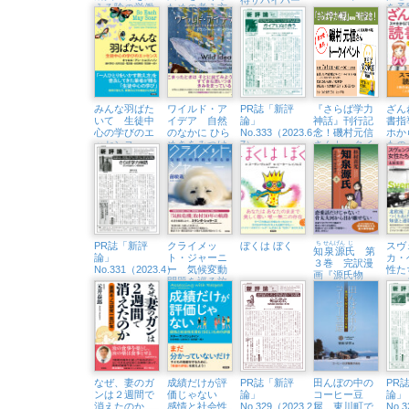
える陰の労働
ための考え方
を予
という生き方
者たち
するY
DO I
みんな羽ばた
ワイルド・ア
PR誌「新評
『さらば学力
ざん
いて 生徒中
イデア 自然
論」
神話』刊行記
書指
心の学びのエ
のなかに ひら
No.333（2023.6・
念！磯村元信
ホか
ッセンス
めきをみつけ
7）
さんトークイ
もの
にいこう
ベント （7/1
守っ
㈯、八王子市
生涯学習セン
ター）
PR誌「新評
クライメッ
ぼくは ぼく
ち
せん
げん
じ
スヴ
知
泉
源
氏
第
論」
ト・ジャーニ
カ・
３巻 完訳漫
No.331（2023.4）
ー 気候変動
性た
画『源氏物
問題を巡る旅
ェー
語』
業主
代」
と終
なぜ、妻のガ
成績だけが評
PR誌「新評
田んぼの中の
PR
ンは２週間で
価じゃない
論」
コーヒー豆
論」
消えたのか
感情と社会性
No.329（2023.2）
屋 東川町で
No.