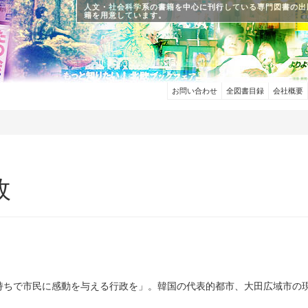
人文・社会科学系の書籍を中心に刊行している専門図書の出
籍を用意しています。
お問い合わせ
全図書目録
会社概要
政
持ちで市民に感動を与える行政を」。韓国の代表的都市、大田広域市の