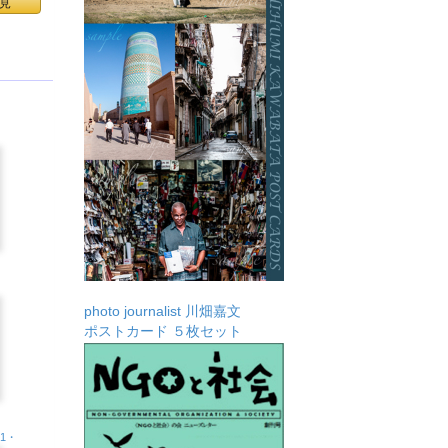
見
photo journalist 川畑嘉文
ポストカード ５枚セット
.1・