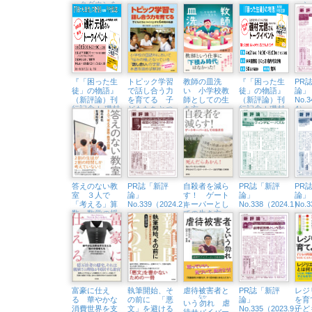
ックダウンを
ー
知るためのレ
探究
ッスン
保育
『「困った生
トピック学習
教師の皿洗
『「困った生
PR
徒」の物語』
で話し合う力
い 小学校教
徒」の物語』
論」
（新評論）刊
を育てる 子
師としての生
（新評論）刊
No.
行記念！ 磯村
どもたちとつ
き方
行記念！磯村
4）
元信さんトー
くり上げた６
元信さんトー
クイベント
年間の軌跡
クイベント
（5/5㈰、八王
（4/21㈰、未
子市生涯学習
来屋書店日の
センター）
出店）
答えのない教
PR誌「新評
自殺者を減ら
PR誌「新評
PR
室 ３人で
論」
す！ ゲート
論」
論」
「考える」算
No.339（2024.2）
キーパーとし
No.338（2024.1）
No.
数・数学の授
ての生き方
業
富豪に仕え
執筆開始、そ
虐待被害者と
PR誌「新評
レジ
なか
る 華やかな
の前に 「悪
論」
を
いう
勿
れ 虐
消費世界を支
文」を避ける
No.335（2023.9）
子ど
待サバイバー