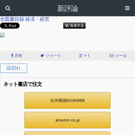
新評論
全図書目録
経済・経営
共有
ツイート
+ 1
メール
品切れ
ネット書店で注文
紀伊國屋BOOKWEB
amazon.co.jp