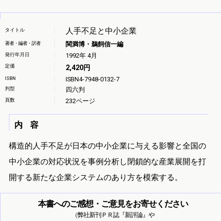
人手不足と中小企業
タイトル
著者・編者・訳者
関満博・鵜飼信一編
発行年月日
1992年 4月
定価
2,420円
ISBN
ISBN4-7948-0132-7
判型
四六判
頁数
232ページ
内 容
構造的人手不足が日本の中小企業に与える影響と全国の
中小企業の対応状況を事例分析し閉鎖的な産業展開を打
開する新たな企業システムのあり方を模索する。
本書へのご感想・ご意見をお寄せください
（弊社新刊ＰＲ誌『新評論』や