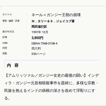
ネール＝ガンジー王朝の崩壊
タイトル
著者・編者・訳者
Ｍ．タリー＆Ｓ．ジェイコブ著
岡田滋行訳
発行年月日
1991年 12月
定価
3,850円
ISBN
ISBN4-7948-0108-4
判型
四六判
頁数
356ページ
内 容
【アムリッツァル／ガンジー女史の最後の闘い】インデ
ィラ・ガンジー元首相暗殺事件を題材に、多様な宗教・
民族を抱えるインドの病根の深さを改めて浮彫りにす
る。