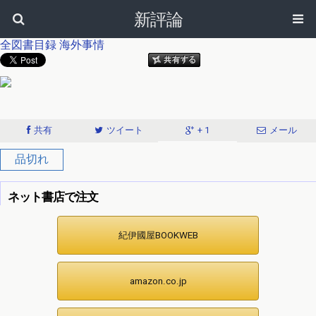
新評論
全図書目録
海外事情
共有
ツイート
+ 1
メール
品切れ
ネット書店で注文
紀伊國屋BOOKWEB
amazon.co.jp