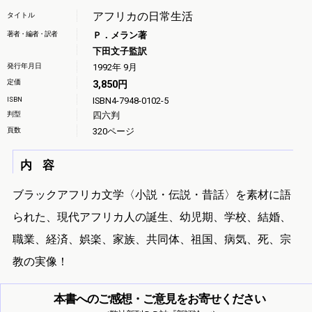
アフリカの日常生活
タイトル
著者・編者・訳者
Ｐ．メラン著
下田文子監訳
発行年月日
1992年 9月
定価
3,850円
ISBN
ISBN4-7948-0102-5
判型
四六判
頁数
320ページ
内 容
ブラックアフリカ文学〈小説・伝説・昔話〉を素材に語
られた、現代アフリカ人の誕生、幼児期、学校、結婚、
職業、経済、娯楽、家族、共同体、祖国、病気、死、宗
教の実像！
本書へのご感想・ご意見をお寄せください