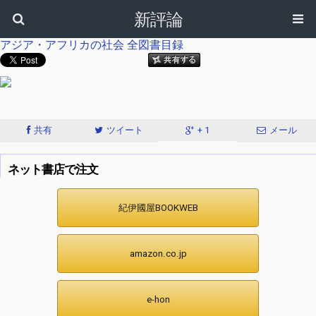
新評論
アジア・アフリカの社会
全図書目録
共有
ツイート
+ 1
メール
ネット書店で注文
紀伊國屋BOOKWEB
amazon.co.jp
e-hon