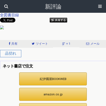
新評論
全図書目録
共有
ツイート
+ 1
メール
品切れ
ネット書店で注文
紀伊國屋BOOKWEB
amazon.co.jp