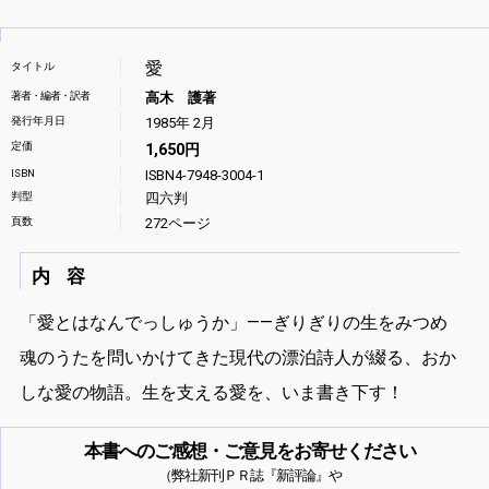
愛
タイトル
著者・編者・訳者
高木 護著
発行年月日
1985年 2月
定価
1,650円
ISBN
ISBN4-7948-3004-1
判型
四六判
頁数
272ページ
内 容
「愛とはなんでっしゅうか」——ぎりぎりの生をみつめ
魂のうたを問いかけてきた現代の漂泊詩人が綴る、おか
しな愛の物語。生を支える愛を、いま書き下す！
本書へのご感想・ご意見をお寄せください
（弊社新刊ＰＲ誌『新評論』や